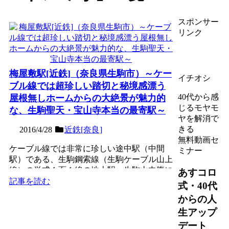
スポンサー
リンク
梅屋敷駅[近鉄]（奈良県生駒市）～ケー
イチオシ
ブル線では超珍しい踏切と秘境感漂う
40代から感
屋根無しホームからの大絶景が魅力的
じるモヤモ
な、生駒聖天・宝山寺本当の最寄駅～
ヤを解消で
きる
2016/4/28
近鉄[奈良]
無料動画セ
ケーブル線では非常に珍しい途中駅（中間
ミナー
駅）である、生駒鋼索線（生駒ケーブル山上
線）の単式１面１線の地上駅。生駒山中腹に
あすコロ
ある現世利益が叶う寺と...
記事を読む
式・40代
からの人
生アップ
デート