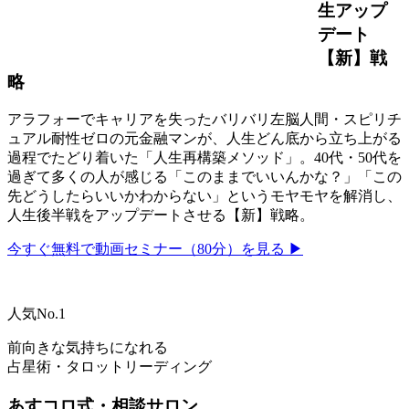
生アップ
デート
【新】戦
略
アラフォーでキャリアを失ったバリバリ左脳人間・スピリチ
ュアル耐性ゼロの元金融マンが、人生どん底から立ち上がる
過程でたどり着いた「人生再構築メソッド」。40代・50代を
過ぎて多くの人が感じる「このままでいいんかな？」「この
先どうしたらいいかわからない」というモヤモヤを解消し、
人生後半戦をアップデートさせる【新】戦略。
今すぐ無料で動画セミナー（80分）を見る ▶
人気No.1
前向きな気持ちになれる
占星術・タロットリーディング
あすコロ式・相談サロン