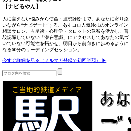
【ナビるやん】
人に言えない悩みから使命・運勢診断まで、あなたに寄り添
いながら“ナビゲート”する、あすコロ人気No.1のオンライン
相談サロン。占星術・心理学・タロットの叡智を活かし、普
段認識していない「潜在意識」にアクセスしてあなたの気づ
いていない可能性を拓かせ、明日から前向きに歩めるように
なる60分のリーディングセッション。
今すぐ詳細を見る（メルマガ登録で初回半額） ▶