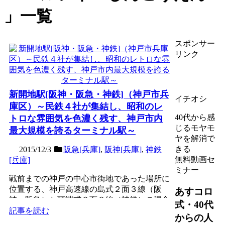
一覧
スポンサー
リンク
新開地駅[阪神・阪急・神鉄]（神戸市兵
イチオシ
庫区）～民鉄４社が集結し、昭和のレ
40代から感
トロな雰囲気を色濃く残す、神戸市内
じるモヤモ
最大規模を誇るターミナル駅～
ヤを解消で
きる
2015/12/3
阪急[兵庫]
,
阪神[兵庫]
,
神鉄
無料動画セ
[兵庫]
ミナー
戦前までの神戸の中心市街地であった場所に
位置する、神戸高速線の島式２面３線（阪
あすコロ
神・阪急）と頭端式２面３線（神鉄）の混合
式・40代
駅で、第３回近畿の駅百...
記事を読む
からの人