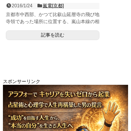
2016/1/24
嵐電[京都]
京都市中西部、かつて比叡山延暦寺の飛び地
寺領であった場所に位置する、嵐山本線の相
対式２面２線の地上電停。当電停は、かつて
記事を読む
市電が隆盛を誇った京...
スポンサーリンク