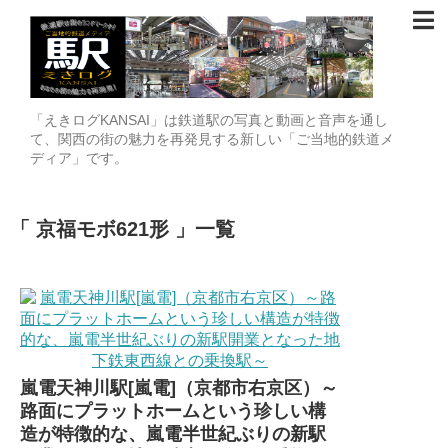
「えきログKANSAI」は鉄道駅の写真と動画と音声を通し
て、関西の街の魅力を再発見する新しい「ご当地的鉄道メ
ディア」です。
京福モボ621形
一覧
嵐電天神川駅[嵐電]（京都市右京区）～
路面にプラットホームという珍しい構
造が特徴的な、嵐電半世紀ぶりの新駅