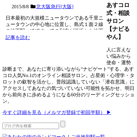
あすコロ
2015/8/8
北大阪急行[大阪]
式・相談
日本最初の大規模ニュータウンである千里ニ
サロン
ュータウンの中心地に位置し、島式１面２線
【ナビる
の地下駅。ほぼすべての列車が江坂から地下
やん】
鉄御堂筋線に直通して...
記事を読む
人に言えな
い悩みから
使命・運勢
診断まで、あなたに寄り添いながら“ナビゲート”する、あす
コロ人気No.1のオンライン相談サロン。占星術・心理学・タ
ロットの叡智を活かし、普段認識していない「潜在意識」に
アクセスしてあなたの気づいていない可能性を拓かせ、明日
から前向きに歩めるようになる60分のリーディングセッショ
ン。
今すぐ詳細を見る（メルマガ登録で初回半額） ▶