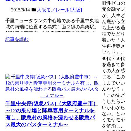
耐性ゼロの
元金融マン
2015/8/14
大阪モノレール[大阪]
が、人生ど
千里ニュータウンの中心地である千里中央地
ん底から立
域の南端に位置する島式１面２線の高架駅。
ち上がる過
1990年の南茨木・当駅間開業時の終着駅だ
程でたどり
が、その後の延伸で...
記事を読む
着いた「人
生再構築メ
ソッド」。
40代・50代
を過ぎて多
くの人が感
じる「この
ままでいい
んかな？」
「この先ど
うしたらい
千里中央停[阪急バス]（大阪府豊中市）
いかわから
～12の乗り場と降車専用ターミナルを
ない」とい
有し、阪急村の風格を漂わせる阪急バ
うモヤモヤ
ス最大のバスターミナル～
を解消し、