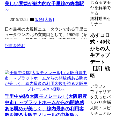
じるモヤモ
美しい景観が魅力的な千里線の終着駅
ヤを解消で
～
きる
無料動画セ
2015/12/22
阪急[大阪]
ミナー
日本最初の大規模ニュータウンである千里ニ
あすコロ
ュータウンの北の玄関口として、1967年（昭
和42年）に新千里山駅（現・南千里駅）より
式・40代
延伸・開業され...
記事を読む
からの人
生アップ
デート
【新】戦
略
アラフォー
でキャリア
千里中央駅[大阪モノレール]（大阪府豊
を失ったバ
中市）～プラットホームからの開放感
リバリ左脳
人間・スピ
ある眺めが美しく、線内最多の利用客
リチュアル
数を誇る大阪モノレールの中枢駅～