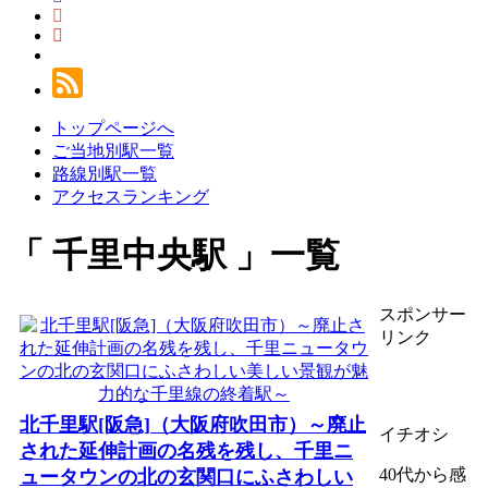
トップページへ
ご当地別駅一覧
路線別駅一覧
アクセスランキング
千里中央駅
一覧
スポンサー
リンク
北千里駅[阪急]（大阪府吹田市）～廃止
イチオシ
された延伸計画の名残を残し、千里ニ
40代から感
ュータウンの北の玄関口にふさわしい