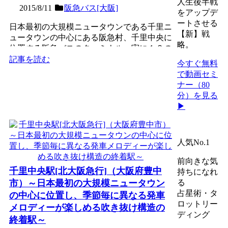
人生後半戦
2015/8/11
阪急バス[大阪]
をアップデ
ートさせる
日本最初の大規模ニュータウンである千里ニ
【新】戦
ュータウンの中心にある阪急村、千里中央に
略。
位置する阪急バスのターミナル。実に１２の
乗り場を擁し、北摂５...
記事を読む
今すぐ無料
で動画セミ
ナー（80
分）を見る
▶
人気No.1
前向きな気
千里中央駅[北大阪急行]（大阪府豊中
持ちになれ
市）～日本最初の大規模ニュータウン
る
占星術・タ
の中心に位置し、季節毎に異なる発車
ロットリー
メロディーが楽しめる吹き抜け構造の
ディング
終着駅～