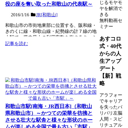
じるモヤモ
役の座を奪い取った和歌山の代表駅～
ヤを解消で
きる
2016/1/16
JR[和歌山]
無料動画セ
和歌山市の市街地東部に位置する、阪和線・
ミナー
きのくに線・和歌山線・紀勢線の計７線の地
上駅で、県内最大の利用客数を有するターミ
あすコロ
ナル駅。競合の南海和...
記事を読む
式・40代
からの人
生アップ
デート
【新】戦
略
アラフォー
でキャリア
和歌山市駅[南海・JR西日本]（和歌山
を失ったバ
県和歌山市）～かつての栄華を彷彿と
リバリ左脳
人間・スピ
させる壮大な駅舎と様々な形状のホー
リチュアル
ムが楽しめる全国で最も古い「市駅」