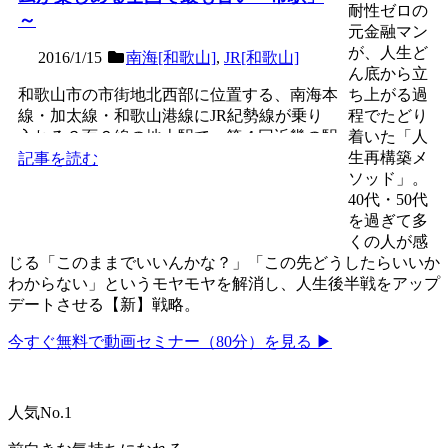
耐性ゼロの
～
元金融マン
が、人生ど
2016/1/15
南海[和歌山]
,
JR[和歌山]
ん底から立
和歌山市の市街地北西部に位置する、南海本
ち上がる過
線・加太線・和歌山港線にJR紀勢線が乗り
程でたどり
入れる３面６線の地上駅で、第４回近畿の駅
着いた「人
百選認定駅。和歌山市...
生再構築メ
記事を読む
ソッド」。
40代・50代
を過ぎて多
くの人が感
じる「このままでいいんかな？」「この先どうしたらいいか
わからない」というモヤモヤを解消し、人生後半戦をアップ
デートさせる【新】戦略。
今すぐ無料で動画セミナー（80分）を見る ▶
人気No.1