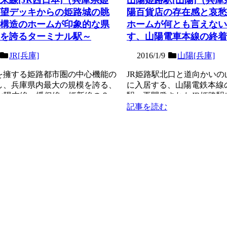
望デッキからの姫路城の眺
陽百貨店の存在感と哀愁
構造のホームが印象的な県
ホームが何とも言えない
を誇るターミナル駅～
す、山陽電車本線の終着
JR[兵庫]
2016/1/9
山陽[兵庫]
人を擁する姫路都市圏の中心機能の
JR姫路駅北口と道向かい
し、兵庫県内最大の規模を誇る、
に入居する、山陽電鉄本線
・山陽本線・播但線・姫新線の３
駅。再開発されたJR姫路
ターミ...
い山陽百貨店の存在感...
記事を読む