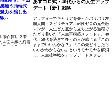
あすコロ式・40代からの人生アップ
感漂う頭端式
デート【新】戦略
魅力を醸し出
駅～
アラフォーでキャリアを失ったバリバリ左
脳人間・スピリチュアル耐性ゼロの元金融
マンが、人生どん底から立ち上がる過程で
たどり着いた「人生再構築メソッド」。40
の山陽百貨店２階
代・50代を過ぎて多くの人が感じる「この
の４面４線の終着
ままでいいんかな？」「この先どうしたら
駅に引けを取らな
いいかわからない」というモヤモヤを解消
し、人生後半戦をアップデートさせる