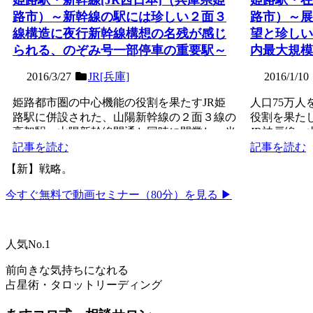
路市）～新幹線の駅には珍しい２面３
路市）～展
線構造に夜行新幹線構想の名残が感じ
望と珍しい
られる、のぞみ号一部停車の重要駅～
内最大規模
2016/3/27
JR[兵庫]
2016/1/10
姫路都市圏の中心機能の役割を果たすJR姫
人口75万
路駅に併設された、山陽新幹線の２面３線の
役割を果た
高架駅。山陽新幹線開通と同時に開業し、当
JR神戸線
初は優等の停車は無か...
面８線の高架
記事を読む
記事を読む
【新】戦略。
今すぐ無料で動画セミナー（80分）を見る ▶
人気No.1
前向きな気持ちになれる
占星術・タロットリーディング