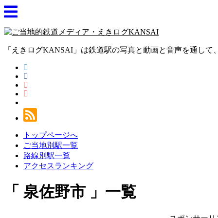
「えきログKANSAI」は鉄道駅の写真と動画と音声を通し
トップページへ
ご当地別駅一覧
路線別駅一覧
アクセスランキング
泉佐野市
一覧