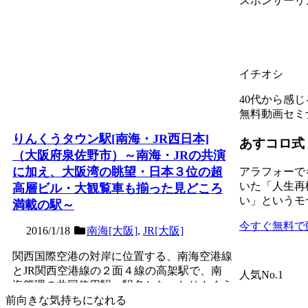
スポンサーリ
イチオシ
40代から感
無料動画セミ
りんくうタウン駅[南海・JR西日本]
あすコロ式
（大阪府泉佐野市）～南海・JRの共演
に加え、大阪湾の眺望・日本３位の超
アラフォーで
いた「人生再
高層ビル・大観覧車も揃った見どころ
い」というモ
満載の駅～
今すぐ無料で
2016/1/18
南海[大阪]
,
JR[大阪]
関西国際空港の対岸に位置する、南海空港線
とJR関西空港線の２面４線の高架駅で、南
人気No.1
海管理の共同使用駅。駅名となったりんくう
タウンは、関空開港直...
記事を読む
前向きな気持ちになれる