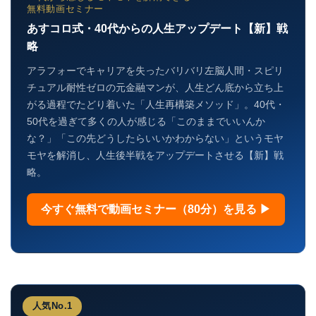
無料動画セミナー
あすコロ式・40代からの人生アップデート【新】戦
略
アラフォーでキャリアを失ったバリバリ左脳人間・スピリ
チュアル耐性ゼロの元金融マンが、人生どん底から立ち上
がる過程でたどり着いた「人生再構築メソッド」。40代・
50代を過ぎて多くの人が感じる「このままでいいんか
な？」「この先どうしたらいいかわからない」というモヤ
モヤを解消し、人生後半戦をアップデートさせる【新】戦
略。
今すぐ無料で動画セミナー（80分）を見る ▶
人気No.1