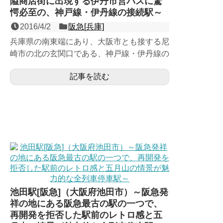
隘商店街に出現する伊丹市営バスに驚
愕必至の、神戸線・伊丹線の接続駅～
2016/4/2
阪急[兵庫]
兵庫県の南東端にあり、大阪市とも接する尼
崎市の北の玄関口である、神戸線・伊丹線の
２面３線の地上駅。近江鉄道高宮駅と逆アン
記事を読む
グルの大胆な三角ホー...
池田駅[阪急]（大阪府池田市）～阪急発
祥の地にある阪急最古の駅の一つで、
再開発を拒否した駅前のレトロ感と五