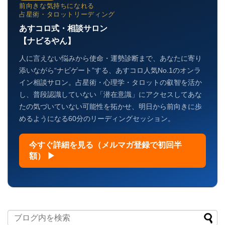
前向きな気持ちになれる
占星術・タロットリーディング
あすコロ式・相談サロン
【ナビるやん】
人に言えない悩みから使命・運勢診断まで、あなたに寄り
添いながら“ナビゲート”する、あすコロ人気No.1のオンラ
イン相談サロン。占星術・心理学・タロットの叡智を活か
し、普段認識していない「潜在意識」にアクセスしてあな
たの気づいていない可能性を拓かせ、明日から前向きに歩
めるようになる60分のリーディングセッション。
今すぐ詳細を見る（メルマガ登録で初回半
額） ▶