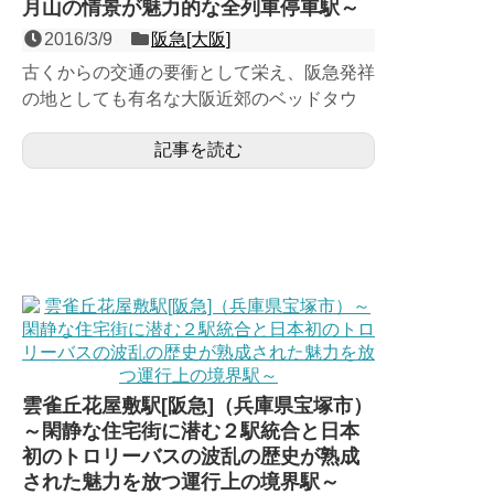
月山の情景が魅力的な全列車停車駅～
2016/3/9
阪急[大阪]
古くからの交通の要衝として栄え、阪急発祥
の地としても有名な大阪近郊のベッドタウ
ン・池田市の中心駅である、宝塚線の島式１
記事を読む
面２線の高架駅で、特急...
雲雀丘花屋敷駅[阪急]（兵庫県宝塚市）
～閑静な住宅街に潜む２駅統合と日本
初のトロリーバスの波乱の歴史が熟成
された魅力を放つ運行上の境界駅～