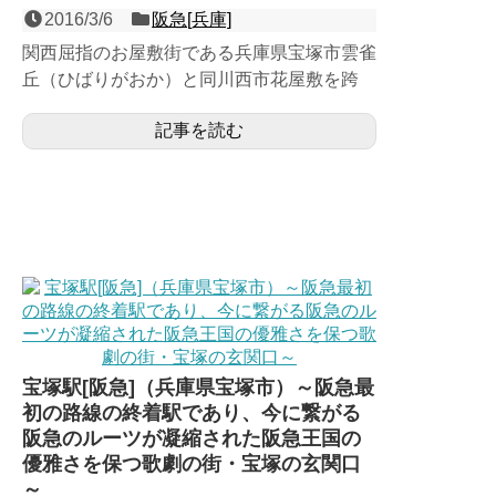
2016/3/6
阪急[兵庫]
関西屈指のお屋敷街である兵庫県宝塚市雲雀
丘（ひばりがおか）と同川西市花屋敷を跨
ぐ、宝塚線の２面４線の地上駅で、日中全て
記事を読む
の普通が終点となる運行...
宝塚駅[阪急]（兵庫県宝塚市）～阪急最
初の路線の終着駅であり、今に繋がる
阪急のルーツが凝縮された阪急王国の
優雅さを保つ歌劇の街・宝塚の玄関口
～