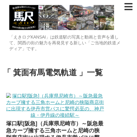
「えきログKANSAI」は鉄道駅の写真と動画と音声を通し
て、関西の街の魅力を再発見する新しい「ご当地的鉄道メ
ディア」です。
箕面有馬電気軌道
一覧
塚口駅[阪急]（兵庫県尼崎市）～阪急最
急カーブ擁する三角ホームと尼崎の狭