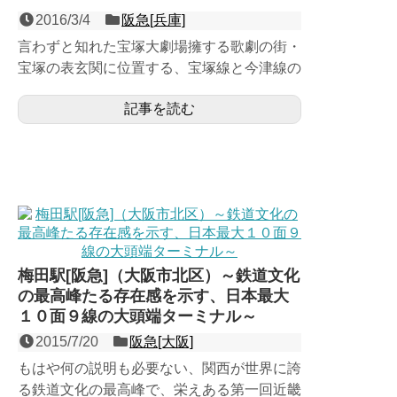
2016/3/4
阪急[兵庫]
言わずと知れた宝塚大劇場擁する歌劇の街・
宝塚の表玄関に位置する、宝塚線と今津線の
頭端式２面４線の高架駅。道向かいの対峙す
記事を読む
るJR宝塚駅を開業さ...
梅田駅[阪急]（大阪市北区）～鉄道文化
の最高峰たる存在感を示す、日本最大
１０面９線の大頭端ターミナル～
2015/7/20
阪急[大阪]
もはや何の説明も必要ない、関西が世界に誇
る鉄道文化の最高峰で、栄えある第一回近畿