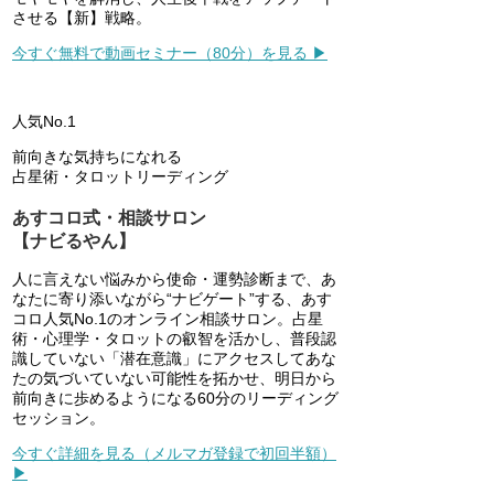
させる【新】戦略。
今すぐ無料で動画セミナー（80分）を見る ▶
人気No.1
前向きな気持ちになれる
占星術・タロットリーディング
あすコロ式・相談サロン
【ナビるやん】
人に言えない悩みから使命・運勢診断まで、あ
なたに寄り添いながら“ナビゲート”する、あす
コロ人気No.1のオンライン相談サロン。占星
術・心理学・タロットの叡智を活かし、普段認
識していない「潜在意識」にアクセスしてあな
たの気づいていない可能性を拓かせ、明日から
前向きに歩めるようになる60分のリーディング
セッション。
今すぐ詳細を見る（メルマガ登録で初回半額）
▶