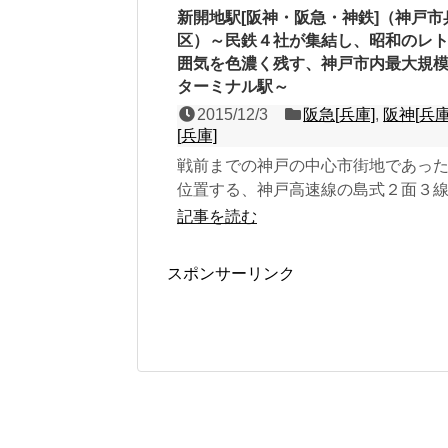
新開地駅[阪神・阪急・神鉄]（神戸市
区）～民鉄４社が集結し、昭和のレ
囲気を色濃く残す、神戸市内最大規
ターミナル駅～
2015/12/3
阪急[兵庫]
,
阪神[兵庫
[兵庫]
戦前までの神戸の中心市街地であっ
位置する、神戸高速線の島式２面３
神・阪急）と頭端式２面３線（神鉄
記事を読む
駅で、第３回近畿の駅百...
スポンサーリンク