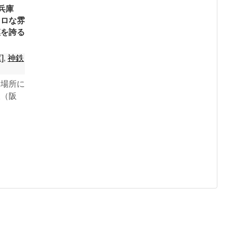
兵庫
トロな雰
模を誇る
]
,
神鉄
た場所に
線（阪
）の混合