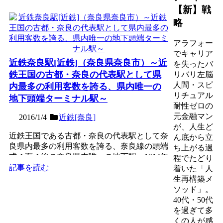
【新】戦
略
アラフォー
でキャリア
近鉄奈良駅[近鉄]（奈良県奈良市）～近
を失ったバ
鉄王国の古都・奈良の代表駅として県
リバリ左脳
人間・スピ
内最多の利用客数を誇る、県内唯一の
リチュアル
地下頭端ターミナル駅～
耐性ゼロの
元金融マン
2016/1/4
近鉄[奈良]
が、人生ど
近鉄王国である古都・奈良の代表駅として奈
ん底から立
良県内最多の利用客数を誇る、奈良線の頭端
ち上がる過
式４面４線の奈良県内唯一の地下駅。1914年
程でたどり
（大正3年）に、...
記事を読む
着いた「人
生再構築メ
ソッド」。
40代・50代
を過ぎて多
くの人が感