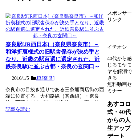
スポンサー
リンク
奈良駅[JR西日本]（奈良県奈良市）～
イチオシ
和洋折衷様式の旧駅舎保存が決め手と
40代から感
なり、近畿の駅百選に選定された、近
じるモヤモ
鉄奈良駅に並ぶ古都・奈良の玄関口～
ヤを解消で
きる
2016/1/5
JR[奈良]
無料動画セ
奈良市の目抜き通りである三条通商店街の西
ミナー
端に位置する、大和路線（関西線）・奈良
線・万葉まほろば線（桜井線）の３面５線の
あすコロ
高架駅。1890年（明...
記事を読む
式・40代
からの人
生アップ
デート