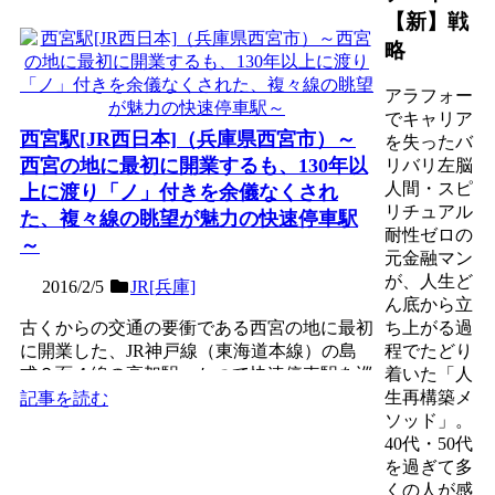
【新】戦
略
アラフォー
でキャリア
西宮駅[JR西日本]（兵庫県西宮市）～
を失ったバ
西宮の地に最初に開業するも、130年以
リバリ左脳
人間・スピ
上に渡り「ノ」付きを余儀なくされ
リチュアル
た、複々線の眺望が魅力の快速停車駅
耐性ゼロの
～
元金融マン
が、人生ど
2016/2/5
JR[兵庫]
ん底から立
古くからの交通の要衝である西宮の地に最初
ち上がる過
に開業した、JR神戸線（東海道本線）の島
程でたどり
式２面４線の高架駅。かつて快速停車駅を巡
着いた「人
って当時隣駅であった...
生再構築メ
記事を読む
ソッド」。
40代・50代
を過ぎて多
くの人が感