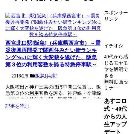
スポンサー
リンク
西宮北口駅[阪急]（兵庫県西宮市）～震
イチオシ
災復興再開発で関西住みたい街ランキ
40代から感
ングNo.1に輝く大変貌を遂げた、阪急
じるモヤモ
第３位の利用客数を誇る特急停車駅～
ヤを解消で
きる
2016/2/6
阪急[兵庫]
無料動画セ
大阪梅田と神戸三宮のほぼ中間に位置し、阪
ミナー
急第３位の利用客数を誇る、神戸線・今津線
が接続する特急停車駅。駅周辺は、長らく古
あすコロ
い建物が密集する地帯...
記事を読む
式・40代
からの人
生アップ
デート