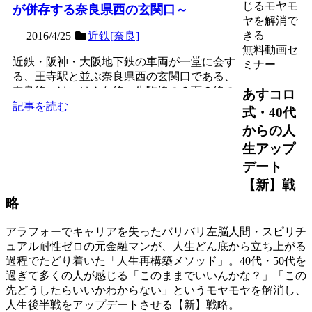
じるモヤモ
が併存する奈良県西の玄関口～
ヤを解消で
きる
2016/4/25
近鉄[奈良]
無料動画セ
近鉄・阪神・大阪地下鉄の車両が一堂に会す
ミナー
る、王寺駅と並ぶ奈良県西の玄関口である、
奈良線・けいはんな線・生駒線の３面６線の
あすコロ
地上駅。県内５番目の...
記事を読む
式・40代
からの人
生アップ
デート
【新】戦
略
アラフォーでキャリアを失ったバリバリ左脳人間・スピリチ
ュアル耐性ゼロの元金融マンが、人生どん底から立ち上がる
過程でたどり着いた「人生再構築メソッド」。40代・50代を
過ぎて多くの人が感じる「このままでいいんかな？」「この
先どうしたらいいかわからない」というモヤモヤを解消し、
人生後半戦をアップデートさせる【新】戦略。