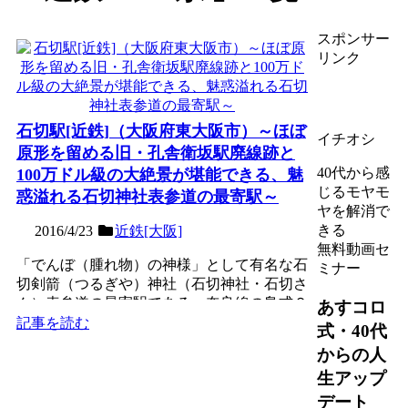
スポンサー
リンク
石切駅[近鉄]（大阪府東大阪市）～ほぼ
イチオシ
原形を留める旧・孔舎衛坂駅廃線跡と
40代から感
100万ドル級の大絶景が堪能できる、魅
じるモヤモ
惑溢れる石切神社表参道の最寄駅～
ヤを解消で
きる
2016/4/23
近鉄[大阪]
無料動画セ
「でんぼ（腫れ物）の神様」として有名な石
ミナー
切剣箭（つるぎや）神社（石切神社・石切さ
ん）表参道の最寄駅である、奈良線の島式２
あすコロ
面４線の地上駅。駅西...
記事を読む
式・40代
からの人
生アップ
デート