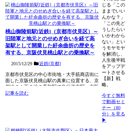
じる「この
ままでいい
んかな？」
「この先ど
うしたらい
桃山御陵前駅[近鉄]（京都市伏見区）～
いかわから
旧陸軍と地元とのせめぎ合いを経て高
ない」とい
架駅として開業した紆余曲折の歴史を
うモヤモヤ
有する、京阪伏見桃山駅との乗換駅～
を解消し、
人生後半戦
2015/12/29
近鉄[京都]
をアップデ
ートさせる
京都市伏見区の中心市街地・大手筋商店街に
【新】戦
面した京阪伏見桃山駅の真東に位置する、京
略。
都線の１面２線の高架駅で急行停車駅。京阪
伏見桃山駅から遅れる...
記事を読む
今すぐ無料
で動画セミ
ナー（80
分）を見る
▶