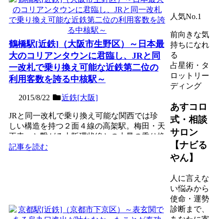
人気No.1
前向きな気
鶴橋駅[近鉄]（大阪市生野区）～日本最
持ちになれ
大のコリアンタウンに君臨し、JRと同
る
占星術・タ
一改札で乗り換え可能な近鉄第二位の
ロットリー
利用客数を誇る中核駅～
ディング
2015/8/22
近鉄[大阪]
あすコロ
JRと同一改札で乗り換え可能な関西では珍
式・相談
しい構造を持つ２面４線の高架駅。梅田・天
サロン
王寺へと繋がる大阪環状線との大量の乗り換
【ナビる
え客が寄与し、1日約...
記事を読む
やん】
人に言えな
い悩みから
使命・運勢
診断まで、