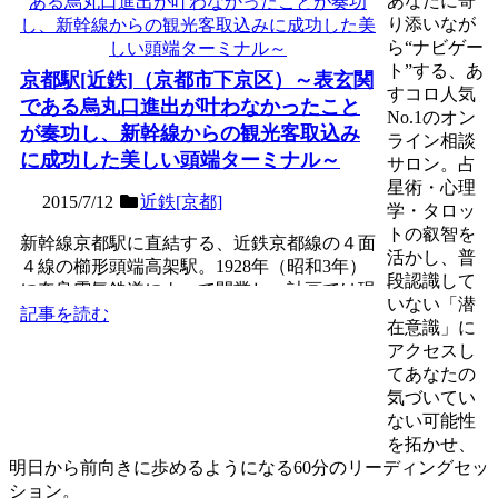
あなたに寄
り添いなが
ら“ナビゲー
ト”する、あ
京都駅[近鉄]（京都市下京区）～表玄関
すコロ人気
である烏丸口進出が叶わなかったこと
No.1のオン
が奏功し、新幹線からの観光客取込み
ライン相談
に成功した美しい頭端ターミナル～
サロン。占
星術・心理
2015/7/12
近鉄[京都]
学・タロッ
トの叡智を
新幹線京都駅に直結する、近鉄京都線の４面
活かし、普
４線の櫛形頭端高架駅。1928年（昭和3年）
段認識して
に奈良電気鉄道によって開業し、計画では現
いない「潜
在の地下鉄京都駅...
記事を読む
在意識」に
アクセスし
てあなたの
気づいてい
ない可能性
を拓かせ、
明日から前向きに歩めるようになる60分のリーディングセッ
ション。