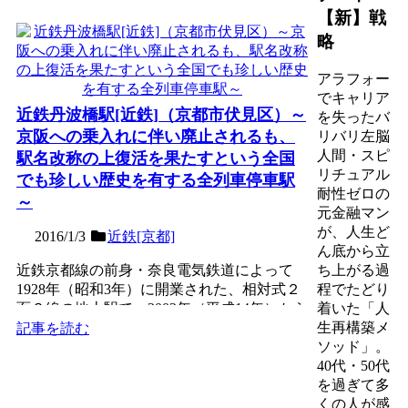
【新】戦
略
アラフォー
でキャリア
近鉄丹波橋駅[近鉄]（京都市伏見区）～
を失ったバ
京阪への乗入れに伴い廃止されるも、
リバリ左脳
人間・スピ
駅名改称の上復活を果たすという全国
リチュアル
でも珍しい歴史を有する全列車停車駅
耐性ゼロの
～
元金融マン
が、人生ど
2016/1/3
近鉄[京都]
ん底から立
近鉄京都線の前身・奈良電気鉄道によって
ち上がる過
1928年（昭和3年）に開業された、相対式２
程でたどり
面２線の地上駅で、2002年（平成14年）から
着いた「人
の近鉄特急停...
生再構築メ
記事を読む
ソッド」。
40代・50代
を過ぎて多
くの人が感