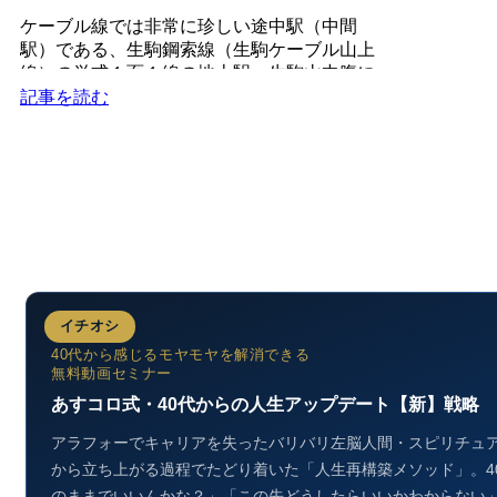
ケーブル線では非常に珍しい途中駅（中間
駅）である、生駒鋼索線（生駒ケーブル山上
線）の単式１面１線の地上駅。生駒山中腹に
ある現世利益が叶う寺と...
記事を読む
イチオシ
40代から感じるモヤモヤを解消できる
無料動画セミナー
あすコロ式・40代からの人生アップデート【新】戦略
アラフォーでキャリアを失ったバリバリ左脳人間・スピリチュ
から立ち上がる過程でたどり着いた「人生再構築メソッド」。4
のままでいいんかな？」「この先どうしたらいいかわからない