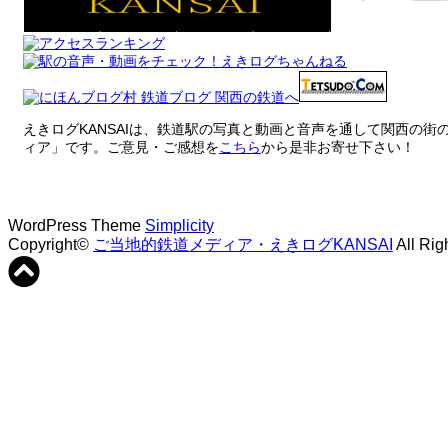
えきログKANSAIは、鉄道駅の写真と動画と音声を通して関西の
ィア」です。ご意見・ご感想を
こちら
から是非お寄せ下さい！
WordPress Theme
Simplicity
Copyright©
ご当地的鉄道メディア・えきログKANSAI
All Rig