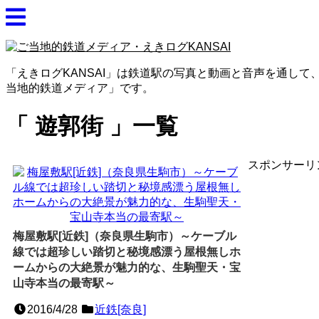
「えきログKANSAI」は鉄道駅の写真と動画と音声を通し
当地的鉄道メディア」です。
遊郭街
一覧
スポンサーリ
梅屋敷駅[近鉄]（奈良県生駒市）～ケーブル
線では超珍しい踏切と秘境感漂う屋根無しホ
ームからの大絶景が魅力的な、生駒聖天・宝
山寺本当の最寄駅～
2016/4/28
近鉄[奈良]