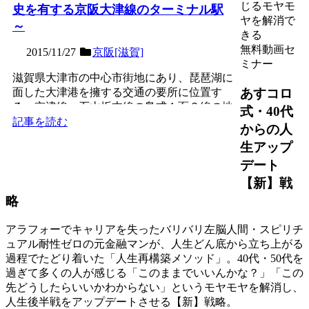
じるモヤモ
史を有する京阪大津線のターミナル駅
ヤを解消で
～
きる
無料動画セ
2015/11/27
京阪[滋賀]
ミナー
滋賀県大津市の中心市街地にあり、琵琶湖に
あすコロ
面した大津港を擁する交通の要所に位置す
る、京津線・石山坂本線の島式１面２線の地
式・40代
上駅で、第３回近畿の駅...
記事を読む
からの人
生アップ
デート
【新】戦
略
アラフォーでキャリアを失ったバリバリ左脳人間・スピリチ
ュアル耐性ゼロの元金融マンが、人生どん底から立ち上がる
過程でたどり着いた「人生再構築メソッド」。40代・50代を
過ぎて多くの人が感じる「このままでいいんかな？」「この
先どうしたらいいかわからない」というモヤモヤを解消し、
人生後半戦をアップデートさせる【新】戦略。