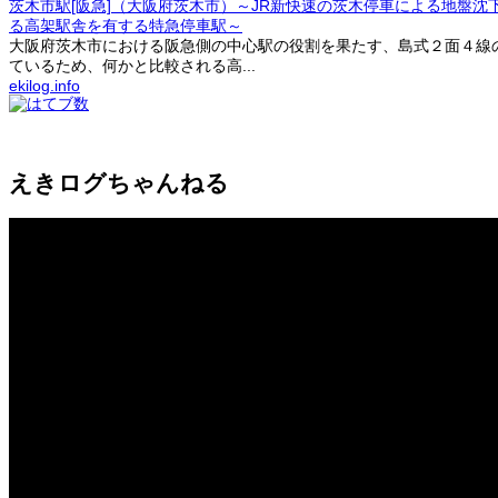
茨木市駅[阪急]（大阪府茨木市）～JR新快速の茨木停車による地盤
る高架駅舎を有する特急停車駅～
大阪府茨木市における阪急側の中心駅の役割を果たす、島式２面４線の高
ているため、何かと比較される高...
ekilog.info
えきログちゃんねる