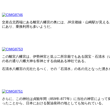
交差点北西端にある離宮八幡宮の奥には、JR京都線・山崎駅が見える
にあり、乗換利用も多いようだ。
この離宮八幡宮は、伊勢神宮と並ぶ二所宗廟でもある国宝・石清水（
の名の通り八幡大神を祭神とする由緒ある神社である。
石清水八幡宮の元社たるべく、その「石清水」の名の元となった湧き
さらに、この神社は貞観年間（859年-877年）に当社の神官によっ
ったことから、日本における製油発祥の地としても知られている。