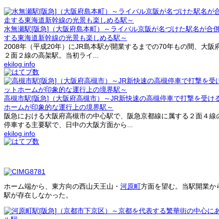
水無瀬駅[阪急]（大阪府島本町）～ライバル京阪が名づけた駅名が合
する東海道新幹線の光景も楽しめる駅～
2008年（平成20年）にJR島本駅が開業するまでの70年もの間、
２面２線の高架駅。当初ライ...
ekilog.info
高槻市駅[阪急]（大阪府高槻市）～JR新快速の高槻停車で打撃を受
ホームが印象的な運行上の境界駅～
阪急における大阪府高槻市の中心駅で、阪急京都線に属する２面４線
停車する主要駅で、日中の大阪方面から...
ekilog.info
ホーム端から、東方向の西山天王山・
河原町
方面を望む。当駅開業から
駅が存在しなかった。