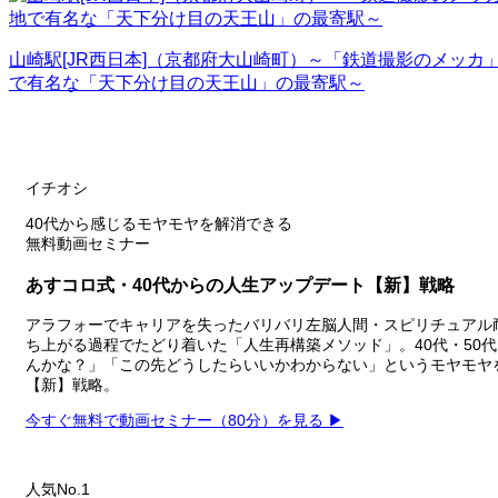
山崎駅[JR西日本]（京都府大山崎町）～「鉄道撮影のメッ
で有名な「天下分け目の天王山」の最寄駅～
イチオシ
40代から感じるモヤモヤを解消できる
無料動画セミナー
あすコロ式・40代からの人生アップデート【新】戦略
アラフォーでキャリアを失ったバリバリ左脳人間・スピリチュアル
ち上がる過程でたどり着いた「人生再構築メソッド」。40代・50
んかな？」「この先どうしたらいいかわからない」というモヤモヤ
【新】戦略。
今すぐ無料で動画セミナー（80分）を見る ▶
人気No.1