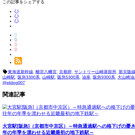
この記事をシェアする
東海道新幹線
,
離宮八幡宮
,
京都府
,
サントリー山崎蒸留所
,
新京阪
山崎駅
,
阪急3300系
,
山崎駅
,
阪急5300系
,
油座
,
阪急9300系
,
大山崎油
@ekilog007
関連記事
大宮駅[阪急]（京都市中京区）～特急通過駅への格下げの憂
年の年季を漂わせる近畿最初の地下鉄駅～