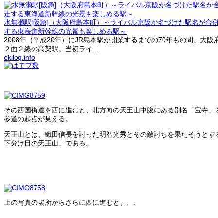
水無瀬駅[阪急]（大阪府島本町）～ライバル京阪が名づけた駅名が合
する東海道新幹線の光景も楽しめる駅～
2008年（平成20年）にJR島本駅が開業するまでの70年もの間、
２面２線の高架駅。当初ライ...
ekilog.info
その西国街道を西に進むと、北方向の天王山中腹にある別名「宝寺」
参道の起点が見える。
天王山とは、織田信長を討った明智光秀とその敵討ちを果たそうとす
下分け目の天王山」である。
上の写真の場所からさらに西に進むと、、、