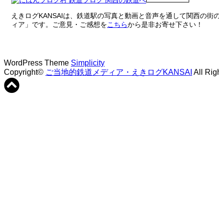
えきログKANSAIは、鉄道駅の写真と動画と音声を通して関西の
ィア」です。ご意見・ご感想を
こちら
から是非お寄せ下さい！
WordPress Theme
Simplicity
Copyright©
ご当地的鉄道メディア・えきログKANSAI
All Rig