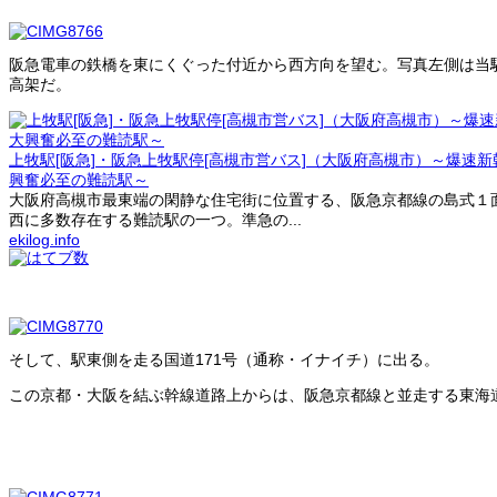
阪急電車の鉄橋を東にくぐった付近から西方向を望む。写真左側は当
高架だ。
上牧駅[阪急]・阪急上牧駅停[高槻市営バス]（大阪府高槻市）～爆速
興奮必至の難読駅～
大阪府高槻市最東端の閑静な住宅街に位置する、阪急京都線の島式１
西に多数存在する難読駅の一つ。準急の...
ekilog.info
そして、駅東側を走る国道171号（通称・イナイチ）に出る。
この京都・大阪を結ぶ幹線道路上からは、阪急京都線と並走する東海