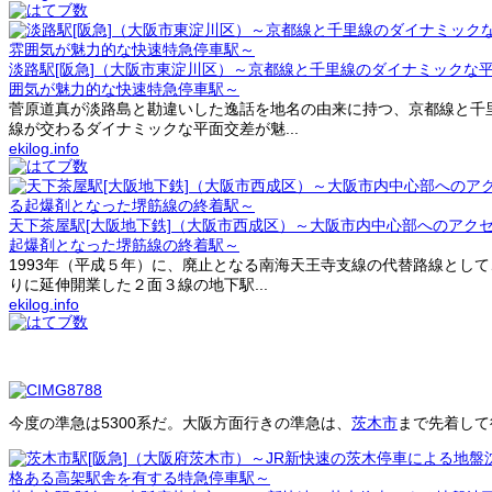
淡路駅[阪急]（大阪市東淀川区）～京都線と千里線のダイナミックな
囲気が魅力的な快速特急停車駅～
菅原道真が淡路島と勘違いした逸話を地名の由来に持つ、京都線と千
線が交わるダイナミックな平面交差が魅...
ekilog.info
天下茶屋駅[大阪地下鉄]（大阪市西成区）～大阪市内中心部へのアク
起爆剤となった堺筋線の終着駅～
1993年（平成５年）に、廃止となる南海天王寺支線の代替路線とし
りに延伸開業した２面３線の地下駅...
ekilog.info
今度の準急は5300系だ。大阪方面行きの準急は、
茨木市
まで先着して