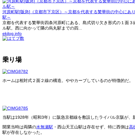
河原町駅[阪急]（京都市下京区）～京都を代表する繁華街の中心にあ
駅～
京都を代表する繁華街四条河原町にある、島式切り欠き形式の１面３
ル駅。西に向かって隣の烏丸駅までの四...
ekilog.info
乗り場
ホームは相対式２面２線の構造。ややカーブしているのが特徴的だ。
当駅は1928年（昭和3年）に阪急京都線を敷設したライバル京阪が
開業当時は両隣の
水無瀬駅
・西山天王山駅は存在せず、特に西側は
高
駅が存在しなかった。