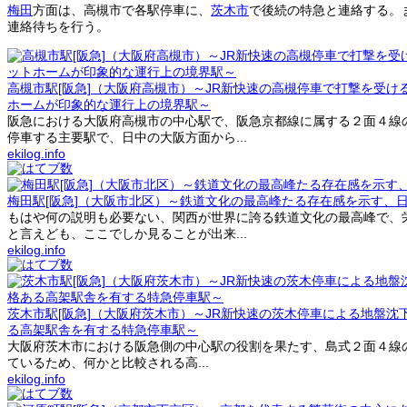
梅田
方面は、高槻市で各駅停車に、
茨木市
で後続の特急と連絡する。
連絡待ちを行う。
高槻市駅[阪急]（大阪府高槻市）～JR新快速の高槻停車で打撃を受
ホームが印象的な運行上の境界駅～
阪急における大阪府高槻市の中心駅で、阪急京都線に属する２面４線
停車する主要駅で、日中の大阪方面から...
ekilog.info
梅田駅[阪急]（大阪市北区）～鉄道文化の最高峰たる存在感を示す、
もはや何の説明も必要ない、関西が世界に誇る鉄道文化の最高峰で、
と言えども、ここでしか見ることが出来...
ekilog.info
茨木市駅[阪急]（大阪府茨木市）～JR新快速の茨木停車による地盤
る高架駅舎を有する特急停車駅～
大阪府茨木市における阪急側の中心駅の役割を果たす、島式２面４線の高
ているため、何かと比較される高...
ekilog.info