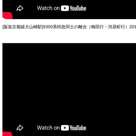
[阪急京都線大山崎駅]9300系特急同士の離合（梅田行・河原町行）201