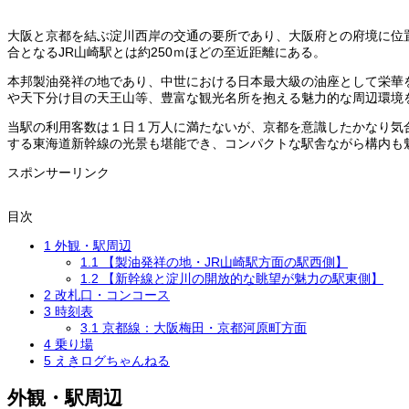
大阪と京都を結ぶ淀川西岸の交通の要所であり、大阪府との府境に位
合となるJR山崎駅とは約250ｍほどの至近距離にある。
本邦製油発祥の地であり、中世における日本最大級の油座として栄華
や天下分け目の天王山等、豊富な観光名所を抱える魅力的な周辺環境
当駅の利用客数は１日１万人に満たないが、京都を意識したかなり気
する東海道新幹線の光景も堪能でき、コンパクトな駅舎ながら構内も
スポンサーリンク
目次
1
外観・駅周辺
1.1
【製油発祥の地・JR山崎駅方面の駅西側】
1.2
【新幹線と淀川の開放的な眺望が魅力の駅東側】
2
改札口・コンコース
3
時刻表
3.1
京都線：大阪梅田・京都河原町方面
4
乗り場
5
えきログちゃんねる
外観・駅周辺