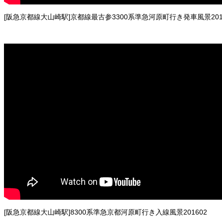
[阪急京都線大山崎駅]京都線最古参3300系準急河原町行き発車風景201
[阪急京都線大山崎駅]8300系準急京都河原町行き入線風景201602