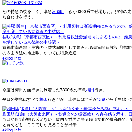
その特急の後を行く、準急
河原町
行きが8300系で登場した。独特の
ち合わせを行う。
桂駅[阪急]（京都市西京区）～利用客数は漸減傾向にあるものの、緩
を増している京都線の中核駅～
京都市南西部・最古の回遊式庭園として知られる皇室関連施設「桂離
の３面６線の地上駅。かつては特急通過...
ekilog.info
今度は梅田方面行きに到着した7300系の準急
梅田
行き。
平日の準急はすべて
梅田
行きだが、土休日は半分が
淡路
から千里線・
梅田駅[阪急]（大阪市北区）～鉄道文化の最高峰たる存在感を示す、
もはや何の説明も必要ない、関西が世界に誇る鉄道文化の最高峰で、
と言えども、ここでしか見ることが出来...
ekilog.info