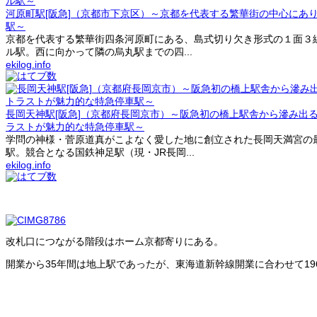
河原町駅[阪急]（京都市下京区）～京都を代表する繁華街の中心にあ
駅～
京都を代表する繁華街四条河原町にある、島式切り欠き形式の１面３
ル駅。西に向かって隣の烏丸駅までの四...
ekilog.info
長岡天神駅[阪急]（京都府長岡京市）～阪急初の橋上駅舎から滲み出
ラストが魅力的な特急停車駅～
学問の神様・菅原道真がこよなく愛した地に創立された長岡天満宮の
駅。競合となる国鉄神足駅（現・JR長岡...
ekilog.info
改札口につながる階段はホーム京都寄りにある。
開業から35年間は地上駅であったが、東海道新幹線開業に合わせて19