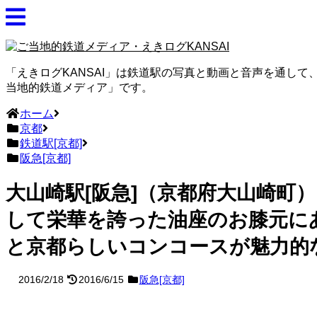
「えきログKANSAI」は鉄道駅の写真と動画と音声を通し
当地的鉄道メディア」です。
ホーム
京都
鉄道駅[京都]
阪急[京都]
大山崎駅[阪急]（京都府大山崎町
して栄華を誇った油座のお膝元に
と京都らしいコンコースが魅力的
2016/2/18
2016/6/15
阪急[京都]