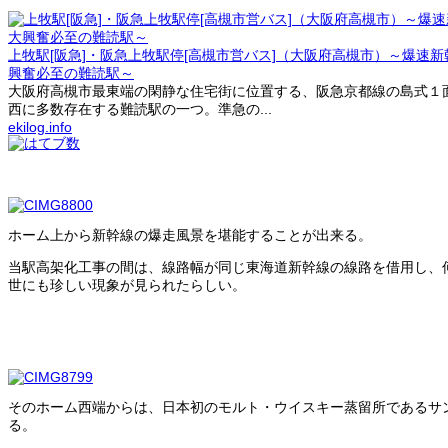
上牧駅[阪急]・阪急上牧駅停[高槻市営バス]（大阪府高槻市）～爆速
興奮必至の難読駅～
大阪府高槻市最東端の閑静な住宅街に位置する、阪急京都線の島式１
西に多数存在する難読駅の一つ。準急の...
ekilog.info
ホーム上から新幹線の爆走風景を堪能することが出来る。
当駅高架化工事の間は、線路幅が同じ東海道新幹線の線路を借用し、
世にも珍しい現象が見られたらしい。
そのホーム西端からは、日本初のモルト・ウイスキー蒸留所であるサ
る。