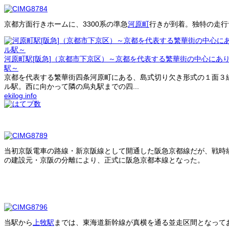
京都方面行きホームに、3300系の準急
河原町
行きが到着。独特の走行
河原町駅[阪急]（京都市下京区）～京都を代表する繁華街の中心にあ
駅～
京都を代表する繁華街四条河原町にある、島式切り欠き形式の１面３
ル駅。西に向かって隣の烏丸駅までの四...
ekilog.info
当初京阪電車の路線・新京阪線として開通した阪急京都線だが、戦時
の建設元・京阪の分離により、正式に阪急京都本線となった。
当駅から
上牧駅
までは、東海道新幹線が真横を通る並走区間となって