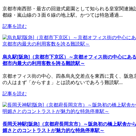
京都市南西部・最古の回遊式庭園として知られる皇室関連施
都線・嵐山線の３面６線の地上駅。かつては特急通過...
記事を読む
烏丸駅[阪急]（京都市下京区）～京都オフィス街の中心にあ
都市内最大の利用客数を誇る難読駅～
京都オフィス街の中心、四条烏丸交差点を東西に貫く、阪急
の人はまず「からすま」とは読めないであろう難読駅...
記事を読む
長岡天神駅[阪急]（京都府長岡京市）～阪急初の橋上駅舎か
媚さとのコントラストが魅力的な特急停車駅～