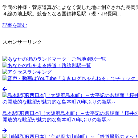
学問の神様・菅原道真がこよなく愛した地に創立された長岡
４線の地上駅。競合となる国鉄神足駅（現・JR長岡...
記事を読む
スポンサーリンク
島本駅[JR西日本]（大阪府島本町）～太平記の名場面「桜
開放的な眺望が魅力的な島本町70年ぶりの新駅～