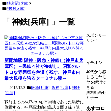
鉄道駅[兵庫]
神鉄[兵庫]
神鉄[兵庫]
一覧
スポンサー
リンク
新開地駅[阪神・阪急・神鉄]（神戸市兵
イチオシ
庫区）～民鉄４社が集結し、昭和のレ
40代から感
トロな雰囲気を色濃く残す、神戸市内
じるモヤモ
最大規模を誇るターミナル駅～
ヤを解消で
きる
2015/12/3
阪急[兵庫]
,
阪神[兵庫]
,
神鉄
無料動画セ
[兵庫]
ミナー
戦前までの神戸の中心市街地であった場所に
位置する、神戸高速線の島式２面３線（阪
あすコロ