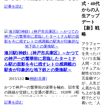
神・阪急）と頭端式２面３線（神鉄）の混合
式・40代
駅で、第３回近畿の駅百...
記事を読む
からの人
生アップ
デート
【新】戦
略
アラフォー
でキャリア
湊川駅[神鉄]（神戸市兵庫区）～かつて
を失ったバ
の神戸一の繁華街に君臨したターミナ
リバリ左脳
人間・スピ
ル駅の面影を今に残すレトロ感満載の
リチュアル
駅舎が印象的な地下鉄との乗換駅～
耐性ゼロの
元金融マン
2015/12/2
神鉄[兵庫]
が、人生ど
かつて神戸一の繁華街の栄華を極め、旧市電
ん底から立
の路線が交錯した交通の要所に、1928年（昭
ち上がる過
和3年）に頭端式の終着ターミナルとして開
程でたどり
業した、有馬線・...
記事を読む
着いた「人