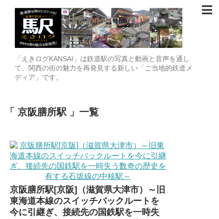
「えきログKANSAI」は鉄道駅の写真と動画と音声を通し
て、関西の街の魅力を再発見する新しい「ご当地的鉄道メ
ディア」です。
京阪膳所駅
一覧
京阪膳所駅[京阪]（滋賀県大津市）～旧
東海道本線のスイッチバックルートを
今に引継ぎ、接続先の国鉄駅を一時失