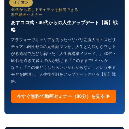
イチオシ
40代から感じるモヤモヤを解消できる
無料動画セミナー
あすコロ式・40代からの人生アップデート【新】戦
略
アラフォーでキャリアを失ったバリバリ左脳人間・スピリ
チュアル耐性ゼロの元金融マンが、人生どん底から立ち上
がる過程でたどり着いた「人生再構築メソッド」。40代・
50代を過ぎて多くの人が感じる「このままでいいんか
な？」「この先どうしたらいいかわからない」というモヤ
モヤを解消し、人生後半戦をアップデートさせる【新】戦
略。
今すぐ無料で動画セミナー（80分）を見る ▶