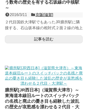
う数奇の歴史を有する石坂線の中核駅
～
2016/3/11
京阪[滋賀]
２代目国鉄大津駅でもあったJR膳所駅に隣
接する、石山坂本線の相対式２面２線の地上
駅で、同線内では京阪石山駅に並ぶ最多の利
記事を読む
用客数を誇る駅。元々...
膳所駅[JR西日本]（滋賀県大津市）～
東海道本線旧ルートのスイッチバック
の名残と廃止の憂き目も経験した波乱
の歴史が哀愁感を漂わせる２代目・大