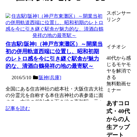
スポンサー
リンク
住吉駅[阪神]（神戸市東灘区）～開業当
イチオシ
初の併用軌道西端に位置し、昭和初期
40代から感
のレトロ感を今に引き継ぐ駅舎が魅力
じるモヤモ
的な、清酒白鶴発祥の地の最寄駅～
ヤを解消で
きる
2016/5/10
阪神[兵庫]
無料動画セ
全国にある住吉神社の総本社・大阪住吉大社
ミナー
の分霊元を自称する本住吉神社の表参道に面
する、本線の相対式２面２線の高架駅。元々
あすコロ
併用軌道（路面区間）...
記事を読む
式・40代
からの人
生アップ
デート