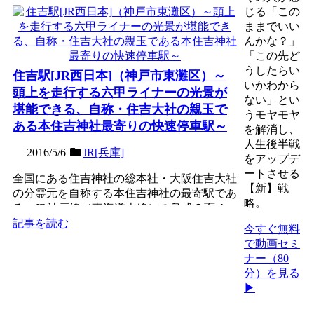
じる「この
ままでいい
んかな？」
「この先ど
うしたらい
住吉駅[JR西日本]（神戸市東灘区）～
いかわから
頭上を走行する六甲ライナーの光景が
ない」とい
堪能できる、自称・住吉大社の親玉で
うモヤモヤ
ある本住吉神社最寄りの快速停車駅～
を解消し、
人生後半戦
2016/5/6
JR[兵庫]
をアップデ
ートさせる
全国にある住吉神社の総本社・大阪住吉大社
【新】戦
の分霊元を自称する本住吉神社の最寄駅であ
略。
る、JR神戸線（東海道本線）の島式２面４
線の地上駅。明治初期...
記事を読む
今すぐ無料
で動画セミ
ナー（80
分）を見る
▶