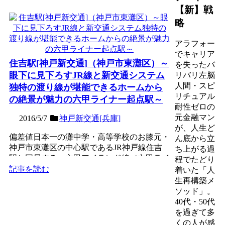
【新】戦
略
アラフォー
でキャリア
住吉駅[神戸新交通]（神戸市東灘区）～
を失ったバ
眼下に見下ろすJR線と新交通システム
リバリ左脳
人間・スピ
独特の渡り線が堪能できるホームから
リチュアル
の絶景が魅力の六甲ライナー起点駅～
耐性ゼロの
元金融マン
2016/5/7
神戸新交通[兵庫]
が、人生ど
偏差値日本一の灘中学・高等学校のお膝元・
ん底から立
神戸市東灘区の中心駅であるJR神戸線住吉
ち上がる過
駅と同居する、六甲アイランド線（六甲ライ
程でたどり
ナー）の起点駅である...
記事を読む
着いた「人
生再構築メ
ソッド」。
40代・50代
を過ぎて多
くの人が感