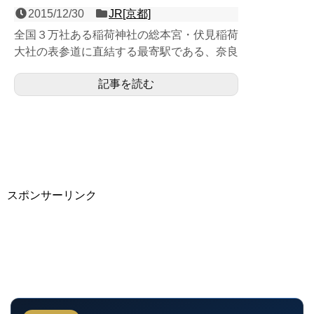
2015/12/30
JR[京都]
全国３万社ある稲荷神社の総本宮・伏見稲荷
大社の表参道に直結する最寄駅である、奈良
線の相対式２面２線の地上駅で、第１回近畿
記事を読む
の駅百選認定駅。18...
スポンサーリンク