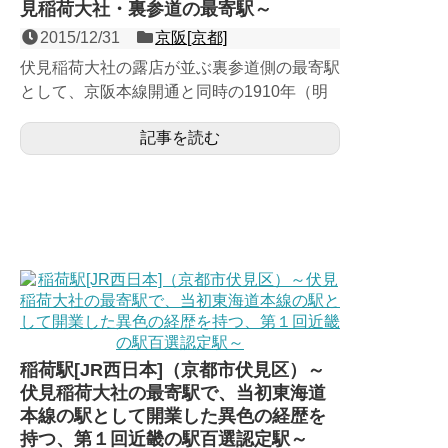
見稲荷大社・裏参道の最寄駅～
2015/12/31
京阪[京都]
伏見稲荷大社の露店が並ぶ裏参道側の最寄駅
として、京阪本線開通と同時の1910年（明
治43年）に開業した相対式２面２線の地上
記事を読む
駅。当初「稲荷新道...
稲荷駅[JR西日本]（京都市伏見区）～
伏見稲荷大社の最寄駅で、当初東海道
本線の駅として開業した異色の経歴を
持つ、第１回近畿の駅百選認定駅～