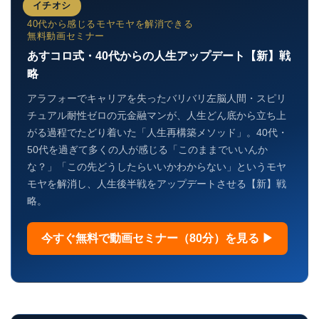
イチオシ
40代から感じるモヤモヤを解消できる
無料動画セミナー
あすコロ式・40代からの人生アップデート【新】戦
略
アラフォーでキャリアを失ったバリバリ左脳人間・スピリ
チュアル耐性ゼロの元金融マンが、人生どん底から立ち上
がる過程でたどり着いた「人生再構築メソッド」。40代・
50代を過ぎて多くの人が感じる「このままでいいんか
な？」「この先どうしたらいいかわからない」というモヤ
モヤを解消し、人生後半戦をアップデートさせる【新】戦
略。
今すぐ無料で動画セミナー（80分）を見る ▶