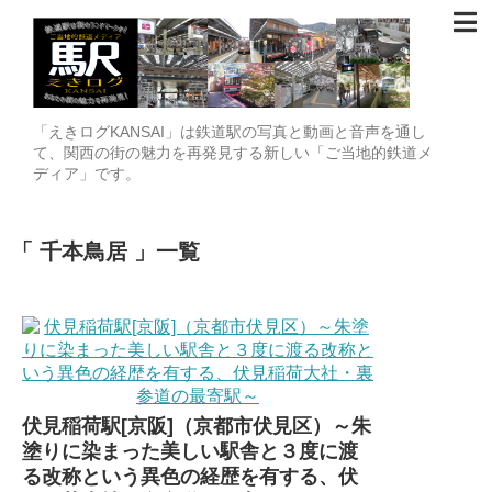
「えきログKANSAI」は鉄道駅の写真と動画と音声を通し
て、関西の街の魅力を再発見する新しい「ご当地的鉄道メ
ディア」です。
千本鳥居
一覧
伏見稲荷駅[京阪]（京都市伏見区）～朱
塗りに染まった美しい駅舎と３度に渡
る改称という異色の経歴を有する、伏