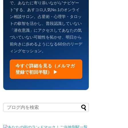
で、あなたに寄り添いながら“ナビゲー
ト”する、あすコロ人気No.1のオンライ
ン相談サロン。占星術・心理学・タロッ
トの叡智を活かし、普段認識していない
「潜在意識」にアクセスしてあなたの気
づいていない可能性を拓かせ、明日から
前向きに歩めるようになる60分のリーデ
ィングセッション。
今すぐ詳細を見る（メルマガ
登録で初回半額） ▶