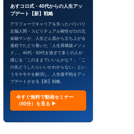
あすコロ式・40代からの人生アッ
プデート【新】戦略
アラフォーでキャリアを失ったバリバリ
左脳人間・スピリチュアル耐性ゼロの元
金融マンが、人生どん底から立ち上がる
過程でたどり着いた「人生再構築メソッ
ド」。40代・50代を過ぎて多くの人が
感じる「このままでいいんかな？」「こ
の先どうしたらいいかわからない」とい
うモヤモヤを解消し、人生後半戦をアッ
プデートさせる【新】戦略。
今すぐ無料で動画セミナー
（80分）を見る ▶