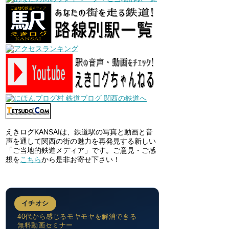
えきログKANSAIは、鉄道駅の写真と動画と音
声を通して関西の街の魅力を再発見する新しい
「ご当地的鉄道メディア」です。ご意見・ご感
想を
こちら
から是非お寄せ下さい！
イチオシ
40代から感じるモヤモヤを解消できる
無料動画セミナー