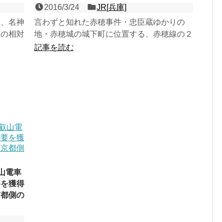
2016/3/24
JR[兵庫]
部、名神
言わずと知れた赤穂事件・忠臣蔵ゆかりの
線の相対
地・赤穂城の城下町に位置する、赤穂線の２
神高速の
面３線の地上駅で、第３回近畿の駅百選認定
記事を読む
駅。本来は幹線の山陽本...
山電車
要を獲得
京都側の