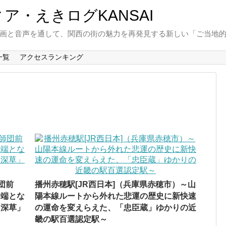
と動画と音声を通して、関西の街の魅力を再発見する新しい「ご当地
一覧
アクセスランキング
団前
播州赤穂駅[JR西日本]（兵庫県赤穂市）～山
発端とな
陽本線ルートから外れた悲運の歴史に新快速
「深草」
の運命を変えらえた、「忠臣蔵」ゆかりの近
畿の駅百選認定駅～