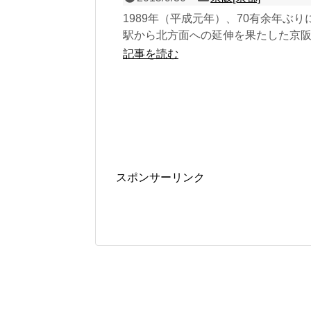
1989年（平成元年）、70有余年ぶり
駅から北方面への延伸を果たした京
統（正式名称は鴨東線）の新たな終
記事を読む
て開業した島式１...
スポンサーリンク