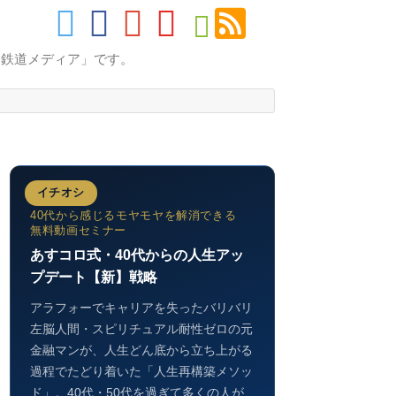
的鉄道メディア」です。
イチオシ
40代から感じるモヤモヤを解消できる
無料動画セミナー
あすコロ式・40代からの人生アッ
プデート【新】戦略
アラフォーでキャリアを失ったバリバリ
左脳人間・スピリチュアル耐性ゼロの元
金融マンが、人生どん底から立ち上がる
過程でたどり着いた「人生再構築メソッ
ド」。40代・50代を過ぎて多くの人が