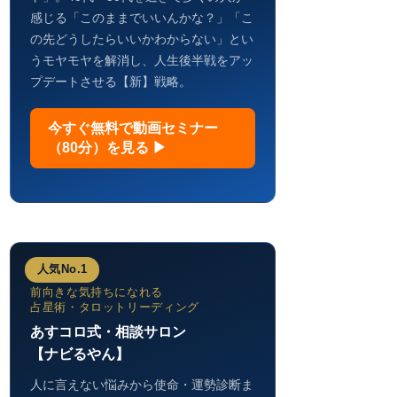
感じる「このままでいいんかな？」「こ
の先どうしたらいいかわからない」とい
うモヤモヤを解消し、人生後半戦をアッ
プデートさせる【新】戦略。
今すぐ無料で動画セミナー
（80分）を見る ▶
人気No.1
前向きな気持ちになれる
占星術・タロットリーディング
あすコロ式・相談サロン
【ナビるやん】
人に言えない悩みから使命・運勢診断ま