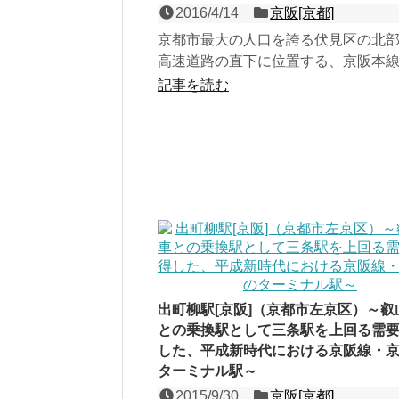
2016/4/14
京阪[京都]
京都市最大の人口を誇る伏見区の北
高速道路の直下に位置する、京阪本
式２面２線の地上駅。頭上を走る名
記事を読む
影響で景観が激変した...
出町柳駅[京阪]（京都市左京区）～叡
との乗換駅として三条駅を上回る需
した、平成新時代における京阪線・
ターミナル駅～
2015/9/30
京阪[京都]