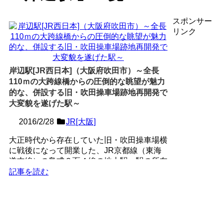
スポンサー
リンク
岸辺駅[JR西日本]（大阪府吹田市）～全長
110ｍの大跨線橋からの圧倒的な眺望が魅力
的な、併設する旧・吹田操車場跡地再開発で
大変貌を遂げた駅～
2016/2/28
JR[大阪]
大正時代から存在していた旧・吹田操車場横
に戦後になって開業した、JR京都線（東海
道本線）の島式２面４線の地上駅。駅の所在
地は「岸部」だが、駅...
記事を読む