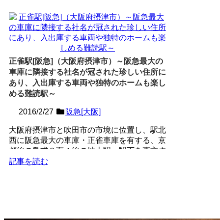
正雀駅[阪急]（大阪府摂津市）～阪急最大の
車庫に隣接する社名が冠された珍しい住所に
あり、入出庫する車両や独特のホームも楽し
める難読駅～
2016/2/27
阪急[大阪]
大阪府摂津市と吹田市の市境に位置し、駅北
西に阪急最大の車庫・正雀車庫を有する、京
都線の島式２面４線の地上駅。駅下を直交す
る正雀川に因んで名づ...
記事を読む