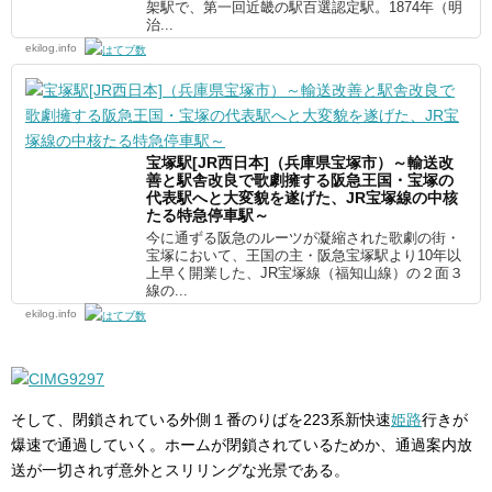
架駅で、第一回近畿の駅百選認定駅。1874年（明
治...
ekilog.info
宝塚駅[JR西日本]（兵庫県宝塚市）～輸送改
善と駅舎改良で歌劇擁する阪急王国・宝塚の
代表駅へと大変貌を遂げた、JR宝塚線の中核
たる特急停車駅～
今に通ずる阪急のルーツが凝縮された歌劇の街・
宝塚において、王国の主・阪急宝塚駅より10年以
上早く開業した、JR宝塚線（福知山線）の２面３
線の...
ekilog.info
そして、閉鎖されている外側１番のりばを223系新快速
姫路
行きが
爆速で通過していく。ホームが閉鎖されているためか、通過案内放
送が一切されず意外とスリリングな光景である。