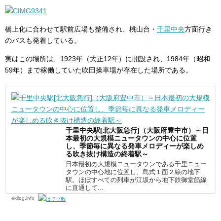
橋上化に合わせて駅前広場も整備され、桃山台・
千里中央
方面行き
のバスも発着している。
実はこの場所は、1923年（大正12年）に開設され、1984年（昭和
59年）まで稼働していた吹田操車場が存在した場所である。
千里中央駅[北大阪急行]（大阪府豊中市）～日
本最初の大規模ニュータウンの中心に位置
し、季節毎に異なる発車メロディーが楽しめ
る吹き抜け構造の終着駅～
日本最初の大規模ニュータウンである千里ニュー
タウンの中心地に位置し、島式１面２線の地下
駅。ほぼすべての列車が江坂から地下鉄御堂筋線
に直通して...
ekilog.info