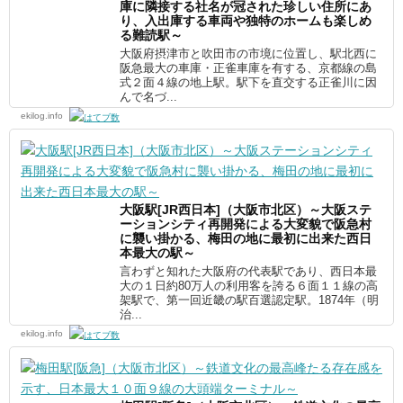
庫に隣接する社名が冠された珍しい住所にあ
り、入出庫する車両や独特のホームも楽しめ
る難読駅～
大阪府摂津市と吹田市の市境に位置し、駅北西に
阪急最大の車庫・正雀車庫を有する、京都線の島
式２面４線の地上駅。駅下を直交する正雀川に因
んで名づ...
ekilog.info
大阪駅[JR西日本]（大阪市北区）～大阪ステ
ーションシティ再開発による大変貌で阪急村
に襲い掛かる、梅田の地に最初に出来た西日
本最大の駅～
言わずと知れた大阪府の代表駅であり、西日本最
大の１日約80万人の利用客を誇る６面１１線の高
架駅で、第一回近畿の駅百選認定駅。1874年（明
治...
ekilog.info