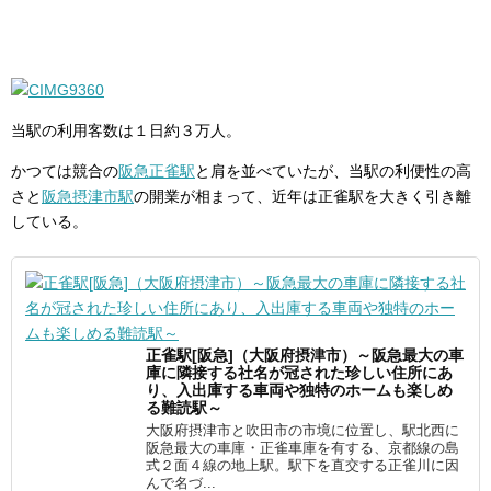
当駅の利用客数は１日約３万人。
かつては競合の
阪急正雀駅
と肩を並べていたが、当駅の利便性の高
さと
阪急摂津市駅
の開業が相まって、近年は正雀駅を大きく引き離
している。
正雀駅[阪急]（大阪府摂津市）～阪急最大の車
庫に隣接する社名が冠された珍しい住所にあ
り、入出庫する車両や独特のホームも楽しめ
る難読駅～
大阪府摂津市と吹田市の市境に位置し、駅北西に
阪急最大の車庫・正雀車庫を有する、京都線の島
式２面４線の地上駅。駅下を直交する正雀川に因
んで名づ...