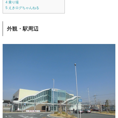
4
乗り場
5
えきログちゃんねる
外観・駅周辺