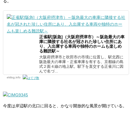
る。
正雀駅[阪急]（大阪府摂津市）～阪急最大の車
庫に隣接する社名が冠された珍しい住所にあ
り、入出庫する車両や独特のホームも楽しめ
る難読駅～
大阪府摂津市と吹田市の市境に位置し、駅北西に
阪急最大の車庫・正雀車庫を有する、京都線の島
式２面４線の地上駅。駅下を直交する正雀川に因
んで名づ...
ekilog.info
今度は岸辺駅の北口に回ると、かなり開放的な風景が開けている。