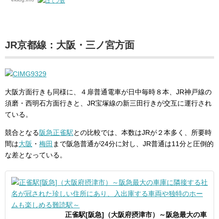
JR京都線：大阪・三ノ宮方面
大阪方面行きも同様に、４扉普通電車が日中毎時８本、JR神戸線の
須磨・西明石方面行きと、JR宝塚線の新三田行きが交互に運行され
ている。
競合となる
阪急正雀駅
との比較では、本数はJRが２本多く、所要時
間は
大阪
・
梅田
まで阪急普通が24分に対し、JR普通は11分と圧倒的
な差となっている。
正雀駅[阪急]（大阪府摂津市）～阪急最大の車