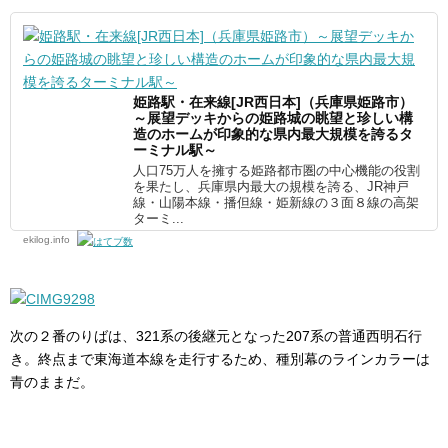
姫路駅・在来線[JR西日本]（兵庫県姫路市）
～展望デッキからの姫路城の眺望と珍しい構
造のホームが印象的な県内最大規模を誇るタ
ーミナル駅～
人口75万人を擁する姫路都市圏の中心機能の役割
を果たし、兵庫県内最大の規模を誇る、JR神戸
線・山陽本線・播但線・姫新線の３面８線の高架
ターミ...
ekilog.info
次の２番のりばは、321系の後継元となった207系の普通西明石行
き。終点まで東海道本線を走行するため、種別幕のラインカラーは
青のままだ。