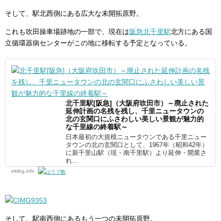
そして、駅北西側にある広大な未開拓原野。
これも吹田操車場跡地の一部で、現在は
阪急北千里駅
北方にある国
立循環器病センターがこの地に移転する予定となっている。
北千里駅[阪急]（大阪府吹田市）～廃止された
延伸計画の名残を残し、千里ニュータウンの
北の玄関口にふさわしい美しい景観が魅力的
な千里線の終着駅～
日本最初の大規模ニュータウンである千里ニュー
タウンの北の玄関口として、1967年（昭和42年）
に新千里山駅（現・南千里駅）より延伸・開業さ
れ...
ekilog.info
そして、駅南西側にあるもう一つの未開拓原野。