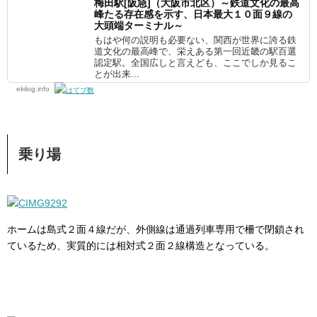
梅田駅[阪急]（大阪市北区）～鉄道文化の最高
峰たる存在感を示す、日本最大１０面９線の
大頭端ターミナル～
もはや何の説明も必要ない、関西が世界に誇る鉄
道文化の最高峰で、栄えある第一回近畿の駅百選
認定駅。全国広しと言えども、ここでしか見るこ
とが出来...
ekilog.info
乗り場
ホームは島式２面４線だが、外側線は通過列車専用で柵で閉鎖され
ているため、実質的には相対式２面２線構造となっている。