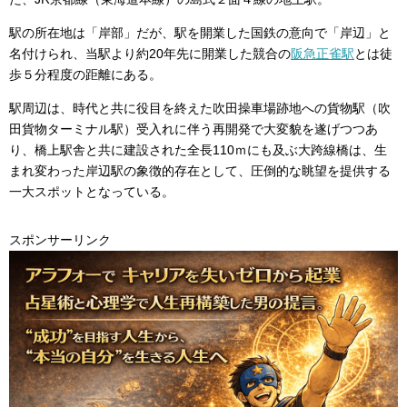
駅の所在地は「岸部」だが、駅を開業した国鉄の意向で「岸辺」と
名付けられ、当駅より約20年先に開業した競合の
阪急正雀駅
とは徒
歩５分程度の距離にある。
駅周辺は、時代と共に役目を終えた吹田操車場跡地への貨物駅（吹
田貨物ターミナル駅）受入れに伴う再開発で大変貌を遂げつつあ
り、橋上駅舎と共に建設された全長110ｍにも及ぶ大跨線橋は、生
まれ変わった岸辺駅の象徴的存在として、圧倒的な眺望を提供する
一大スポットとなっている。
スポンサーリンク