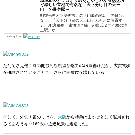
ぐ珍しい立地で有名な「天下分け目の天王
山」の最寄駅～
明智光秀と羽柴秀吉との「山崎の戦い」の舞台と
なった「天下分け目の天王山」ふもとに位置す
る、JR京都線（東海道本線）の島式２面４線の地
上駅。ホ...
ekilog.info
ただでさえ複々線の開放的な眺望が魅力のJR京都線だが、大貨物駅
が併設されていることで、さらに開放度が増している。
そして、外側１番のりばを、
大阪
から特急はまかぜとして運用され
るであろうキハ189系の通過風景に遭遇した。