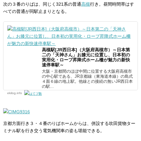
次の３番のりばは、同じく321系の普通
高槻
行き。昼間時間帯はす
べての普通が同駅止まりとなる。
高槻駅[JR西日本]（大阪府高槻市）～日本第
二の「天神さん」お膝元に位置し、日本初の
実用化・ロープ昇降式ホーム柵が魅力の新快
速停車駅～
大阪・京都間のほぼ中間に位置する大阪府高槻市
の中心駅である、JR京都線（東海道本線）の島式
４面６線の地上駅。他線との接続の無いJR西日本
の駅...
ekilog.info
京都方面行き３・４番のりばホームからは、併設する吹田貨物ター
ミナル駅を行き交う電気機関車の姿も堪能できる。