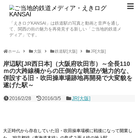
「えきログKANSAI」は鉄道駅の写真と動画と音声を通し
て、関西の街の魅力を再発見する新しい「ご当地的鉄道メ
ディア」です。
ホーム
大阪
鉄道駅[大阪]
JR[大阪]
岸辺駅[JR西日本]（大阪府吹田市）～全長110
ｍの大跨線橋からの圧倒的な眺望が魅力的な、
併設する旧・吹田操車場跡地再開発で大変貌を
遂げた駅～
2016/2/28
2016/3/5
JR[大阪]
大正時代から存在していた旧・吹田操車場横に戦後になって開業し
た、JR京都線（東海道本線）の島式２面４線の地上駅。