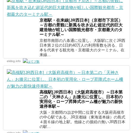
京都駅・在来線[JR西日本]（京都市下京区）
～古都の景観に新風を吹き込む超近代的巨大
建造物が眩しい国際観光都市・京都最大のタ
ーミナル駅～
京都市南部の八条通に位置し、大阪駅に次ぐJR西
日本第２位の1日約40万人の利用客数を誇る、日
本を代表する観光地・京都最大のターミナル。在
来線...
ekilog.info
高槻駅[JR西日本]（大阪府高槻市）～日本第
二の「天神さん」お膝元に位置し、日本初の
実用化・ロープ昇降式ホーム柵が魅力の新快
速停車駅～
大阪・京都間のほぼ中間に位置する大阪府高槻市
の中心駅である、JR京都線（東海道本線）の島式
４面６線の地上駅。他線との接続の無いJR西日本
の駅...
ekilog.info