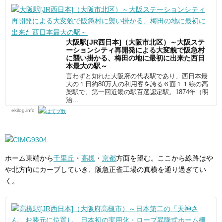
大阪駅[JR西日本]（大阪市北区）～大阪ステ
ーションシティ再開発による大変貌で阪急村
に襲い掛かる、梅田の地に最初に出来た西日
本最大の駅～
言わずと知れた大阪府の代表駅であり、西日本最
大の１日約80万人の利用客を誇る６面１１線の高
架駅で、第一回近畿の駅百選認定駅。1874年（明
治...
ekilog.info
ホーム東端から
千里丘
・
高槻
・
京都
方面を望む。ここから線路はや
や北方向にカーブしていき、阪急正雀工場の真横を通り過ぎてい
く。