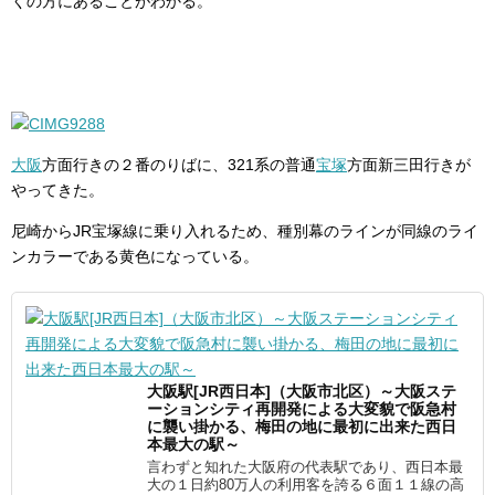
くの方にあることがわかる。
大阪
方面行きの２番のりばに、321系の普通
宝塚
方面新三田行きが
やってきた。
尼崎からJR宝塚線に乗り入れるため、種別幕のラインが同線のライ
ンカラーである黄色になっている。
大阪駅[JR西日本]（大阪市北区）～大阪ステ
ーションシティ再開発による大変貌で阪急村
に襲い掛かる、梅田の地に最初に出来た西日
本最大の駅～
言わずと知れた大阪府の代表駅であり、西日本最
大の１日約80万人の利用客を誇る６面１１線の高