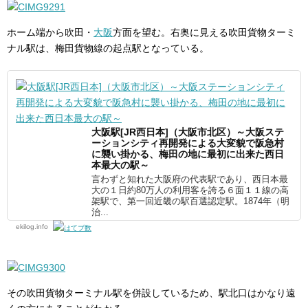
ホーム端から吹田・
大阪
方面を望む。右奥に見える吹田貨物ターミ
ナル駅は、梅田貨物線の起点駅となっている。
大阪駅[JR西日本]（大阪市北区）～大阪ステ
ーションシティ再開発による大変貌で阪急村
に襲い掛かる、梅田の地に最初に出来た西日
本最大の駅～
言わずと知れた大阪府の代表駅であり、西日本最
大の１日約80万人の利用客を誇る６面１１線の高
架駅で、第一回近畿の駅百選認定駅。1874年（明
治...
ekilog.info
その吹田貨物ターミナル駅を併設しているため、駅北口はかなり遠