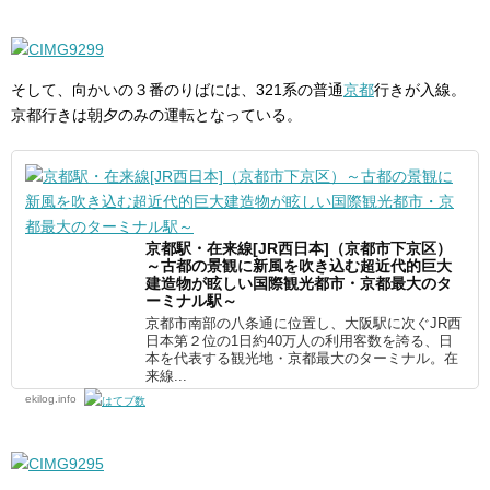
そして、向かいの３番のりばには、321系の普通
京都
行きが入線。
京都行きは朝夕のみの運転となっている。
京都駅・在来線[JR西日本]（京都市下京区）
～古都の景観に新風を吹き込む超近代的巨大
建造物が眩しい国際観光都市・京都最大のタ
ーミナル駅～
京都市南部の八条通に位置し、大阪駅に次ぐJR西
日本第２位の1日約40万人の利用客数を誇る、日
本を代表する観光地・京都最大のターミナル。在
来線...
ekilog.info