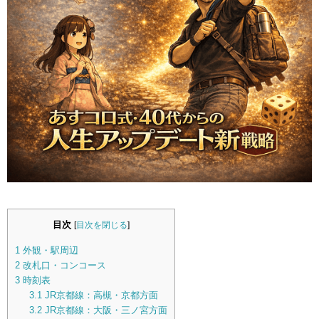
目次
[
目次を閉じる
]
1
外観・駅周辺
2
改札口・コンコース
3
時刻表
3.1
JR京都線：高槻・京都方面
3.2
JR京都線：大阪・三ノ宮方面