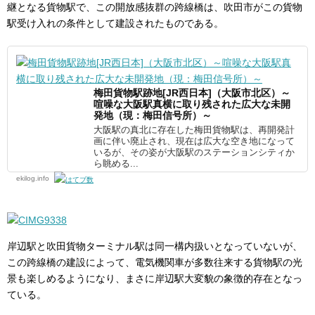
継となる貨物駅で、この開放感抜群の跨線橋は、吹田市がこの貨物
駅受け入れの条件として建設されたものである。
梅田貨物駅跡地[JR西日本]（大阪市北区）～
喧噪な大阪駅真横に取り残された広大な未開
発地（現：梅田信号所）～
大阪駅の真北に存在した梅田貨物駅は、再開発計
画に伴い廃止され、現在は広大な空き地になって
いるが、その姿が大阪駅のステーションシティか
ら眺める...
ekilog.info
岸辺駅と吹田貨物ターミナル駅は同一構内扱いとなっていないが、
この跨線橋の建設によって、電気機関車が多数往来する貨物駅の光
景も楽しめるようになり、まさに岸辺駅大変貌の象徴的存在となっ
ている。