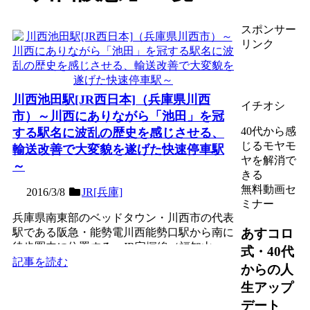
スポンサー
リンク
川西池田駅[JR西日本]（兵庫県川西
イチオシ
市）～川西にありながら「池田」を冠
40代から感
する駅名に波乱の歴史を感じさせる、
じるモヤモ
輸送改善で大変貌を遂げた快速停車駅
ヤを解消で
～
きる
無料動画セ
2016/3/8
JR[兵庫]
ミナー
兵庫県南東部のベッドタウン・川西市の代表
あすコロ
駅である阪急・能勢電川西能勢口駅から南に
徒歩圏内に位置する、JR宝塚線（福知山
式・40代
線）の２面４線の地上駅...
記事を読む
からの人
生アップ
デート