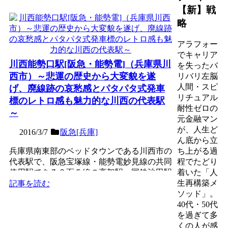
【新】戦
略
アラフォー
でキャリア
川西能勢口駅[阪急・能勢電]（兵庫県川
を失ったバ
西市）～悲運の歴史から大変貌を遂
リバリ左脳
人間・スピ
げ、廃線跡の哀愁感とパタパタ式発車
リチュアル
標のレトロ感も魅力的な川西の代表駅
耐性ゼロの
～
元金融マン
が、人生ど
2016/3/7
阪急[兵庫]
ん底から立
兵庫県南東部のベッドタウンである川西市の
ち上がる過
代表駅で、阪急宝塚線・能勢電妙見線の共同
程でたどり
使用駅である３面５線の高架駅。国鉄池田駅
着いた「人
（現・JR川西池田駅...
生再構築メ
記事を読む
ソッド」。
40代・50代
を過ぎて多
くの人が感