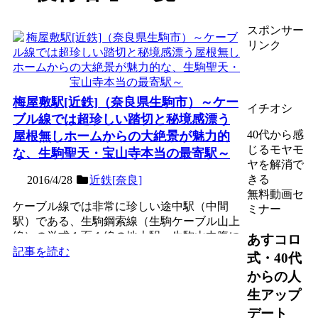
スポンサー
リンク
梅屋敷駅[近鉄]（奈良県生駒市）～ケー
イチオシ
ブル線では超珍しい踏切と秘境感漂う
40代から感
屋根無しホームからの大絶景が魅力的
じるモヤモ
な、生駒聖天・宝山寺本当の最寄駅～
ヤを解消で
きる
2016/4/28
近鉄[奈良]
無料動画セ
ケーブル線では非常に珍しい途中駅（中間
ミナー
駅）である、生駒鋼索線（生駒ケーブル山上
線）の単式１面１線の地上駅。生駒山中腹に
あすコロ
ある現世利益が叶う寺と...
記事を読む
式・40代
からの人
生アップ
デート