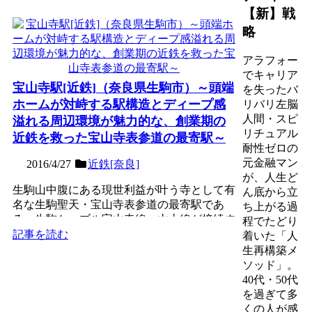
【新】戦
略
アラフォー
でキャリア
宝山寺駅[近鉄]（奈良県生駒市）～頭端
を失ったバ
ホームが対峙する駅構造とディープ感
リバリ左脳
人間・スピ
溢れる周辺環境が魅力的な、創業期の
リチュアル
近鉄を救った宝山寺表参道の最寄駅～
耐性ゼロの
元金融マン
2016/4/27
近鉄[奈良]
が、人生ど
生駒山中腹にある現世利益が叶う寺として有
ん底から立
名な生駒聖天・宝山寺表参道の最寄駅であ
ち上がる過
る、生駒ケーブル宝山寺線・山上線が接続す
程でたどり
る５面３線の地上駅。大...
記事を読む
着いた「人
生再構築メ
ソッド」。
40代・50代
を過ぎて多
くの人が感