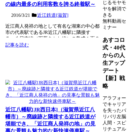
じるモヤモ
の線内最多の利用客数を誇る終着駅～
ヤを解消で
きる
2016/3/21
近江鉄道[滋賀]
無料動画セ
近江商人発祥の地として有名な湖東の中心都
ミナー
市の代表駅であるJR近江八幡駅に隣接す
る、八日市線（万葉あかね線）の島式１面２
あすコロ
線の地上駅。近江鉄道最...
記事を読む
式・40代
からの人
生アップ
デート
【新】戦
略
アラフォー
でキャリア
近江八幡駅[JR西日本]（滋賀県近江八
を失ったバ
幡市）～廃線跡と隣接する近江鉄道が
リバリ左脳
人間・スピ
堪能でき、「近江商人発祥の地」の見
リチュアル
事な景観も魅力的な新快速停車駅～