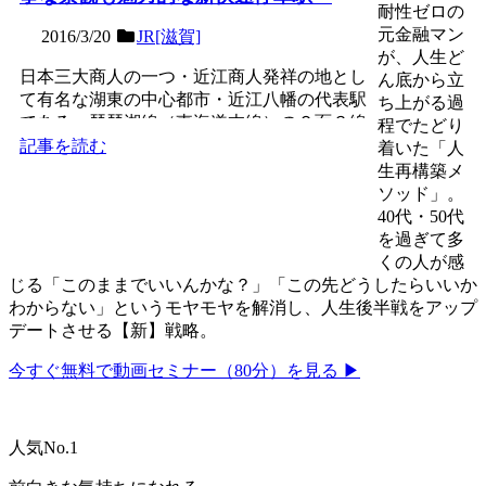
耐性ゼロの
元金融マン
2016/3/20
JR[滋賀]
が、人生ど
日本三大商人の一つ・近江商人発祥の地とし
ん底から立
て有名な湖東の中心都市・近江八幡の代表駅
ち上がる過
である、琵琶湖線（東海道本線）の２面３線
程でたどり
の地上駅。草津以東の...
記事を読む
着いた「人
生再構築メ
ソッド」。
40代・50代
を過ぎて多
くの人が感
じる「このままでいいんかな？」「この先どうしたらいいか
わからない」というモヤモヤを解消し、人生後半戦をアップ
デートさせる【新】戦略。
今すぐ無料で動画セミナー（80分）を見る ▶
人気No.1