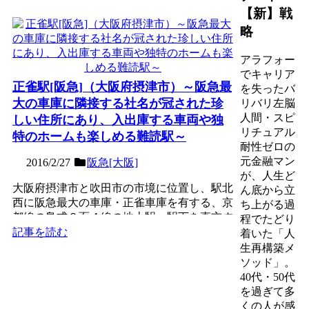
【新】戦
略
アラフォー
でキャリア
正雀駅[阪急]（大阪府摂津市）～阪急最
を失ったバ
大の車庫に隣接する社名が冠された珍
リバリ左脳
人間・スピ
しい住所にあり、入出庫する車両や独
リチュアル
特のホームも楽しめる難読駅～
耐性ゼロの
元金融マン
2016/2/27
阪急[大阪]
が、人生ど
大阪府摂津市と吹田市の市境に位置し、駅北
ん底から立
西に阪急最大の車庫・正雀車庫を有する、京
ち上がる過
都線の島式２面４線の地上駅。駅下を直交す
程でたどり
る正雀川に因んで名づ...
記事を読む
着いた「人
生再構築メ
ソッド」。
40代・50代
を過ぎて多
くの人が感