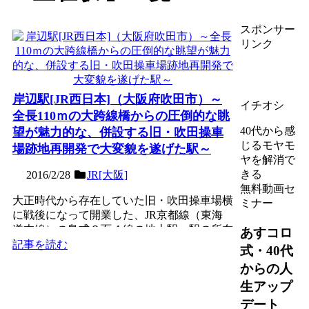
スポンサー
リンク
岸辺駅[JR西日本]（大阪府吹田市）～
イチオシ
全長110ｍの大跨線橋からの圧倒的な眺
40代から感
望が魅力的な、併設する旧・吹田操車
じるモヤモ
場跡地再開発で大変貌を遂げた駅～
ヤを解消で
きる
2016/2/28
JR[大阪]
無料動画セ
大正時代から存在していた旧・吹田操車場横
ミナー
に戦後になって開業した、JR京都線（東海
道本線）の島式２面４線の地上駅。駅の所在
あすコロ
地は「岸部」だが、駅...
記事を読む
式・40代
からの人
生アップ
デート