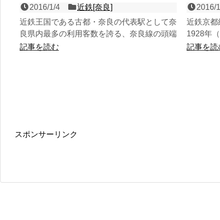
2016/1/4
近鉄[奈良]
2016/1
近鉄王国である古都・奈良の代表駅として奈
近鉄京都
良県内最多の利用客数を誇る、奈良線の頭端
1928
式４面４線の奈良県内唯一の地下駅。1914
面２線の
記事を読む
記事を読
年（大正3年）に、...
らの近鉄特
スポンサーリンク