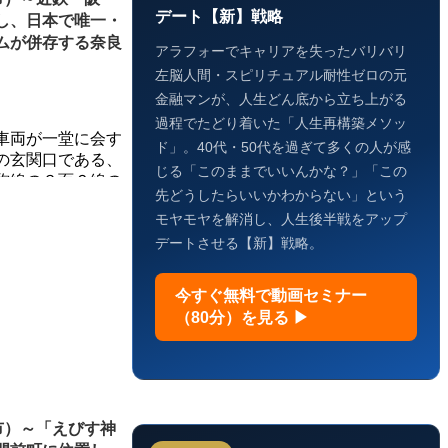
デート【新】戦略
し、日本で唯一・
ムが併存する奈良
アラフォーでキャリアを失ったバリバリ
左脳人間・スピリチュアル耐性ゼロの元
金融マンが、人生どん底から立ち上がる
過程でたどり着いた「人生再構築メソッ
車両が一堂に会す
ド」。40代・50代を過ぎて多くの人が感
の玄関口である、
じる「このままでいいんかな？」「この
駒線の３面６線の
先どうしたらいいかわからない」という
モヤモヤを解消し、人生後半戦をアップ
デートさせる【新】戦略。
今すぐ無料で動画セミナー
（80分）を見る ▶
市）～「えびす神