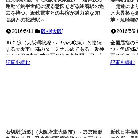
運動で約半世紀に渡る意図せざる終着駅の過
ー開通によ
去を持つ、近鉄電車との共演が魅力的なJR
と大昇格を
２線との接続駅～
地・魚崎郷
2016/5/11
阪神[大阪]
2016/5/9
JR２線（大阪環状線・JRゆめ咲線）と接続
全国屈指の
する大阪市西部のターミナル駅である、阪神
つ・魚崎郷
なんば線の相対式２面２線の高架駅。旧・伝
面２線の地
法線の延伸により開...
する非常に歴
記事を読む
記事を読む
石切駅[近鉄]（大阪府東大阪市）～ほぼ原形
近鉄日本橋駅