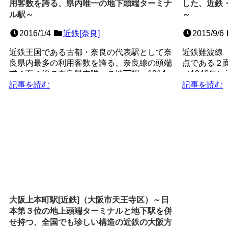
用客数を誇る、県内唯一の地下頭端ターミナ
した、近鉄
ル駅～
～
2016/1/4
近鉄[奈良]
2015/9/6
近鉄王国である古都・奈良の代表駅として奈
近鉄難波線
良県内最多の利用客数を誇る、奈良線の頭端
点である２
式４面４線の奈良県内唯一の地下駅。1914
（1946年
年（大正3年）に、...
めの路線とし
記事を読む
記事を読む
大阪上本町駅[近鉄]（大阪市天王寺区）～日
本第３位の地上頭端ターミナルと地下駅を併
せ持つ、全国でも珍しい構造の近鉄の大阪方