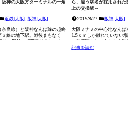
・阪神の大阪方ターミナルの一角
ら、違う駅名が採用された
上の交換駅～
近鉄[大阪]
,
阪神[大阪]
2015/8/27
阪神[大阪]
（奈良線）と阪神なんば線の起終
大阪ミナミの中心地なんば
面３線の地下駅。戦後まもなく
1.5ｋｍしか離れていない
）近鉄と阪神の相互乗り入れのた
の秘境駅として有名な南海
て計画さ...
じ場所に2009年...
記事を読む