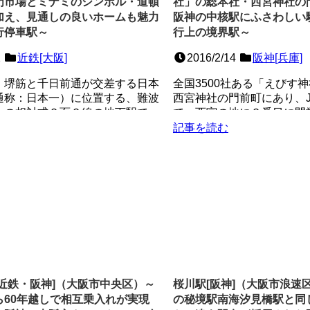
門市場とミナミのシンボル・道頓
社」の総本社・西宮神社の
加え、見通しの良いホームも魅力
阪神の中核駅にふさわしい
行停車駅～
行上の境界駅～
2
近鉄[大阪]
2016/2/14
阪神[兵庫]
・堺筋と千日前通が交差する日本
全国3500社ある「えびす
通称：日本一）に位置する、難波
西宮神社の門前町にあり、
）の相対式２面２線の地下駅で、
で、西宮の地に２番目に開
筋線と千...
２面４線の高架駅。...
記事を読む
近鉄・阪神]（大阪市中央区）～
桜川駅[阪神]（大阪市浪速
ら60年越しで相互乗入れが実現
の秘境駅南海汐見橋駅と同