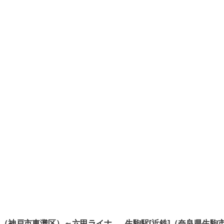
]（神戸市東灘区）～六甲ライナ
生駒駅[近鉄]（奈良県生駒