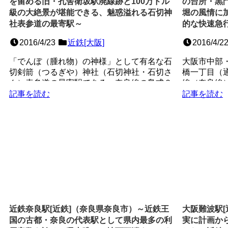
を留める旧・孔舎衛坂駅廃線跡と100万ドル
の台所・黒
級の大絶景が堪能できる、魅惑溢れる石切神
堀の風情に
社表参道の最寄駅～
的な快速急
2016/4/23
近鉄[大阪]
2016/4/2
「でんぼ（腫れ物）の神様」として有名な石
大阪市中部
切剣箭（つるぎや）神社（石切神社・石切さ
橋一丁目（
ん）表参道の最寄駅である、奈良線の島式２
線（奈良線
面４線の地上駅。駅西...
大阪地下鉄堺
記事を読む
記事を読む
近鉄奈良駅[近鉄]（奈良県奈良市）～近鉄王
大阪難波駅[
国の古都・奈良の代表駅として県内最多の利
実に計画か