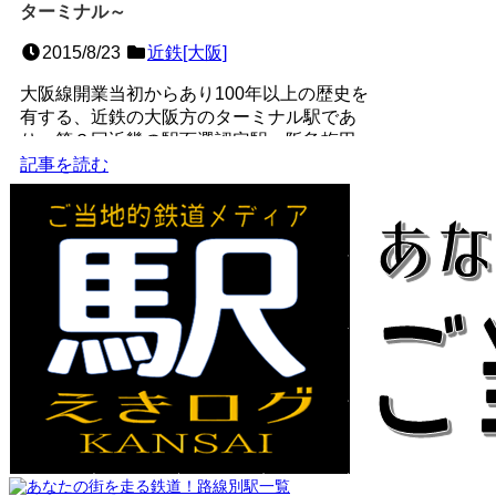
ターミナル～
2015/8/23
近鉄[大阪]
大阪線開業当初からあり100年以上の歴史を
有する、近鉄の大阪方のターミナル駅であ
り、第３回近畿の駅百選認定駅。阪急梅田
駅・南海なんば駅に次ぐ...
記事を読む