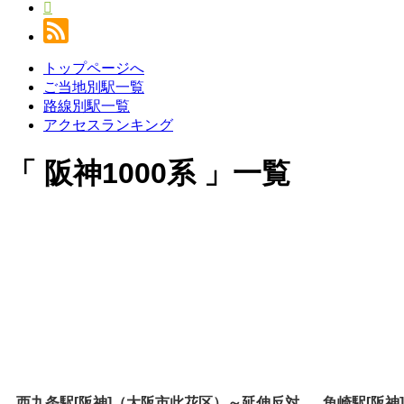
トップページへ
ご当地別駅一覧
路線別駅一覧
アクセスランキング
阪神1000系
一覧
西九条駅[阪神]（大阪市此花区）～延伸反対
魚崎駅[阪神