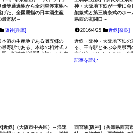
り優等通過駅から全列車停車駅へ
神・大阪地下鉄が一堂に会
遂げた、全国屈指の日本酒生産
架線式と第三軌条式のホー
の最寄駅～
県西の玄関口～
阪神[兵庫]
2016/4/25
近鉄[奈良]
日本酒の生産地である灘五郷の一
近鉄・阪神・大阪地下鉄の
の最寄駅である、本線の相対式２
る、王寺駅と並ぶ奈良県西
上駅。阪神本線開通当初から存在
奈良線・けいはんな線・生
史ある駅...
地上駅。県内５番目の...
記事を読む
[近鉄]（大阪市中央区）～浪速
西宮駅[阪神]（兵庫県西宮