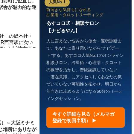
門前町に位置し、
人気No.1
駅舎が魅力的な運
前向きな気持ちになれる
占星術・タロットリーディング
あすコロ式・相談サロン
【ナビるやん】
神社」の総本社・
人に言えない悩みから使命・運勢診断ま
JR西宮駅に次い
で、あなたに寄り添いながら“ナビゲー
業した阪神本線の
ト”する、あすコロ人気No.1のオンライン
相談サロン。占星術・心理学・タロット
の叡智を活かし、普段認識していない
「潜在意識」にアクセスしてあなたの気
づいていない可能性を拓かせ、明日から
前向きに歩めるようになる60分のリーデ
ィングセッション。
今すぐ詳細を見る（メルマガ
登録で初回半額） ▶
区）～大阪ミナミ
じ場所にありなが