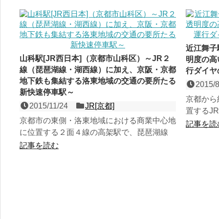
近江舞子
山科駅[JR西日本]（京都市山科区）～JR２
明度の高
線（琵琶湖線・湖西線）に加え、京阪・京都
行ダイヤ
地下鉄も集結する洛東地域の交通の要所たる
2015/8
新快速停車駅～
京都から
2015/11/24
JR[京都]
置するJ
京都市の東側・洛東地域における商業中心地
直東側を
記事を読
に位置する２面４線の高架駅で、琵琶湖線
明度の高い
（東海道本線）と湖西線の接続点でもある新
記事を読む
快速停車駅。大正時代に...