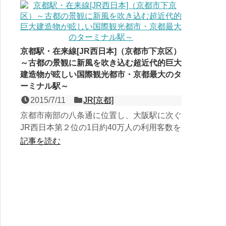
京都駅・在来線[JR西日本]（京都市下京区）
～古都の景観に新風を吹き込む超近代的巨大
建造物が眩しい国際観光都市・京都最大のタ
ーミナル駅～
2015/7/11
JR[京都]
京都市南部の八条通に位置し、大阪駅に次ぐ
JR西日本第２位の1日約40万人の利用客数を
誇る、日本を代表する観光地・京都最大のタ
記事を読む
ーミナル。在来線...