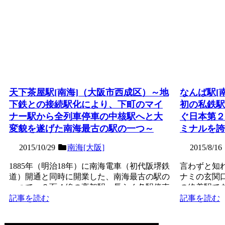
天下茶屋駅[南海]（大阪市西成区）～地
なんば駅[
下鉄との接続駅化により、下町のマイ
初の私鉄駅
ナー駅から全列車停車の中核駅へと大
ぐ日本第２
変貌を遂げた南海最古の駅の一つ～
ミナルを誇
2015/10/29
南海[大阪]
2015/8/16
1885年（明治18年）に南海電車（初代阪堺鉄
言わずと知
道）開通と同時に開業した、南海最古の駅の
ナミの玄関
一つで、３面４線の高架駅。長らく各駅停車
の終着駅で
のみが止まる下...
線の高架駅。
記事を読む
記事を読む