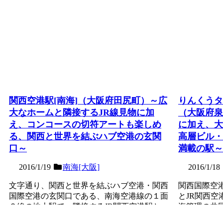
関西空港駅[南海]（大阪府田尻町）～広
りんくうタ
大なホームと隣接するJR線見物に加
（大阪府泉
え、コンコースの切符アートも楽しめ
に加え、大
る、関西と世界を結ぶハブ空港の玄関
高層ビル・
口～
満載の駅～
2016/1/19
南海[大阪]
2016/1/18
文字通り、関西と世界を結ぶハブ空港・関西
関西国際空
国際空港の玄関口である、南海空港線の１面
とJR関西
２線の地上駅で、隣接するJR関西空港駅と
海管理の共
共に第１回近畿の駅百...
タウンは、関
記事を読む
記事を読む