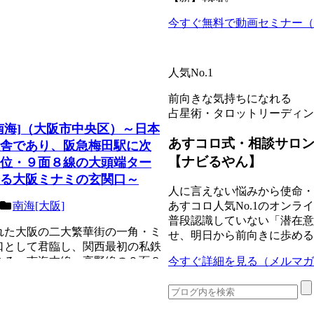
今すぐ無料で動画セミナー（8
人気No.1
前向きな気持ちになれる
占星術・タロットリーディン
南海]（大阪市中央区）～日本
あすコロ式・相談サロ
舎であり、阪急梅田駅に次
【ナビるやん】
位・９面８線の大頭端ター
る大阪ミナミの玄関口～
人に言えない悩みから使命・
あすコロ人気No.1のオン
南海[大阪]
普段認識していない「潜在意
れた大阪の二大繁華街の一角・ミ
せ、明日から前向きに歩める
口として君臨し、関西最初の私鉄
今すぐ詳細を見る（メルマガ
ある、南海本線・高野線の９面８
コリント...