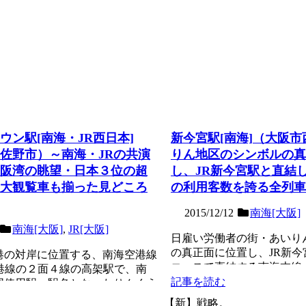
ウン駅[南海・JR西日本]
新今宮駅[南海]（大阪
佐野市）～南海・JRの共演
りん地区のシンボルの真
阪湾の眺望・日本３位の超
し、JR新今宮駅と直結
大観覧車も揃った見どころ
の利用客数を誇る全列車
2015/12/12
南海[大阪]
南海[大阪]
,
JR[大阪]
日雇い労働者の街・あいり
の真正面に位置し、JR新
港の対岸に位置する、南海空港線
コースで直結する南海本線
空港線の２面４線の高架駅で、南
線の高架駅。明治時代...
記事を読む
同使用駅。駅名となったりんくう
空開港直...
【新】戦略。