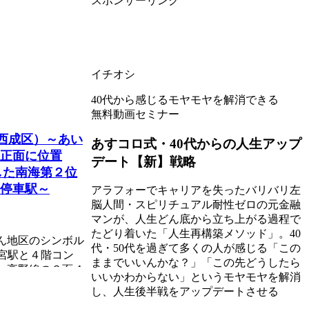
スポンサーリンク
イチオシ
40代から感じるモヤモヤを解消できる
無料動画セミナー
市西成区）～あい
あすコロ式・40代からの人生アップ
正面に位置
デート【新】戦略
した南海第２位
停車駅～
アラフォーでキャリアを失ったバリバリ左
脳人間・スピリチュアル耐性ゼロの元金融
マンが、人生どん底から立ち上がる過程で
たどり着いた「人生再構築メソッド」。40
ん地区のシンボル
代・50代を過ぎて多くの人が感じる「この
今宮駅と４階コン
ままでいいんかな？」「この先どうしたら
・高野線の３面４
いいかわからない」というモヤモヤを解消
し、人生後半戦をアップデートさせる