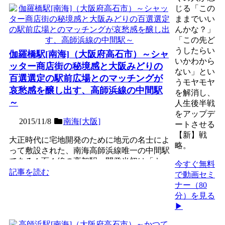
じる「この
ままでいい
んかな？」
「この先ど
うしたらい
伽羅橋駅[南海]（大阪府高石市）～シャ
いかわから
ッター商店街の秘境感と大阪みどりの
ない」とい
百選選定の駅前広場とのマッチングが
うモヤモヤ
哀愁感を醸し出す、高師浜線の中間駅
を解消し、
～
人生後半戦
をアップデ
2015/11/8
南海[大阪]
ートさせる
【新】戦
大正時代に宅地開発のために地元の名士によ
略。
って敷設された、南海高師浜線唯一の中間駅
である１面１線の高架駅。開発当初は「キャ
今すぐ無料
ラバシ園」と呼ばれる...
記事を読む
で動画セミ
ナー（80
分）を見る
▶