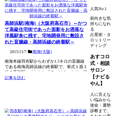
人気No.1
前向きな気
高師浜駅[南海]（大阪府高石市）～かつ
持ちになれ
て高級住宅街であった面影をお洒落な
る
占星術・タ
洋風駅舎に残す、宅地開発用に敷設さ
ロットリー
れた盲腸線・高師浜線の終着駅～
ディング
2015/11/7
南海[大阪]
あすコロ
南海本線羽衣駅からわずか1.5キロの盲腸線
式・相談
である南海高師浜線の終着駅で、単式１面１
サロン
線の高架駅。「たかし『の』はま」とは、読
【ナビる
めない可能性が高い...
記事を読む
やん】
人に言えな
い悩みから
使命・運勢
診断まで、