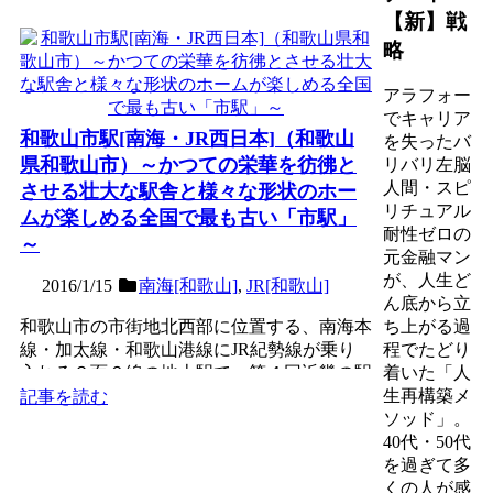
【新】戦
略
アラフォー
でキャリア
和歌山市駅[南海・JR西日本]（和歌山
を失ったバ
県和歌山市）～かつての栄華を彷彿と
リバリ左脳
人間・スピ
させる壮大な駅舎と様々な形状のホー
リチュアル
ムが楽しめる全国で最も古い「市駅」
耐性ゼロの
～
元金融マン
が、人生ど
2016/1/15
南海[和歌山]
,
JR[和歌山]
ん底から立
和歌山市の市街地北西部に位置する、南海本
ち上がる過
線・加太線・和歌山港線にJR紀勢線が乗り
程でたどり
入れる３面６線の地上駅で、第４回近畿の駅
着いた「人
百選認定駅。和歌山市...
生再構築メ
記事を読む
ソッド」。
40代・50代
を過ぎて多
くの人が感