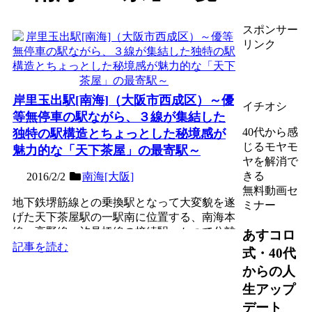
スポンサー
リンク
岸里玉出駅[南海]（大阪市西成区）～優
イチオシ
等無停車の駅ながら、３線が集結した
40代から感
独特の駅構造とちょっとした秘境感が
じるモヤモ
魅力的な「天下茶屋」の最寄駅～
ヤを解消で
きる
2016/2/2
南海[大阪]
無料動画セ
地下鉄堺筋線との乗換駅となって大変貌を遂
ミナー
げた天下茶屋駅の一駅南に位置する、南海本
線・高野線・汐見橋線の接続駅。かつて分離
あすコロ
して存在していた岸ノ...
記事を読む
式・40代
からの人
生アップ
デート