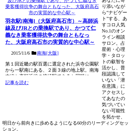
あなたに寄
り添いなが
ら“ナビゲー
ト”する、あ
羽衣駅[南海]（大阪府高石市）～高師浜
すコロ人気
線及びJRとの乗換駅であり、かつて仁
No.1のオン
義なき乗客獲得抗争の舞台ともなっ
ライン相談
た、大阪府高石市の実質的な中心駅～
サロン。占
星術・心理
2015/11/6
南海[大阪]
学・タロッ
トの叡智を
第１回近畿の駅百選に選定された浜寺公園駅
活かし、普
から一駅南にある、２面３線の地上駅。南海
段認識して
本線と高師浜線の接続駅であると同時に、
いない「潜
JR羽衣線（阪和支線・...
記事を読む
在意識」に
アクセスし
てあなたの
気づいてい
ない可能性
を拓かせ、
明日から前向きに歩めるようになる60分のリーディングセッ
ション。