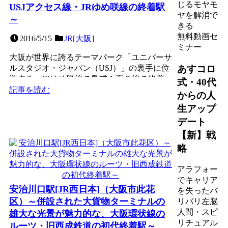
じるモヤモ
USJアクセス線・JRゆめ咲線の終着駅
ヤを解消で
～
きる
無料動画セ
2016/5/15
JR[大阪]
ミナー
大阪が世界に誇るテーマパーク「ユニバーサ
あすコロ
ルスタジオ・ジャパン（USJ）」の裏手に位
置する、JRゆめ咲線の島式１面２線の終着
式・40代
駅。明治時代に「天...
記事を読む
からの人
生アップ
デート
【新】戦
略
アラフォー
でキャリア
安治川口駅[JR西日本]（大阪市此花
を失ったバ
区）～併設された大貨物ターミナルの
リバリ左脳
人間・スピ
雄大な光景が魅力的な、大阪環状線の
リチュアル
ルーツ・旧西成鉄道の初代終着駅～