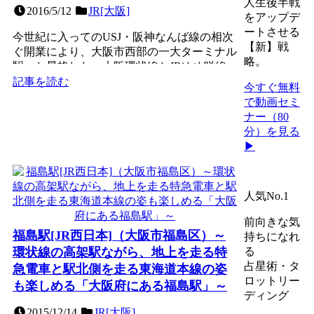
人生後半戦
2016/5/12
JR[大阪]
をアップデ
ートさせる
今世紀に入ってのUSJ・阪神なんば線の相次
【新】戦
ぐ開業により、大阪市西部の一大ターミナル
略。
駅へと昇格した、大阪環状線とJRゆめ咲線
（桜島線）の島式２...
記事を読む
今すぐ無料
で動画セミ
ナー（80
分）を見る
▶
人気No.1
前向きな気
福島駅[JR西日本]（大阪市福島区）～
持ちになれ
環状線の高架駅ながら、地上を走る特
る
占星術・タ
急電車と駅北側を走る東海道本線の姿
ロットリー
も楽しめる「大阪府にある福島駅」～
ディング
2015/12/14
JR[大阪]