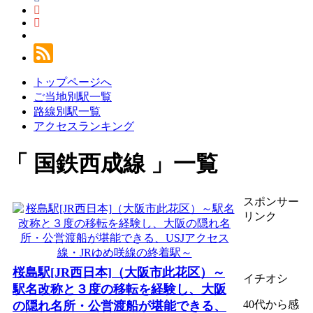
トップページへ
ご当地別駅一覧
路線別駅一覧
アクセスランキング
国鉄西成線
一覧
スポンサー
リンク
桜島駅[JR西日本]（大阪市此花区）～
イチオシ
駅名改称と３度の移転を経験し、大阪
40代から感
の隠れ名所・公営渡船が堪能できる、