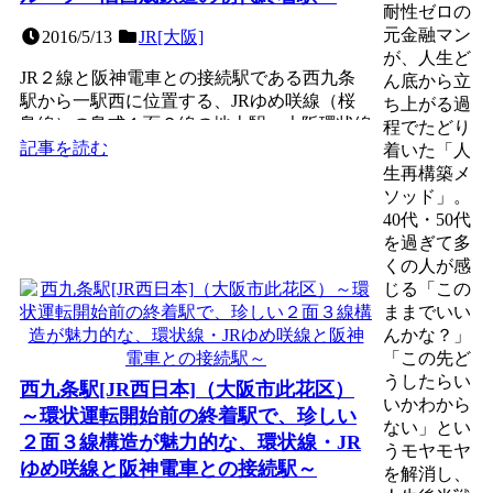
耐性ゼロの
元金融マン
2016/5/13
JR[大阪]
が、人生ど
JR２線と阪神電車との接続駅である西九条
ん底から立
駅から一駅西に位置する、JRゆめ咲線（桜
ち上がる過
島線）の島式１面２線の地上駅。大阪環状線
程でたどり
のルーツ一つである旧...
記事を読む
着いた「人
生再構築メ
ソッド」。
40代・50代
を過ぎて多
くの人が感
じる「この
ままでいい
んかな？」
「この先ど
うしたらい
西九条駅[JR西日本]（大阪市此花区）
いかわから
～環状運転開始前の終着駅で、珍しい
ない」とい
２面３線構造が魅力的な、環状線・JR
うモヤモヤ
ゆめ咲線と阪神電車との接続駅～
を解消し、