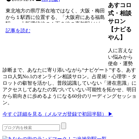
あすコロ
東北地方の県庁所在地ではなく、大阪・梅田
式・相談
から１駅西に位置する、「大阪府にある福島
サロン
駅」。大阪環状線の１面２線の高架駅だが、
【ナビる
駅の真北の地上を梅田...
記事を読む
やん】
人に言えな
い悩みから
使命・運勢
診断まで、あなたに寄り添いながら“ナビゲート”する、あす
コロ人気No.1のオンライン相談サロン。占星術・心理学・タ
ロットの叡智を活かし、普段認識していない「潜在意識」に
アクセスしてあなたの気づいていない可能性を拓かせ、明日
から前向きに歩めるようになる60分のリーディングセッショ
ン。
今すぐ詳細を見る（メルマガ登録で初回半額） ▶