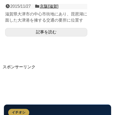
2015/11/27
京阪[滋賀]
滋賀県大津市の中心市街地にあり、琵琶湖に
面した大津港を擁する交通の要所に位置す
る、京津線・石山坂本線の島式１面２線の地
記事を読む
上駅で、第３回近畿の駅...
スポンサーリンク
イチオシ