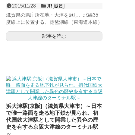
2015/11/28
JR[滋賀]
滋賀県の県庁所在地・大津を冠し、北緯35
度線上に位置する、琵琶湖線（東海道本線）
の島式２面４線の地上駅で新快速停車駅。開
記事を読む
業から１世紀経つが、...
浜大津駅[京阪]（滋賀県大津市）～日本
で唯一路面を走る地下鉄が見られ、初
代国鉄大津駅として開業した異色の歴
史を有する京阪大津線のターミナル駅
～