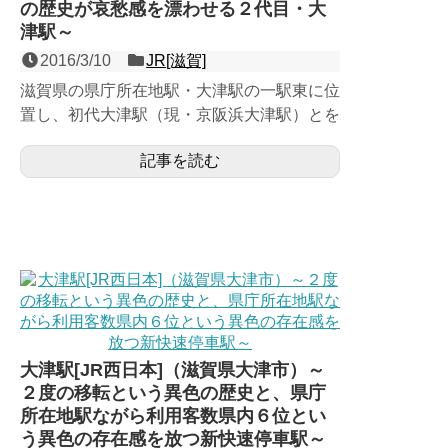
の歴史が哀愁感を漂わせる２代目・大
津駅～
2016/3/10
JR[滋賀]
滋賀県の県庁所在地駅・大津駅の一駅東に位
置し、初代大津駅（現・京阪浜大津駅）とを
結ぶ日本最初のスイッチバック駅として県内
記事を読む
最初に開業した、琵琶...
大津駅[JR西日本]（滋賀県大津市）～
２度の移転という異色の歴史と、県庁
所在地駅ながら利用客数県内６位とい
う異色の存在感を放つ新快速停車駅～