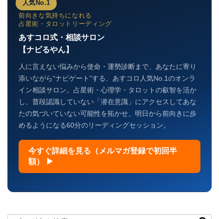
人気No.1
前向きな気持ちになれる
占星術・タロットリーディング
あすコロ式・相談サロン
【ナビるやん】
人に言えない悩みから使命・運勢診断まで、あなたに寄り
添いながら“ナビゲート”する、あすコロ人気No.1のオンラ
イン相談サロン。占星術・心理学・タロットの叡智を活か
し、普段認識していない「潜在意識」にアクセスしてあな
たの気づいていない可能性を拓かせ、明日から前向きに歩
めるようになる60分のリーディングセッション。
今すぐ詳細を見る（メルマガ登録で初回半
額） ▶