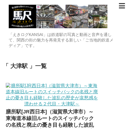
「えきログKANSAI」は鉄道駅の写真と動画と音声を通し
て、関西の街の魅力を再発見する新しい「ご当地的鉄道メ
ディア」です。
大津駅
一覧
膳所駅[JR西日本]（滋賀県大津市）～
東海道本線旧ルートのスイッチバック
の名残と廃止の憂き目も経験した波乱