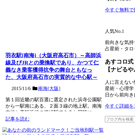
今すぐ無料で
人気No.1
前向きな気持
占星術・タロ
羽衣駅[南海]（大阪府高石市）～高師浜
あすコロ式
線及びJRとの乗換駅であり、かつて仁
【ナビるや
義なき乗客獲得抗争の舞台ともなっ
た、大阪府高石市の実質的な中心駅～
人に言えない
星術・心理学
2015/11/6
南海[大阪]
日から前向き
第１回近畿の駅百選に選定された浜寺公園駅
今すぐ詳細を
から一駅南にある、２面３線の地上駅。南海
本線と高師浜線の接続駅であると同時に、
JR羽衣線（阪和支線・...
記事を読む