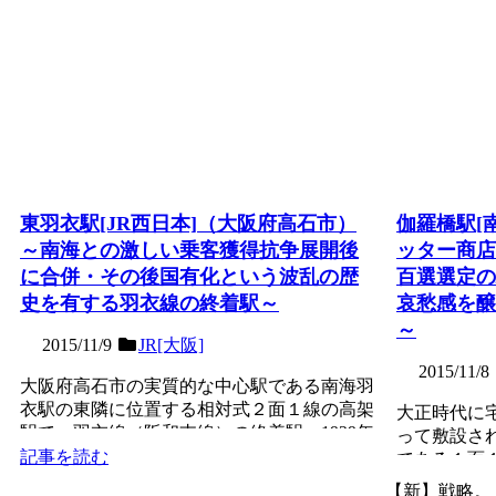
東羽衣駅[JR西日本]（大阪府高石市）
伽羅橋駅[
～南海との激しい乗客獲得抗争展開後
ッター商店
に合併・その後国有化という波乱の歴
百選選定の
史を有する羽衣線の終着駅～
哀愁感を醸
～
2015/11/9
JR[大阪]
2015/11/8
大阪府高石市の実質的な中心駅である南海羽
衣駅の東隣に位置する相対式２面１線の高架
大正時代に
駅で、羽衣線（阪和支線）の終着駅。1929年
って敷設さ
（昭和4年）に阪...
記事を読む
である１面
ラバシ園」と
記事を読む
【新】戦略。