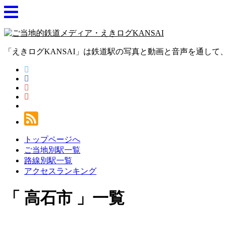
「えきログKANSAI」は鉄道駅の写真と動画と音声を通し
トップページへ
ご当地別駅一覧
路線別駅一覧
アクセスランキング
高石市
一覧