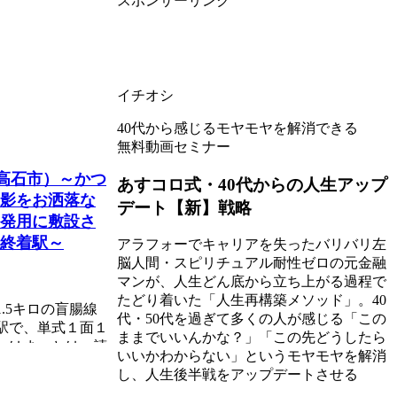
スポンサーリンク
イチオシ
40代から感じるモヤモヤを解消できる
無料動画セミナー
府高石市）～かつ
あすコロ式・40代からの人生アップ
影をお洒落な
デート【新】戦略
発用に敷設さ
終着駅～
アラフォーでキャリアを失ったバリバリ左
脳人間・スピリチュアル耐性ゼロの元金融
マンが、人生どん底から立ち上がる過程で
たどり着いた「人生再構築メソッド」。40
.5キロの盲腸線
代・50代を過ぎて多くの人が感じる「この
駅で、単式１面１
ままでいいんかな？」「この先どうしたら
』はま」とは、読
いいかわからない」というモヤモヤを解消
し、人生後半戦をアップデートさせる