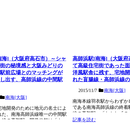
南海]（大阪府高石市）～シャ
高師浜駅[南海]（大阪
街の秘境感と大阪みどりの
て高級住宅街であった面
駅前広場とのマッチングが
洋風駅舎に残す、宅地開
し出す、高師浜線の中間駅
れた盲腸線・高師浜線の
2015/11/7
南海[大阪]
南海[大阪]
南海本線羽衣駅からわずか1
である南海高師浜線の終着
宅地開発のために地元の名士によ
線の高架駅。「たかし『の
れた、南海高師浜線唯一の中間駅
めない可能性が高い...
記事を読む
１線の高架駅。開発当初は「キャ
呼ばれる...