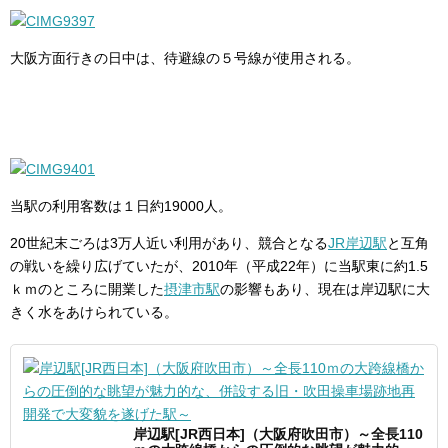
大阪方面行きの日中は、待避線の５号線が使用される。
当駅の利用客数は１日約19000人。
20世紀末ごろは3万人近い利用があり、競合となる
JR岸辺駅
と互角
の戦いを繰り広げていたが、2010年（平成22年）に当駅東に約1.5
ｋｍのところに開業した
摂津市駅
の影響もあり、現在は岸辺駅に大
きく水をあけられている。
岸辺駅[JR西日本]（大阪府吹田市）～全長110