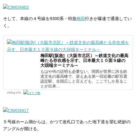
そして、本線の４号線を9300系・特急
梅田
行きが爆速で通過してい
く。
梅田駅[阪急]（大阪市北区）～鉄道文化の最高
峰たる存在感を示す、日本最大１０面９線の
大頭端ターミナル～
もはや何の説明も必要ない、関西が世界に誇る鉄
道文化の最高峰で、栄えある第一回近畿の駅百選
認定駅。全国広しと言えども、ここでしか見るこ
とが出来...
ekilog.info
５号線ホーム側からは、かつて改札口であった地下道を望む絶妙の
アングルが開ける。