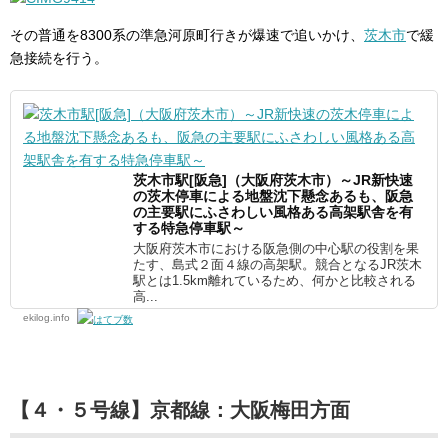
その普通を8300系の準急河原町行きが爆速で追いかけ、
茨木市
で緩
急接続を行う。
茨木市駅[阪急]（大阪府茨木市）～JR新快速
の茨木停車による地盤沈下懸念あるも、阪急
の主要駅にふさわしい風格ある高架駅舎を有
する特急停車駅～
大阪府茨木市における阪急側の中心駅の役割を果
たす、島式２面４線の高架駅。競合となるJR茨木
駅とは1.5km離れているため、何かと比較される
高...
ekilog.info
【４・５号線】京都線：大阪梅田方面