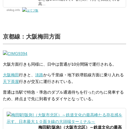
高...
ekilog.info
京都線：大阪梅田方面
大阪方面行きも同様に、日中は普通が10分間隔で運行される。
大阪梅田
行きと、
淡路
から千里線・地下鉄堺筋線方面に乗り入れる
天下茶屋
行きが交互に運行されている。
普通は当駅で特急・準急のダブル通過待ちを行ったのちに発車する
ため、終点まで先に到着するダイヤとなっている。
梅田駅[阪急]（大阪市北区）～鉄道文化の最高