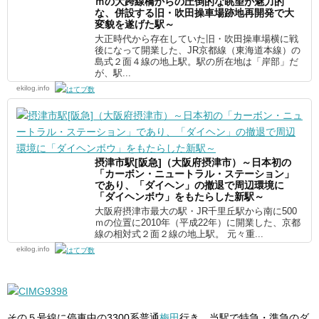
ｍの大跨線橋からの圧倒的な眺望が魅力的
な、併設する旧・吹田操車場跡地再開発で大
変貌を遂げた駅～
大正時代から存在していた旧・吹田操車場横に戦
後になって開業した、JR京都線（東海道本線）の
島式２面４線の地上駅。駅の所在地は「岸部」だ
が、駅...
ekilog.info
摂津市駅[阪急]（大阪府摂津市）～日本初の
「カーボン・ニュートラル・ステーション」
であり、「ダイヘン」の撤退で周辺環境に
「ダイヘンボウ」をもたらした新駅～
大阪府摂津市最大の駅・JR千里丘駅から南に500
ｍの位置に2010年（平成22年）に開業した、京都
線の相対式２面２線の地上駅。 元々重...
ekilog.info
その５号線に停車中の3300系普通
梅田
行き。当駅で特急・準急のダ