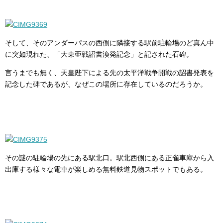
そして、そのアンダーパスの西側に隣接する駅前駐輪場のど真ん中
に突如現れた、「大東亜戦詔書渙発記念」と記された石碑。
言うまでも無く、天皇陛下による先の太平洋戦争開戦の詔書発表を
記念した碑であるが、なぜこの場所に存在しているのだろうか。
その謎の駐輪場の先にある駅北口。駅北西側にある正雀車庫から入
出庫する様々な電車が楽しめる無料鉄道見物スポットでもある。