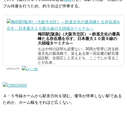
ブル待避を行うため、約５分ほど停車する。
梅田駅[阪急]（大阪市北区）～鉄道文化の最高
峰たる存在感を示す、日本最大１０面９線の
大頭端ターミナル～
もはや何の説明も必要ない、関西が世界に誇る鉄
道文化の最高峰で、栄えある第一回近畿の駅百選
認定駅。全国広しと言えども、ここでしか見るこ
とが出来...
ekilog.info
４・５号線ホームから駅舎方向を望む。優等が停車しない駅である
ためか、ホーム幅をそれほど広くない。