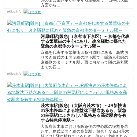
外の全営業列車が停車する主要駅で、日中の大阪
方面から...
ekilog.info
河原町駅[阪急]（京都市下京区）～京都を代表
する繁華街の中心にあり、改名騒動に揺れた
阪急の京都側のターミナル駅～
京都を代表する繁華街四条河原町にある、島式切
り欠き形式の１面３線の地下駅で、阪急京都線の
京都側のターミナル駅。西に向かって隣の烏丸駅
までの四...
ekilog.info
茨木市駅[阪急]（大阪府茨木市）～JR新快速
の茨木停車による地盤沈下懸念あるも、阪急
の主要駅にふさわしい風格ある高架駅舎を有
する特急停車駅～
大阪府茨木市における阪急側の中心駅の役割を果
たす、島式２面４線の高架駅。競合となるJR茨木
駅とは1.5km離れているため、何かと比較される