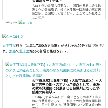
大頭端ターミナル～
もはや何の説明も必要ない、関西が世界に誇る鉄
道文化の最高峰で、栄えある第一回近畿の駅百選
認定駅。全国広しと言えども、ここでしか見るこ
とが出来...
ekilog.info
天下茶屋
行き（写真は7300系更新車）がそれぞれ20分間隔で運行さ
れ、
淡路
で
北千里
始発の普通と接続を行う。
天下茶屋駅[大阪地下鉄]（大阪市西成区）～大
阪市内中心部へのアクセス拠点として、南海
の駅を飛躍的に発展させる起爆剤となった堺
筋線の終着駅～
1993年（平成５年）に、廃止となる南海天王寺支
線の代替路線として、これまでの終点動物園前駅
から、四半世紀ぶりに延伸開業した２面３線の地