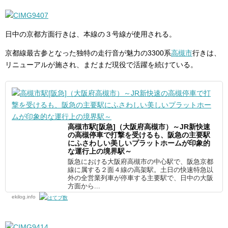
日中の京都方面行きは、本線の３号線が使用される。
京都線最古参となった独特の走行音が魅力の3300系
高槻市
行きは、
リニューアルが施され、まだまだ現役で活躍を続けている。
高槻市駅[阪急]（大阪府高槻市）～JR新快速
の高槻停車で打撃を受けるも、阪急の主要駅
にふさわしい美しいプラットホームが印象的
な運行上の境界駅～
阪急における大阪府高槻市の中心駅で、阪急京都
線に属する２面４線の高架駅。土日の快速特急以
外の全営業列車が停車する主要駅で、日中の大阪
方面から...
ekilog.info