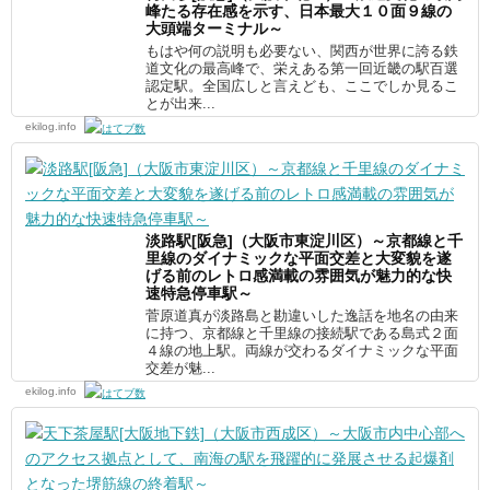
峰たる存在感を示す、日本最大１０面９線の
大頭端ターミナル～
もはや何の説明も必要ない、関西が世界に誇る鉄
道文化の最高峰で、栄えある第一回近畿の駅百選
認定駅。全国広しと言えども、ここでしか見るこ
とが出来...
ekilog.info
淡路駅[阪急]（大阪市東淀川区）～京都線と千
里線のダイナミックな平面交差と大変貌を遂
げる前のレトロ感満載の雰囲気が魅力的な快
速特急停車駅～
菅原道真が淡路島と勘違いした逸話を地名の由来
に持つ、京都線と千里線の接続駅である島式２面
４線の地上駅。両線が交わるダイナミックな平面
交差が魅...
ekilog.info