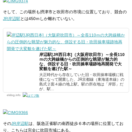
そして、この場所も摂津市と吹田市の市境に位置しており、競合の
JR岸辺駅
とは450ｍしか離れていない。
岸辺駅[JR西日本]（大阪府吹田市）～全長110
ｍの大跨線橋からの圧倒的な眺望が魅力的
な、併設する旧・吹田操車場跡地再開発で大
変貌を遂げた駅～
大正時代から存在していた旧・吹田操車場横に戦
後になって開業した、JR京都線（東海道本線）の
島式２面４線の地上駅。駅の所在地は「岸部」だ
が、駅...
ekilog.info
その
JR岸辺駅
は、阪急正雀駅の南西徒歩６本の場所に位置してお
り、こちらは完全に吹田市域にある。