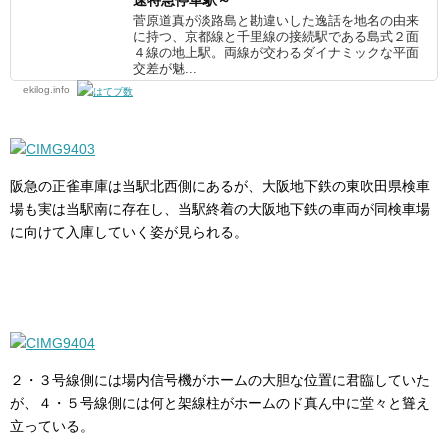
速特急停車駅～
菅原道真が淡路島と勘違いした逸話を地名の由来
に持つ、京都線と千里線の接続駅である島式２面
４線の地上駅。両線が交わるダイナミックな平面
交差が魅...
ekilog.info
阪急の正雀車庫は当駅北西側にあるが、大阪地下鉄の東吹田県検車
場も実は当駅南に存在し、当駅終着の大阪地下鉄の車両が同検車場
に向けて入庫していく姿が見られる。
２・３号線側には場内信号機がホームの大胆な位置に君臨していた
が、４・５号線側には何と架線柱がホームのド真ん中に堂々と聳え
立っている。