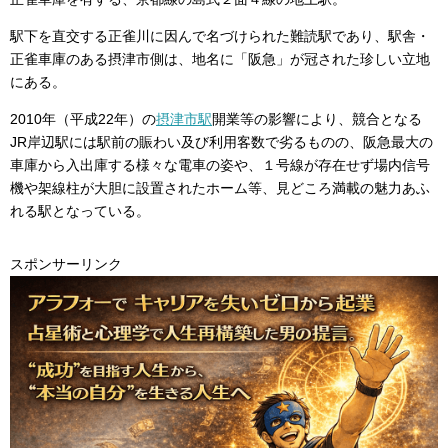
駅下を直交する正雀川に因んで名づけられた難読駅であり、駅舎・
正雀車庫のある摂津市側は、地名に「阪急」が冠された珍しい立地
にある。
2010年（平成22年）の
摂津市駅
開業等の影響により、競合となる
JR岸辺駅には駅前の賑わい及び利用客数で劣るものの、阪急最大の
車庫から入出庫する様々な電車の姿や、１号線が存在せず場内信号
機や架線柱が大胆に設置されたホーム等、見どころ満載の魅力あふ
れる駅となっている。
スポンサーリンク