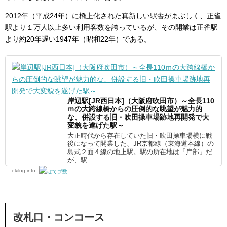
2012年（平成24年）に橋上化された真新しい駅舎がまぶしく、正雀
駅より１万人以上多い利用客数を誇っているが、その開業は正雀駅
より約20年遅い1947年（昭和22年）である。
岸辺駅[JR西日本]（大阪府吹田市）～全長110
ｍの大跨線橋からの圧倒的な眺望が魅力的
な、併設する旧・吹田操車場跡地再開発で大
変貌を遂げた駅～
大正時代から存在していた旧・吹田操車場横に戦
後になって開業した、JR京都線（東海道本線）の
島式２面４線の地上駅。駅の所在地は「岸部」だ
が、駅...
ekilog.info
改札口・コンコース