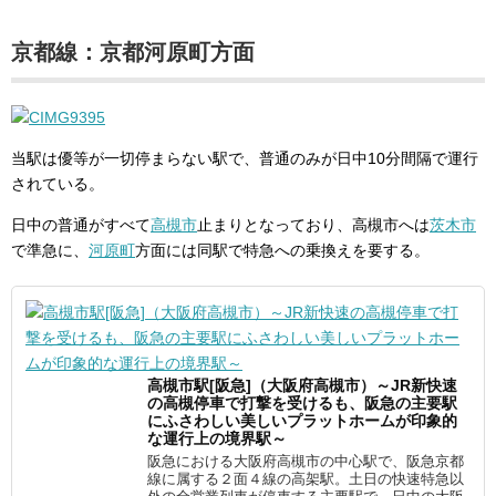
京都線：京都河原町方面
当駅は優等が一切停まらない駅で、普通のみが日中10分間隔で運行
されている。
日中の普通がすべて
高槻市
止まりとなっており、高槻市へは
茨木市
で準急に、
河原町
方面には同駅で特急への乗換えを要する。
高槻市駅[阪急]（大阪府高槻市）～JR新快速
の高槻停車で打撃を受けるも、阪急の主要駅
にふさわしい美しいプラットホームが印象的
な運行上の境界駅～
阪急における大阪府高槻市の中心駅で、阪急京都
線に属する２面４線の高架駅。土日の快速特急以