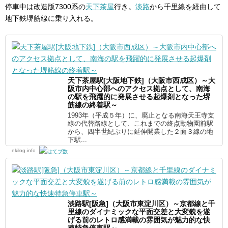
停車中は改造版7300系の
天下茶屋
行き。
淡路
から千里線を経由して
地下鉄堺筋線に乗り入れる。
天下茶屋駅[大阪地下鉄]（大阪市西成区）～大
阪市内中心部へのアクセス拠点として、南海
の駅を飛躍的に発展させる起爆剤となった堺
筋線の終着駅～
1993年（平成５年）に、廃止となる南海天王寺支
線の代替路線として、これまでの終点動物園前駅
から、四半世紀ぶりに延伸開業した２面３線の地
下駅...
ekilog.info
淡路駅[阪急]（大阪市東淀川区）～京都線と千
里線のダイナミックな平面交差と大変貌を遂
げる前のレトロ感満載の雰囲気が魅力的な快