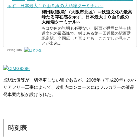
梅田駅[阪急]（大阪市北区）～鉄道文化の最高
峰たる存在感を示す、日本最大１０面９線の
大頭端ターミナル～
もはや何の説明も必要ない、関西が世界に誇る鉄
道文化の最高峰で、栄えある第一回近畿の駅百選
認定駅。全国広しと言えども、ここでしか見るこ
とが出来...
ekilog.info
当駅は優等が一切停車しない駅であるが、2008年（平成20年）のバ
リアフリー工事によって、改札内コンコースにはフルカラーの液晶
発車案内板が設けられた。
時刻表