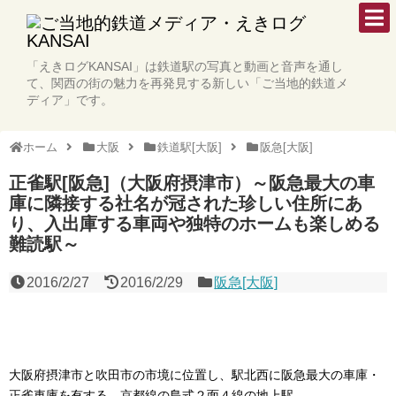
「えきログKANSAI」は鉄道駅の写真と動画と音声を通し
て、関西の街の魅力を再発見する新しい「ご当地的鉄道メ
ディア」です。
ホーム
大阪
鉄道駅[大阪]
阪急[大阪]
正雀駅[阪急]（大阪府摂津市）～阪急最大の車
庫に隣接する社名が冠された珍しい住所にあ
り、入出庫する車両や独特のホームも楽しめる
難読駅～
2016/2/27
2016/2/29
阪急[大阪]
大阪府摂津市と吹田市の市境に位置し、駅北西に阪急最大の車庫・
正雀車庫を有する、京都線の島式２面４線の地上駅。