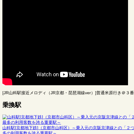
[JR山科駅接近メロディ（JR京都・琵琶湖線ver）]普通米原行き＠３番の
乗換駅
山科駅[京都地下鉄]（京都市山科区）～乗入元の京阪京津線との「２
多の利用客数を誇る重要駅～