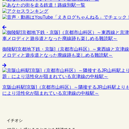
御陵駅[京都地下鉄・京阪]（京都市山科区）～東西線と京津
メロディと遊歩道となった廃線跡も楽しめる難読駅～
京阪山科駅[京阪]（京都市山科区）～隣接するJR山科駅よ
により活性化が阻まれている京津線の中核駅～
イチオシ