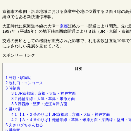
京都市の東側・洛東地域における商業中心地に位置する２面４線の高
続点でもある新快速停車駅。
大正時代に東海道本線の大津ー
京都
短絡ルート開通により開業。先に
1997年（平成9年）の地下鉄東西線開通により３線（JR・京阪・京
交通の要所としての機能が拡充された影響で、利用客数は直近10年で
にふさわしい発展を見せている。
スポンサーリンク
目次
1
外観・駅周辺
2
改札口・コンコース
3
時刻表
3.1
JR京都線：京都・大阪・神戸方面
3.2
琵琶湖線：大津・草津・米原方面
3.3
湖西線：堅田・近江今津方面
4
乗り場
4.1
【１・２番のりば】JR京都線：京都・大阪・神戸方面
4.2
【３・４番のりば】琵琶湖線：草津・米原方面・湖西線：堅田・
5
えきログちゃんねる
6
乗換駅