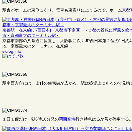
駅舎がホームの東側にあり、電車も東寄りに止まるので、ホーム
京都
京都駅・在来線[JR西日本]（京都市下京区）～古都の景観に新風を
市・京都最大のターミナル駅～
京都市南部の八条通に位置し、大阪駅に次ぐJR西日本第２位の1日約
地・京都最大のターミナル。在来線...
ekilog.info
駅南西方向には、山科の住宅街が広がる。駅は築堤上にあるので見晴
１日１便だけ・朝6時16分発の
関西空港
行き特急はるか号が停車する