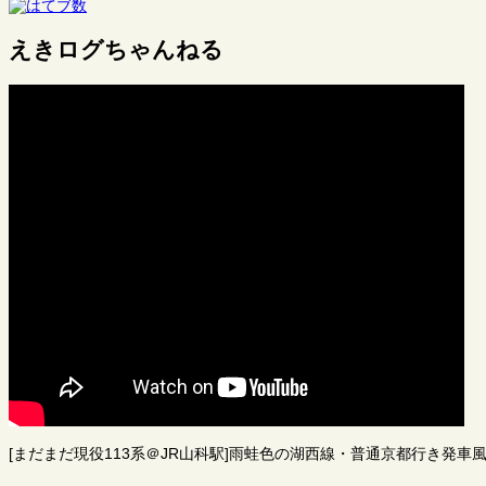
えきログちゃんねる
[まだまだ現役113系＠JR山科駅]雨蛙色の湖西線・普通京都行き発車風景