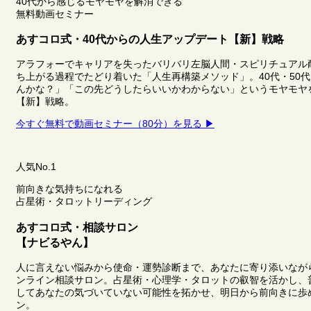
40代から感じるモヤモヤを解消できる
無料動画セミナー
あすコロ式・40代からの人生アップデート【新】戦略
アラフォーでキャリアを失ったバリバリ左脳人間・スピリチュアル
ち上がる過程でたどり着いた「人生再構築メソッド」。40代・50
んかな？」「この先どうしたらいいかわからない」というモヤモヤ
【新】戦略。
今すぐ無料で動画セミナー（80分）を見る ▶
人気No.1
前向きな気持ちになれる
占星術・タロットリーディング
あすコロ式・相談サロン
【ナビるやん】
人に言えない悩みから使命・運勢診断まで、あなたに寄り添いながら“
ンライン相談サロン。占星術・心理学・タロットの叡智を活かし、
してあなたの気づいていない可能性を拓かせ、明日から前向きに歩
ン。