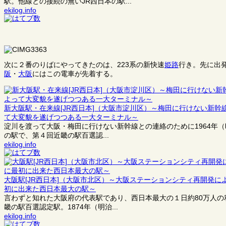
駅。他線との接続の無いJR西日本の駅...
ekilog.info
次に２番のりばにやってきたのは、223系の新快速
姫路
行き。先に出
阪
・
大阪
にはこの電車が先着する。
新大阪駅・在来線[JR西日本]（大阪市淀川区）～梅田に行けない新
て大変貌を遂げつつある一大ターミナル～
淀川を渡って大阪・梅田に行けない新幹線との連絡のために1964年（
の駅で、第４回近畿の駅百選認...
ekilog.info
大阪駅[JR西日本]（大阪市北区）～大阪ステーションシティ再開発
初に出来た西日本最大の駅～
言わずと知れた大阪府の代表駅であり、西日本最大の１日約80万人
畿の駅百選認定駅。1874年（明治...
ekilog.info