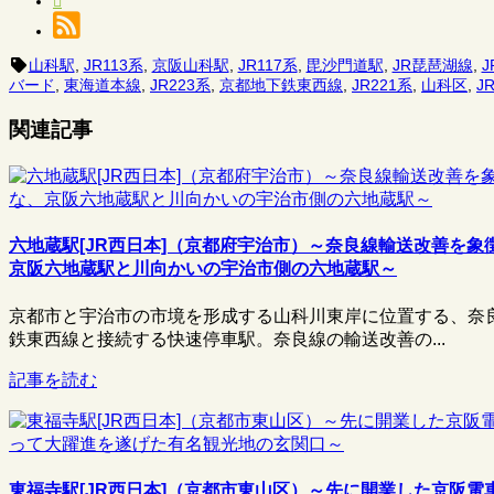
山科駅
,
JR113系
,
京阪山科駅
,
JR117系
,
毘沙門道駅
,
JR琵琶湖線
,
バード
,
東海道本線
,
JR223系
,
京都地下鉄東西線
,
JR221系
,
山科区
,
J
関連記事
六地蔵駅[JR西日本]（京都府宇治市）～奈良線輸送改善を
京阪六地蔵駅と川向かいの宇治市側の六地蔵駅～
京都市と宇治市の市境を形成する山科川東岸に位置する、奈
鉄東西線と接続する快速停車駅。奈良線の輸送改善の...
記事を読む
東福寺駅[JR西日本]（京都市東山区）～先に開業した京阪