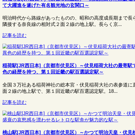
て大躍進を遂げた有名観光地の玄関口～
明治時代から路線があったものの、昭和の高度成長期まで長
隣接する奈良線の相対式２面２線の地上駅。長らく京...
記事を読む
稲荷駅[JR西日本]（京都市伏見区）～伏見稲荷大社の最寄
色の経歴を持つ、第１回近畿の駅百選認定駅～
全国３万社ある稲荷神社の総本宮・伏見稲荷大社の表参道に
面２線の地上駅で、第１回近畿の駅百選認定駅。18...
記事を読む
桃山駅[JR西日本]（京都市伏見区）～かつて明治天皇・伏