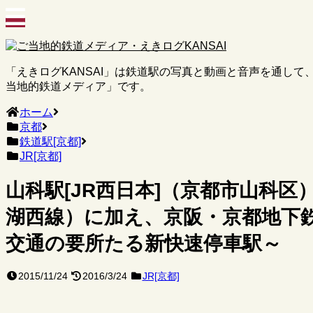
「えきログKANSAI」は鉄道駅の写真と動画と音声を通し
当地的鉄道メディア」です。
ホーム
京都
鉄道駅[京都]
JR[京都]
山科駅[JR西日本]（京都市山科区
湖西線）に加え、京阪・京都地下
交通の要所たる新快速停車駅～
2015/11/24
2016/3/24
JR[京都]