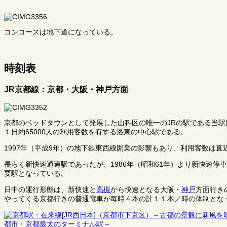
コンコースは地下道になっている。
時刻表
JR京都線：京都・大阪・神戸方面
京都のベッドタウンとして発展した山科区の唯一のJRの駅である当駅
１日約65000人の利用客数を有する洛東の中心駅である。
1997年（平成9年）の地下鉄東西線開業の影響もあり、利用客数は直近
長らく新快速通過駅であったが、1986年（昭和61年）より新快速
要駅となっている。
日中の運行形態は、新快速と
高槻
から快速となる大阪・
神戸
方面行き
やってくる京都行きの普通電車が毎時４本の計１１本／時の体制とな