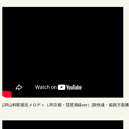
[JR山科駅接近メロディ（JR京都・琵琶湖線ver）]新快速・姫路方面播