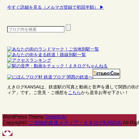
今すぐ詳細を見る（メルマガ登録で初回半額） ▶
えきログKANSAIは、鉄道駅の写真と動画と音声を通して関西の
ィア」です。ご意見・ご感想を
こちら
から是非お寄せ下さい！
WordPress Theme
Simplicity
Copyright©
ご当地的鉄道メディア・えきログKANSAI
All Rig