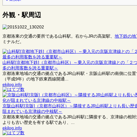
外観・駅周辺
京都洛東の交通の要所である山科駅。右からJRの高架駅、
地下鉄の地
ミナルだ。
山科駅[京都地下鉄]（京都市山科区）～乗入元の京阪京津線との「２
多の利用客数を誇る重要駅～
京都洛東地域の交通の拠点であるJR山科駅・京阪山科駅の南側に位置
（平成9年）の地下鉄東西線開通...
ekilog.info
京阪山科駅[京阪]（京都市山科区）～隣接するJR山科駅よりも長い
阻まれている京津線の中核駅～
京都洛東地域の交通の拠点であるJR山科駅に隣接する、京津線の相対
よりも古い歴史を有する駅であり、...
ekilog.info