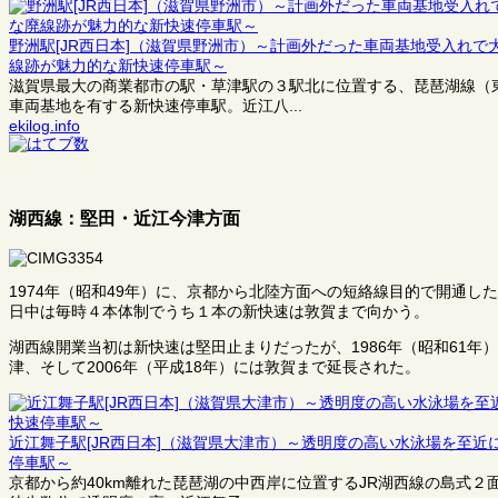
野洲駅[JR西日本]（滋賀県野洲市）～計画外だった車両基地受入れ
線跡が魅力的な新快速停車駅～
滋賀県最大の商業都市の駅・草津駅の３駅北に位置する、琵琶湖線（
車両基地を有する新快速停車駅。近江八...
ekilog.info
湖西線：堅田・近江今津方面
1974年（昭和49年）に、京都から北陸方面への短絡線目的で開通
日中は毎時４本体制でうち１本の新快速は敦賀まで向かう。
湖西線開業当初は新快速は堅田止まりだったが、1986年（昭和61年
津、そして2006年（平成18年）には敦賀まで延長された。
近江舞子駅[JR西日本]（滋賀県大津市）～透明度の高い水泳場を至
停車駅～
京都から約40km離れた琵琶湖の中西岸に位置するJR湖西線の島式