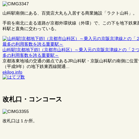
山科駅南側にある、百貨店大丸も入居する商業施設「ラクト山科」。
手前を南北に走る道路が京都外環状線（外環）で、この下を地下鉄東
科駅と直角に交わっている。
山科駅[京都地下鉄]（京都市山科区）～乗入元の京阪京津線との「２
多の利用客数を誇る重要駅～
京都洛東地域の交通の拠点であるJR山科駅・京阪山科駅の南側に位置
（平成9年）の地下鉄東西線開通...
ekilog.info
改札口・コンコース
改札口は１か所。