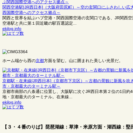
関西空港駅[JR西日本]（大阪府田尻町）～空の玄関口にふさわしい
西国際空港へのアクセス拠点～
関西と世界を結ぶハブ空港・関西国際空港の玄関口である、JR関西
空港駅と共に第１回近畿の駅百選認定...
ekilog.info
ホーム端から西の
京都
方面を望む。山に囲まれた美しい光景だ。
京都駅・在来線[JR西日本]（京都市下京区）～古都の景観に新風を
市・京都最大のターミナル駅～
京都市南部の八条通に位置し、大阪駅に次ぐJR西日本第２位の1日約
地・京都最大のターミナル。在来線...
ekilog.info
【３・４番のりば】琵琶湖線：草津・米原方面・湖西線：堅