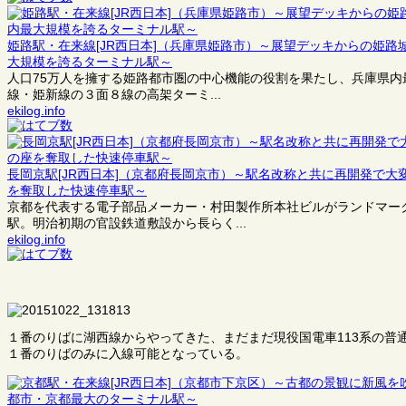
姫路駅・在来線[JR西日本]（兵庫県姫路市）～展望デッキからの姫
大規模を誇るターミナル駅～
人口75万人を擁する姫路都市圏の中心機能の役割を果たし、兵庫県内
線・姫新線の３面８線の高架ターミ...
ekilog.info
長岡京駅[JR西日本]（京都府長岡京市）～駅名改称と共に再開発で
を奪取した快速停車駅～
京都を代表する電子部品メーカー・村田製作所本社ビルがランドマー
駅。明治初期の官設鉄道敷設から長らく...
ekilog.info
１番のりばに湖西線からやってきた、まだまだ現役国電車113系の普
１番のりばのみに入線可能となっている。