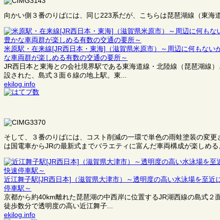
向かい側３番のりばには、同じ223系だが、こちらは琵琶湖線（東海
米原駅・在来線[JR西日本・東海]（滋賀県米原市）～周辺に何もな
な車両群が楽しめる有数の交通の要所～
JR西日本と東海との会社境界駅である東海道線・北陸線（琵琶湖線
設された、島式３面６線の地上駅。東...
ekilog.info
そして、３番のりばには、コスト削減の一環で単色の雨蛙塗装の変更さ
は国電車からJRの最新式までバラエティに富んだ車両構成が楽しめる
近江舞子駅[JR西日本]（滋賀県大津市）～透明度の高い水泳場を至
停車駅～
京都から約40km離れた琵琶湖の中西岸に位置するJR湖西線の島式
徒歩数分で透明度の高い近江舞子...
ekilog.info