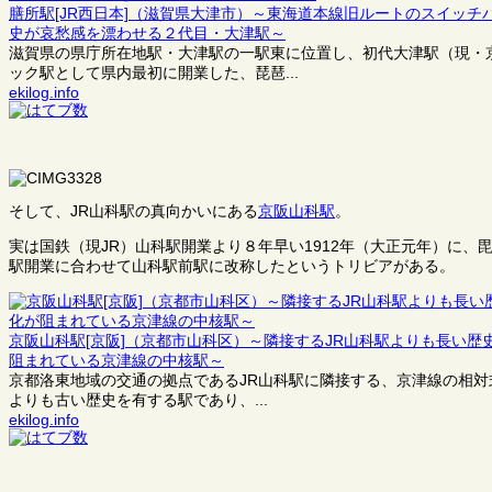
膳所駅[JR西日本]（滋賀県大津市）～東海道本線旧ルートのスイッ
史が哀愁感を漂わせる２代目・大津駅～
滋賀県の県庁所在地駅・大津駅の一駅東に位置し、初代大津駅（現・
ック駅として県内最初に開業した、琵琶...
ekilog.info
そして、JR山科駅の真向かいにある
京阪山科駅
。
実は国鉄（現JR）山科駅開業より８年早い1912年（大正元年）に
駅開業に合わせて山科駅前駅に改称したというトリビアがある。
京阪山科駅[京阪]（京都市山科区）～隣接するJR山科駅よりも長い
阻まれている京津線の中核駅～
京都洛東地域の交通の拠点であるJR山科駅に隣接する、京津線の相対
よりも古い歴史を有する駅であり、...
ekilog.info