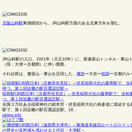
京阪山科駅
東側踏切から、JR山科駅方面のある北東方向を望む。
JR山科駅の入口。1921年（大正10年）に、新逢坂山トンネル・東
（現：大津ー京都間）に伴い開業。
それ以前は、逢坂山・東山を迂回した、
膳所
ー大谷ー
稲荷
ー京都のル
稲荷駅[JR西日本]（京都市伏見区）～伏見稲荷大社の最寄駅で、当
つ、第１回近畿の駅百選認定駅～
全国３万社ある稲荷神社の総本宮・伏見稲荷大社の表参道に直結する
駅で、第１回近畿の駅百選認定駅。18...
ekilog.info