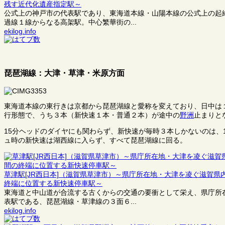
残す近代化遺産指定駅～
公式上の神戸市の代表駅であり、東海道本線・山陽本線の公式上の起
過線１線からなる高架駅。中心繁華街の...
ekilog.info
琵琶湖線：大津・草津・米原方面
東海道本線の東行きは京都から琵琶湖線と愛称を変えており、日中は
行形態で、うち３本（新快速１本・普通２本）が途中の
野洲
止まりと
15分ヘッドのダイヤにも関わらず、新快速が毎時３本しかないのは、
ュ時の新快速は湖西線に入らず、すべて琵琶湖線に回る。
草津駅[JR西日本]（滋賀県草津市）～県庁所在地・大津を凌ぐ滋賀
終端に位置する新快速停車駅～
東海道と中山道が合流する古くからの交通の要衝として栄え、県庁所
表駅である、琵琶湖線・草津線の３面６...
ekilog.info