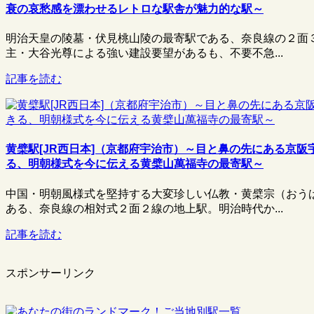
衰の哀愁感を漂わせるレトロな駅舎が魅力的な駅～
明治天皇の陵墓・伏見桃山陵の最寄駅である、奈良線の２面
主・大谷光尊による強い建設要望があるも、不要不急...
記事を読む
黄檗駅[JR西日本]（京都府宇治市）～目と鼻の先にある京
る、明朝様式を今に伝える黄檗山萬福寺の最寄駅～
中国・明朝風様式を堅持する大変珍しい仏教・黄檗宗（おう
ある、奈良線の相対式２面２線の地上駅。明治時代か...
記事を読む
スポンサーリンク