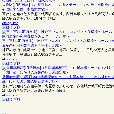
大阪駅[JR西日本]（大阪市北区）～大阪ステーションシティ再開発
初に出来た西日本最大の駅～
言わずと知れた大阪府の代表駅であり、西日本最大の１日約80万人
畿の駅百選認定駅。1874年（明治...
ekilog.info
三ノ宮駅[JR西日本]（神戸市中央区）～コンパクトな構造のホーム
最多の利用客数を誇るターミナル駅～
神戸の政治・経済の中心地「三宮」地区に位置し、1日約23万人と兵
停車駅で、第四回近畿の駅百選認定...
ekilog.info
播州赤穂駅[JR西日本]（兵庫県赤穂市）～山陽本線ルートから外れ
蔵」ゆかりの近畿の駅百選認定駅～
言わずと知れた赤穂事件・忠臣蔵ゆかりの地・赤穂城の城下町に位置
畿の駅百選認定駅。本来は幹線の山陽本...
ekilog.info