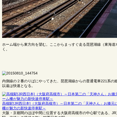
ホーム端から東方向を望む。ここからまっすぐ走る琵琶湖線（東海道
く。
内側線の２番のりばにやってきた、琵琶湖線からの普通電車221系の
以遠は快速となる。
高槻駅[JR西日本]（大阪府高槻市）～日本第二の「天神さん」お膝
柵が魅力の新快速停車駅～
大阪・京都間のほぼ中間に位置する大阪府高槻市の中心駅である、J