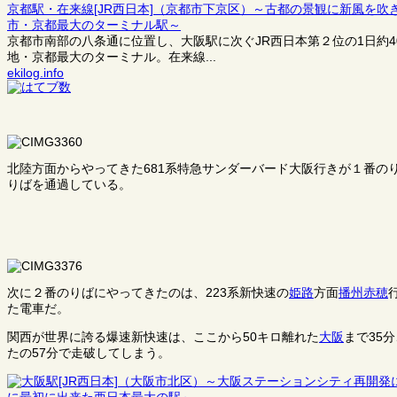
京都駅・在来線[JR西日本]（京都市下京区）～古都の景観に新風を
市・京都最大のターミナル駅～
京都市南部の八条通に位置し、大阪駅に次ぐJR西日本第２位の1日約
地・京都最大のターミナル。在来線...
ekilog.info
北陸方面からやってきた681系特急サンダーバード大阪行きが１番の
りばを通過している。
次に２番のりばにやってきたのは、223系新快速の
姫路
方面
播州赤穂
た電車だ。
関西が世界に誇る爆速新快速は、ここから50キロ離れた
大阪
まで35
たの57分で走破してしまう。