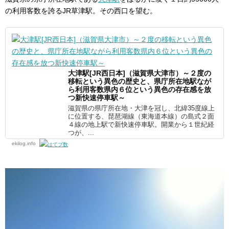
の利用客数を誇るJR草津駅。その西口を望む。
大津駅[JR西日本]（滋賀県大津市）～２度の
移転という異色の歴史と、県庁所在地駅なが
ら利用客数県内６位という異色の存在感を放
つ新快速停車駅～
滋賀県の県庁所在地・大津を冠し、北緯35度線上
に位置する、琵琶湖線（東海道本線）の島式２面
４線の地上駅で新快速停車駅。開業から１世紀経
つが、...
ekilog.info