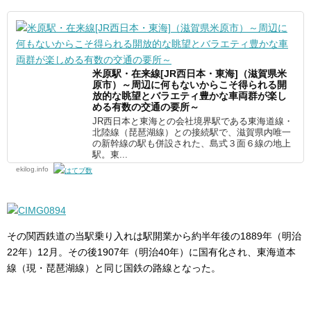
米原駅・在来線[JR西日本・東海]（滋賀県米
原市）～周辺に何もないからこそ得られる開
放的な眺望とバラエティ豊かな車両群が楽し
める有数の交通の要所～
JR西日本と東海との会社境界駅である東海道線・
北陸線（琵琶湖線）との接続駅で、滋賀県内唯一
の新幹線の駅も併設された、島式３面６線の地上
駅。東...
ekilog.info
その関西鉄道の当駅乗り入れは駅開業から約半年後の1889年（明治
22年）12月。その後1907年（明治40年）に国有化され、東海道本
線（現・琵琶湖線）と同じ国鉄の路線となった。