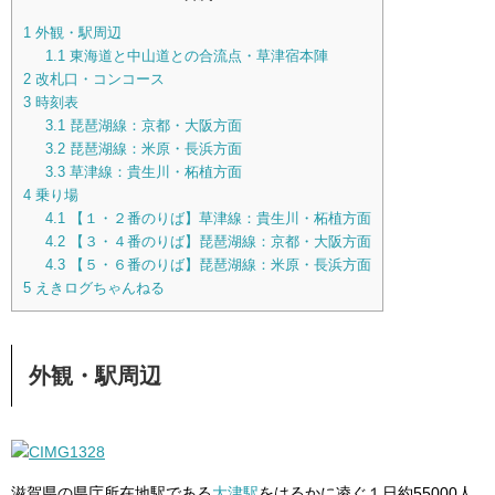
1
外観・駅周辺
1.1
東海道と中山道との合流点・草津宿本陣
2
改札口・コンコース
3
時刻表
3.1
琵琶湖線：京都・大阪方面
3.2
琵琶湖線：米原・長浜方面
3.3
草津線：貴生川・柘植方面
4
乗り場
4.1
【１・２番のりば】草津線：貴生川・柘植方面
4.2
【３・４番のりば】琵琶湖線：京都・大阪方面
4.3
【５・６番のりば】琵琶湖線：米原・長浜方面
5
えきログちゃんねる
外観・駅周辺
滋賀県の県庁所在地駅である
大津駅
をはるかに凌ぐ１日約55000人