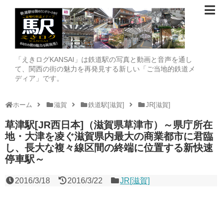
「えきログKANSAI」は鉄道駅の写真と動画と音声を通し
て、関西の街の魅力を再発見する新しい「ご当地的鉄道メ
ディア」です。
ホーム
滋賀
鉄道駅[滋賀]
JR[滋賀]
草津駅[JR西日本]（滋賀県草津市）～県庁所在
地・大津を凌ぐ滋賀県内最大の商業都市に君臨
し、長大な複々線区間の終端に位置する新快速
停車駅～
2016/3/18
2016/3/22
JR[滋賀]