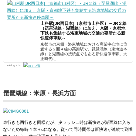
山科駅[JR西日本]（京都市山科区）～JR２線
（琵琶湖線・湖西線）に加え、京阪・京都地
下鉄も集結する洛東地域の交通の要所たる新
快速停車駅～
京都市の東側・洛東地域における商業中心地に位
置する２面４線の高架駅で、琵琶湖線（東海道本
線）と湖西線の接続点でもある新快速停車駅。大
正時代に...
ekilog.info
琵琶湖線：米原・長浜方面
東行きも西行きと同様だが、夕ラッシュ時は新快速が湖西線に入ら
ないため毎時４本＋αになる。従って同時間帯は新快速が連続で到着