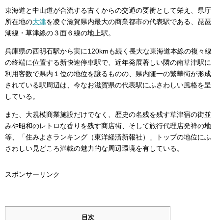
東海道と中山道が合流する古くからの交通の要衝として栄え、県庁
所在地の
大津
を凌ぐ滋賀県内最大の商業都市の代表駅である、琵琶
湖線・草津線の３面６線の地上駅。
兵庫県の西明石駅から実に120kmも続く長大な東海道本線の複々線
の終端に位置する新快速停車駅で、近年発展著しい隣の南草津駅に
利用客数で県内１位の地位を譲るものの、県内随一の繁華街が形成
されている駅周辺は、今なお滋賀県の代表駅にふさわしい風格を呈
している。
また、大規模商業施設だけでなく、歴史の名残を残す草津宿の街並
みや昭和のレトロな香りを残す商店街、そして旅行代理店発祥の地
等、「住みよさランキング（東洋経済新報社）」トップの地位にふ
さわしい見どころ満載の魅力的な周辺環境を有している。
スポンサーリンク
目次