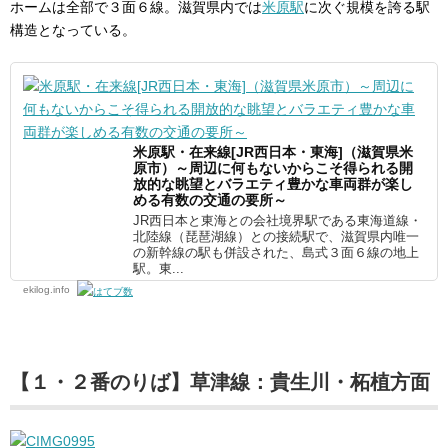
ホームは全部で３面６線。滋賀県内では
米原駅
に次ぐ規模を誇る駅
構造となっている。
米原駅・在来線[JR西日本・東海]（滋賀県米
原市）～周辺に何もないからこそ得られる開
放的な眺望とバラエティ豊かな車両群が楽し
める有数の交通の要所～
JR西日本と東海との会社境界駅である東海道線・
北陸線（琵琶湖線）との接続駅で、滋賀県内唯一
の新幹線の駅も併設された、島式３面６線の地上
駅。東...
ekilog.info
【１・２番のりば】草津線：貴生川・柘植方面