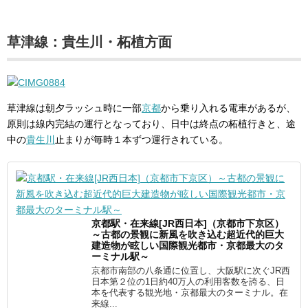
草津線：貴生川・柘植方面
草津線は朝夕ラッシュ時に一部
京都
から乗り入れる電車があるが、
原則は線内完結の運行となっており、日中は終点の柘植行きと、途
中の
貴生川
止まりが毎時１本ずつ運行されている。
京都駅・在来線[JR西日本]（京都市下京区）
～古都の景観に新風を吹き込む超近代的巨大
建造物が眩しい国際観光都市・京都最大のタ
ーミナル駅～
京都市南部の八条通に位置し、大阪駅に次ぐJR西
日本第２位の1日約40万人の利用客数を誇る、日
本を代表する観光地・京都最大のターミナル。在
来線...