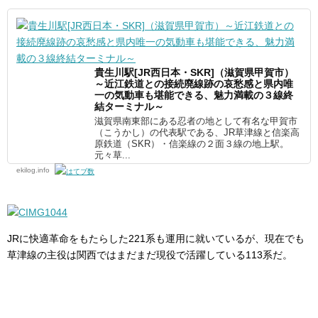
貴生川駅[JR西日本・SKR]（滋賀県甲賀市）
～近江鉄道との接続廃線跡の哀愁感と県内唯
一の気動車も堪能できる、魅力満載の３線終
結ターミナル～
滋賀県南東部にある忍者の地として有名な甲賀市
（こうかし）の代表駅である、JR草津線と信楽高
原鉄道（SKR）・信楽線の２面３線の地上駅。
元々草...
ekilog.info
JRに快適革命をもたらした221系も運用に就いているが、現在でも
草津線の主役は関西ではまだまだ現役で活躍している113系だ。