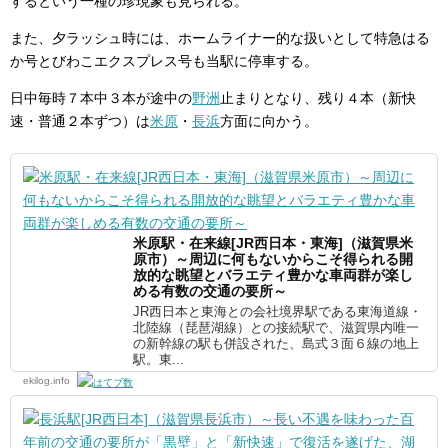
するという一種の珍現象も見られる。
また、夕ラッシュ時には、ホームライナー的な扱いとして特急はる
か号とびわこエクスプレス号も当駅に停車する。
日中毎時７本中３本が途中の
野洲
止まりとなり、残り４本（新快
速・普通２本ずつ）は
米原
・
長浜
方面に向かう。
米原駅・在来線[JR西日本・東海]（滋賀県米
原市）～周辺に何もないからこそ得られる開
放的な眺望とバラエティ豊かな車両群が楽し
める有数の交通の要所～
JR西日本と東海との会社境界駅である東海道線・
北陸線（琵琶湖線）との接続駅で、滋賀県内唯一
の新幹線の駅も併設された、島式３面６線の地上
駅。東...
ekilog.info