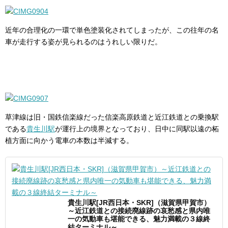
近年の合理化の一環で単色塗装化されてしまったが、この往年の名
車が走行する姿が見られるのはうれしい限りだ。
草津線は旧・国鉄信楽線だった信楽高原鉄道と近江鉄道との乗換駅
である
貴生川駅
が運行上の境界となっており、日中に同駅以遠の柘
植方面に向かう電車の本数は半減する。
貴生川駅[JR西日本・SKR]（滋賀県甲賀市）
～近江鉄道との接続廃線跡の哀愁感と県内唯
一の気動車も堪能できる、魅力満載の３線終
結ターミナル～