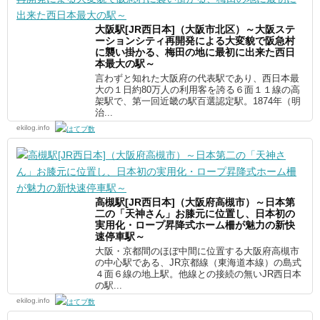
大阪駅[JR西日本]（大阪市北区）～大阪ステ
ーションシティ再開発による大変貌で阪急村
に襲い掛かる、梅田の地に最初に出来た西日
本最大の駅～
言わずと知れた大阪府の代表駅であり、西日本最
大の１日約80万人の利用客を誇る６面１１線の高
架駅で、第一回近畿の駅百選認定駅。1874年（明
治...
ekilog.info
高槻駅[JR西日本]（大阪府高槻市）～日本第
二の「天神さん」お膝元に位置し、日本初の
実用化・ロープ昇降式ホーム柵が魅力の新快
速停車駅～
大阪・京都間のほぼ中間に位置する大阪府高槻市
の中心駅である、JR京都線（東海道本線）の島式
４面６線の地上駅。他線との接続の無いJR西日本
の駅...
ekilog.info