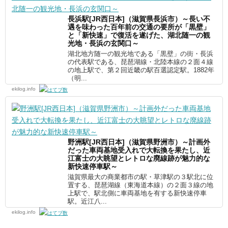
長浜駅[JR西日本]（滋賀県長浜市）～長い不
遇を味わった百年前の交通の要所が「黒壁」
と「新快速」で復活を遂げた、湖北随一の観
光地・長浜の玄関口～
湖北地方随一の観光地である「黒壁」の街・長浜
の代表駅である、琵琶湖線・北陸本線の２面４線
の地上駅で、第２回近畿の駅百選認定駅。1882年
（明...
ekilog.info
野洲駅[JR西日本]（滋賀県野洲市）～計画外
だった車両基地受入れで大転換を果たし、近
江富士の大眺望とレトロな廃線跡が魅力的な
新快速停車駅～
滋賀県最大の商業都市の駅・草津駅の３駅北に位
置する、琵琶湖線（東海道本線）の２面３線の地
上駅で、駅北側に車両基地を有する新快速停車
駅。近江八...
ekilog.info