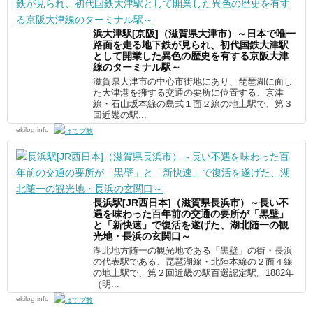
浜大津駅[京阪]（滋賀県大津市）～日本で唯一
路面を走る地下鉄が見られ、初代国鉄大津駅
として開業した異色の歴史を有する京阪大津
線のターミナル駅～
滋賀県大津市の中心市街地にあり、琵琶湖に面し
た大津港を擁する交通の要所に位置する、京津
線・石山坂本線の島式１面２線の地上駅で、第３
回近畿の駅...
ekilog.info
長浜駅[JR西日本]（滋賀県長浜市）～長い不
遇を味わった百年前の交通の要所が「黒壁」
と「新快速」で復活を遂げた、湖北随一の観
光地・長浜の玄関口～
湖北地方随一の観光地である「黒壁」の街・長浜
の代表駅である、琵琶湖線・北陸本線の２面４線
の地上駅で、第２回近畿の駅百選認定駅。1882年
（明...
ekilog.info