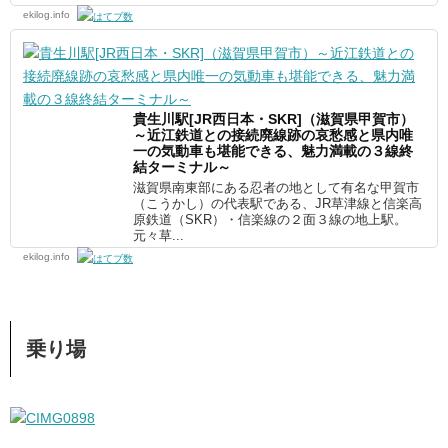
ekilog.info
貴生川駅[JR西日本・SKR]（滋賀県甲賀市）
～近江鉄道との接続廃線跡の哀愁感と県内唯
一の気動車も堪能できる、魅力満載の３線終
結ターミナル～
滋賀県南東部にある忍者の地として有名な甲賀市
（こうかし）の代表駅である、JR草津線と信楽高
原鉄道（SKR）・信楽線の２面３線の地上駅。
元々草...
ekilog.info
乗り場