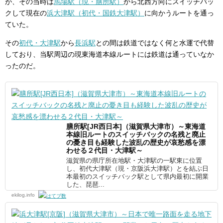
が、その当時は
馬場駅（現・膳所駅）
から北西方向にスイッチバッ
クして現在の
浜大津駅（初代・国鉄大津駅）
に向かうルートを通っ
ていた。
その
初代・大津駅
から
長浜駅
との間は鉄道ではなく何と水運で代替
しており、当駅周辺の現東海道本線ルートには鉄道は通っていなか
ったのだ。
膳所駅[JR西日本]（滋賀県大津市）～東海道
本線旧ルートのスイッチバックの名残と廃止
の憂き目も経験した波乱の歴史が哀愁感を漂
わせる２代目・大津駅～
滋賀県の県庁所在地駅・大津駅の一駅東に位置
し、初代大津駅（現・京阪浜大津駅）とを結ぶ日
本最初のスイッチバック駅として県内最初に開業
した、琵琶...
ekilog.info