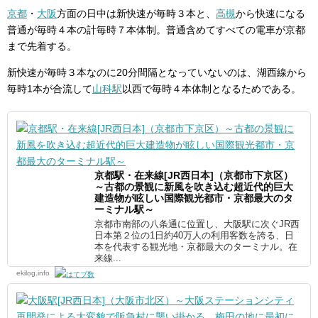
京都
・
大阪
方面の日中は新快速が毎時３本と、
高槻
から快速になる
普通が毎時４本の計毎時７本体制。普通含めてすべての電車が京都
まで先着する。
新快速が毎時３本なのに20分間隔となっていないのは、湖西線から
毎時1本が合流して
山科駅
以西で毎時４本体制となるためである。
京都駅・在来線[JR西日本]（京都市下京区）
～古都の景観に新風を吹き込む超近代的巨大
建造物が眩しい国際観光都市・京都最大のタ
ーミナル駅～
京都市南部の八条通に位置し、大阪駅に次ぐJR西
日本第２位の1日約40万人の利用客数を誇る、日
本を代表する観光地・京都最大のターミナル。在
来線...
ekilog.info