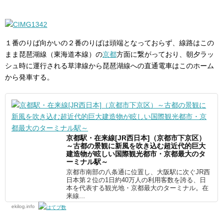
１番のりば向かいの２番のりばは頭端となっておらず、線路はこの
まま琵琶湖線（東海道本線）の
京都
方面に繋がっており、朝夕ラッ
シュ時に運行される草津線から琵琶湖線への直通電車はこのホーム
から発車する。
京都駅・在来線[JR西日本]（京都市下京区）
～古都の景観に新風を吹き込む超近代的巨大
建造物が眩しい国際観光都市・京都最大のタ
ーミナル駅～
京都市南部の八条通に位置し、大阪駅に次ぐJR西
日本第２位の1日約40万人の利用客数を誇る、日
本を代表する観光地・京都最大のターミナル。在
来線...
ekilog.info