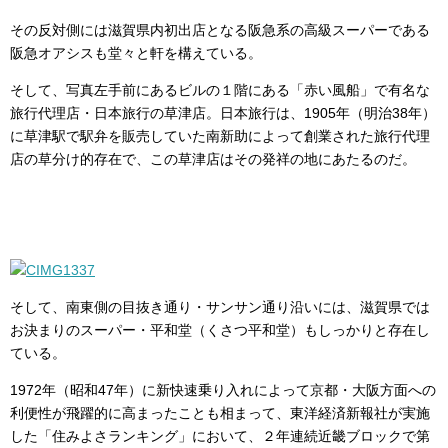
その反対側には滋賀県内初出店となる阪急系の高級スーパーである
阪急オアシスも堂々と軒を構えている。
そして、写真左手前にあるビルの１階にある「赤い風船」で有名な
旅行代理店・日本旅行の草津店。日本旅行は、1905年（明治38年）
に草津駅で駅弁を販売していた南新助によって創業された旅行代理
店の草分け的存在で、この草津店はその発祥の地にあたるのだ。
そして、南東側の目抜き通り・サンサン通り沿いには、滋賀県では
お決まりのスーパー・平和堂（くさつ平和堂）もしっかりと存在し
ている。
1972年（昭和47年）に新快速乗り入れによって京都・大阪方面への
利便性が飛躍的に高まったことも相まって、東洋経済新報社が実施
した「住みよさランキング」において、２年連続近畿ブロックで第