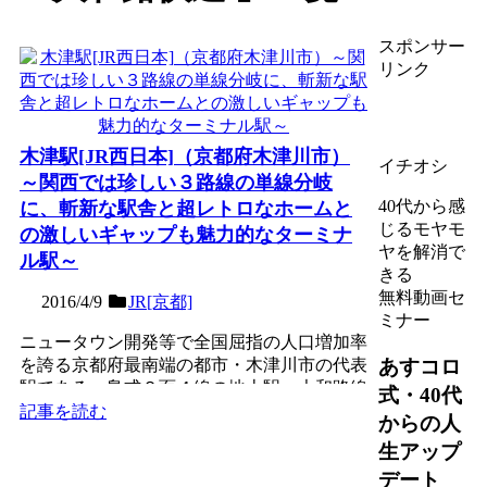
スポンサー
リンク
木津駅[JR西日本]（京都府木津川市）
イチオシ
～関西では珍しい３路線の単線分岐
40代から感
に、斬新な駅舎と超レトロなホームと
じるモヤモ
の激しいギャップも魅力的なターミナ
ヤを解消で
ル駅～
きる
無料動画セ
2016/4/9
JR[京都]
ミナー
ニュータウン開発等で全国屈指の人口増加率
あすコロ
を誇る京都府最南端の都市・木津川市の代表
駅である、島式２面４線の地上駅。大和路線
式・40代
（関西本線）・奈良線...
記事を読む
からの人
生アップ
デート