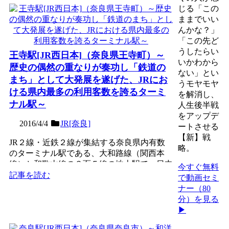
じる「この
ままでいい
んかな？」
「この先ど
うしたらい
王寺駅[JR西日本]（奈良県王寺町）～
いかわから
歴史の偶然の重なりが奏功し「鉄道の
ない」とい
まち」として大発展を遂げた、JRにお
うモヤモヤ
ける県内最多の利用客数を誇るターミ
を解消し、
ナル駅～
人生後半戦
をアップデ
2016/4/4
JR[奈良]
ートさせる
【新】戦
JR２線・近鉄２線が集結する奈良県内有数
略。
のターミナル駅である、大和路線（関西本
線）と和歌山線の３面５線の地上駅で、日中
今すぐ無料
大阪方面からの普通電車...
記事を読む
で動画セミ
ナー（80
分）を見る
▶