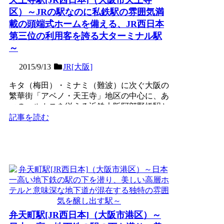
区）～JRの駅なのに私鉄駅の雰囲気満
載の頭端式ホームを備える、JR西日本
第三位の利用客を誇る大ターミナル駅
～
2015/9/13
JR[大阪]
キタ（梅田）・ミナミ（難波）に次ぐ大阪の
繁華街「アベノ・天王寺」地区の中心に、あ
べのハルカスを従える近鉄大阪阿部野橋駅と
がっぷり四つに構える...
記事を読む
弁天町駅[JR西日本]（大阪市港区）～