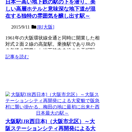
日本一高い地下鉄の駅の下を潜り、美
しい高層ホテルと意味深な地下道が混
在する独特の雰囲気を醸し出す駅～
2015/9/11
JR[大阪]
1961年の大阪環状線全通と同時に開業した相
対式２面２線の高架駅。乗換駅でありJRの
３年後の開業した地下鉄中央線の弁天町駅
は、地盤の弱さから...
記事を読む
大阪駅[JR西日本]（大阪市北区）～大
阪ステーションシティ再開発による大