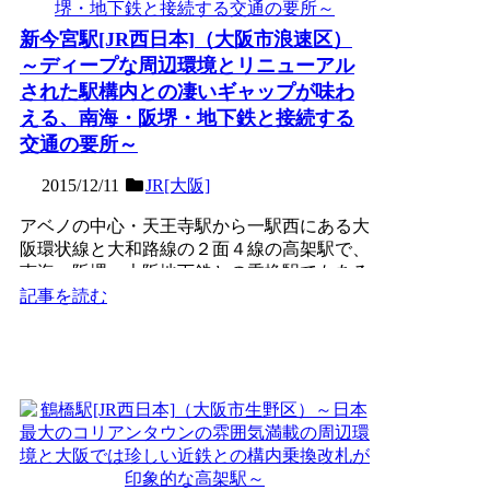
新今宮駅[JR西日本]（大阪市浪速区）
～ディープな周辺環境とリニューアル
された駅構内との凄いギャップが味わ
える、南海・阪堺・地下鉄と接続する
交通の要所～
2015/12/11
JR[大阪]
アベノの中心・天王寺駅から一駅西にある大
阪環状線と大和路線の２面４線の高架駅で、
南海・阪堺・大阪地下鉄との乗換駅でもある
交通の要所。ほぼ同位...
記事を読む