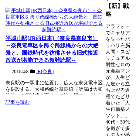
【新】戦
略
アラフォー
でキャリア
平城山駅[JR西日本]（奈良県奈良市）
を失ったバ
～奈良電車区を跨ぐ跨線橋からの大絶
リバリ左脳
人間・スピ
景と、国鉄時代を彷彿させる旧式接近
リチュアル
放送が堪能できる超難読駅～
耐性ゼロの
元金融マン
2016/4/8
JR[奈良]
が、人生ど
奈良駅の一駅北に位置し、広大な奈良電車区
ん底から立
を併設する、大和路線と奈良線（所属は大和
ち上がる過
路線）の相対式２面２線の地上駅で、「なら
程でたどり
やま」とはまず読めな...
記事を読む
着いた「人
生再構築メ
ソッド」。
40代・50代
を過ぎて多
くの人が感