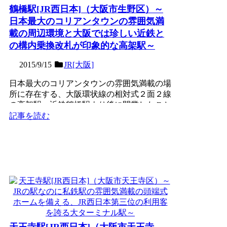
鶴橋駅[JR西日本]（大阪市生野区）～
日本最大のコリアンタウンの雰囲気満
載の周辺環境と大阪では珍しい近鉄と
の構内乗換改札が印象的な高架駅～
2015/9/15
JR[大阪]
日本最大のコリアンタウンの雰囲気満載の場
所に存在する、大阪環状線の相対式２面２線
の高架駅。近鉄鶴橋駅より後に開業したこと
から、近鉄の高架駅を...
記事を読む
天王寺駅[JR西日本]（大阪市天王寺