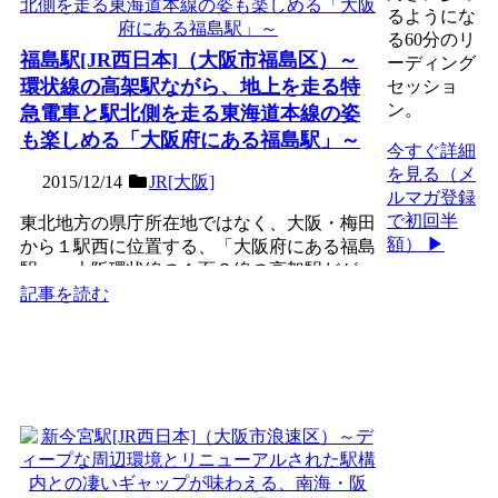
るようにな
る60分のリ
福島駅[JR西日本]（大阪市福島区）～
ーディング
環状線の高架駅ながら、地上を走る特
セッショ
ン。
急電車と駅北側を走る東海道本線の姿
も楽しめる「大阪府にある福島駅」～
今すぐ詳細
を見る（メ
2015/12/14
JR[大阪]
ルマガ登録
で初回半
東北地方の県庁所在地ではなく、大阪・梅田
額） ▶
から１駅西に位置する、「大阪府にある福島
駅」。大阪環状線の１面２線の高架駅だが、
駅の真北の地上を梅田...
記事を読む