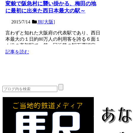
変貌で阪急村に襲い掛かる、梅田の地
に最初に出来た西日本最大の駅～
2015/7/14
JR[大阪]
言わずと知れた大阪府の代表駅であり、西日
本最大の１日約80万人の利用客を誇る６面１
１線の高架駅で、第一回近畿の駅百選認定
駅。1874年（明治...
記事を読む