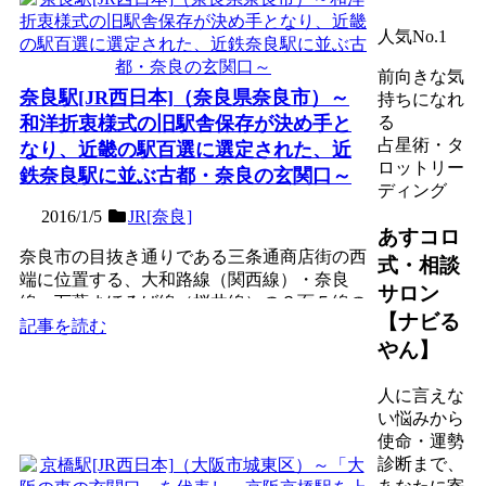
人気No.1
前向きな気
奈良駅[JR西日本]（奈良県奈良市）～
持ちになれ
和洋折衷様式の旧駅舎保存が決め手と
る
占星術・タ
なり、近畿の駅百選に選定された、近
ロットリー
鉄奈良駅に並ぶ古都・奈良の玄関口～
ディング
2016/1/5
JR[奈良]
あすコロ
奈良市の目抜き通りである三条通商店街の西
式・相談
端に位置する、大和路線（関西線）・奈良
サロン
線・万葉まほろば線（桜井線）の３面５線の
【ナビる
高架駅。1890年（明...
記事を読む
やん】
人に言えな
い悩みから
使命・運勢
診断まで、