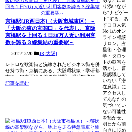
あなたに寄
り添いなが
ら“ナビゲー
ト”する、あ
京橋駅[JR西日本]（大阪市城東区）～
すコロ人気
「大阪の東の玄関口」を代表し、京阪
No.1のオン
京橋駅を上回る１日30万人近い利用客
ライン相談
数を誇る３線集結の重要駅～
サロン。占
星術・心理
2015/12/20
JR[大阪]
学・タロッ
トの叡智を
レトロな歓楽街と洗練されたビジネス街を併
活かし、普
せ持つ街・京橋にある、大阪環状線・学研都
段認識して
市線・JR東西線３線の集結駅。明治時代に
いない「潜
浪速鉄道（現・学研都...
記事を読む
在意識」に
アクセスし
てあなたの
気づいてい
ない可能性
を拓かせ、
明日から前
向きに歩め