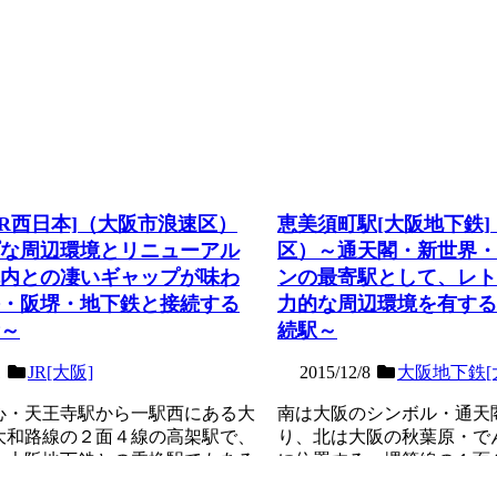
JR西日本]（大阪市浪速区）
恵美須町駅[大阪地下鉄
な周辺環境とリニューアル
区）～通天閣・新世界・
内との凄いギャップが味わ
ンの最寄駅として、レト
・阪堺・地下鉄と接続する
力的な周辺環境を有する
～
続駅～
1
JR[大阪]
2015/12/8
大阪地下鉄[
心・天王寺駅から一駅西にある大
南は大阪のシンボル・通天
大和路線の２面４線の高架駅で、
り、北は大阪の秋葉原・で
・大阪地下鉄との乗換駅でもある
に位置する、堺筋線の１面
ほぼ同位...
自体はシンプルであるが...
記事を読む