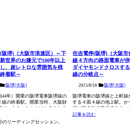
[阪堺]（大阪市浪速区）～下
住吉電停[阪堺]（大阪
新世界のお膝元で100年以上
線４方向の路面電車が併
し、超レトロな雰囲気を残
ダイヤモンドクロスする
終着駅～
線の分岐点～
阪堺[大阪]
2015/8/18
阪堺[大阪]
明治44年）開業の阪堺電車阪堺線の
阪堺電車の阪堺線と上町線
２線の終着駅。開業当時、大阪財
する４面４線の地上駅。か
町が一大ターミナルになることを
線は別会社の路線であり、
...
名残が停留所構造に残...
記事を読む
分のリーディングセッション。