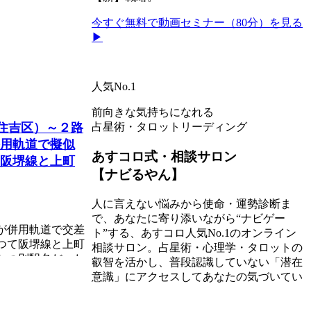
今すぐ無料で動画セミナー（80分）を見る
▶
人気No.1
前向きな気持ちになれる
市住吉区）～２路
占星術・タロットリーディング
用軌道で擬似
あすコロ式・相談サロン
阪堺線と上町
【ナビるやん】
人に言えない悩みから使命・運勢診断ま
で、あなたに寄り添いながら“ナビゲー
が併用軌道で交差
ト”する、あすコロ人気No.1のオンライン
つて阪堺線と上町
相談サロン。占星術・心理学・タロットの
かつ別駅名だった
叡智を活かし、普段認識していない「潜在
意識」にアクセスしてあなたの気づいてい