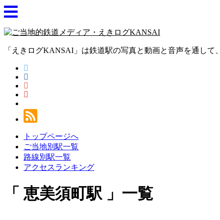
「えきログKANSAI」は鉄道駅の写真と動画と音声を通し
トップページへ
ご当地別駅一覧
路線別駅一覧
アクセスランキング
恵美須町駅
一覧