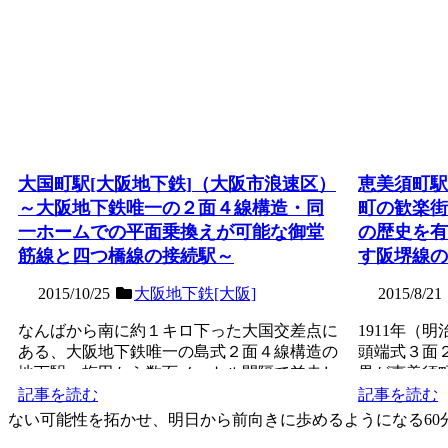
大国町駅[大阪地下鉄]（大阪市浪速区）
恵美須町駅
～大阪地下鉄唯一の２面４線構造・同
町の歓楽街
一ホームでの平面乗換えが可能な御堂
の歴史を有
筋線と四つ橋線の接続駅～
す阪堺線の
2015/10/25
大阪地下鉄[大阪]
2015/8/21
なんばから南に約１キロ下った大国交差点に
1911年（
ある、大阪地下鉄唯一の島式２面４線構造の
頭端式３面
地下駅。梅田から数百メートル間隔で並走し
界が恵美須
ていた御堂筋線と四つ...
見越して内国勧
記事を読む
記事を読む
ない可能性を拓かせ、明日から前向きに歩めるようになる60