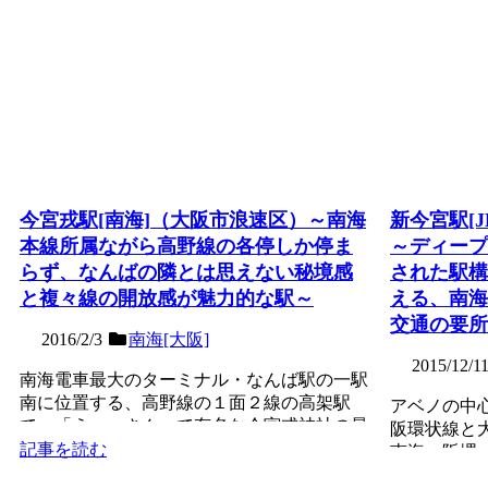
今宮戎駅[南海]（大阪市浪速区）～南海
新今宮駅[
本線所属ながら高野線の各停しか停ま
～ディープ
らず、なんばの隣とは思えない秘境感
された駅構
と複々線の開放感が魅力的な駅～
える、南海
交通の要所
2016/2/3
南海[大阪]
2015/12/1
南海電車最大のターミナル・なんば駅の一駅
南に位置する、高野線の１面２線の高架駅
アベノの中
で、「えべっさん」で有名な今宮戎神社の最
阪環状線と
寄駅。南海本線・高野線...
記事を読む
南海・阪堺
交通の要所。
記事を読む