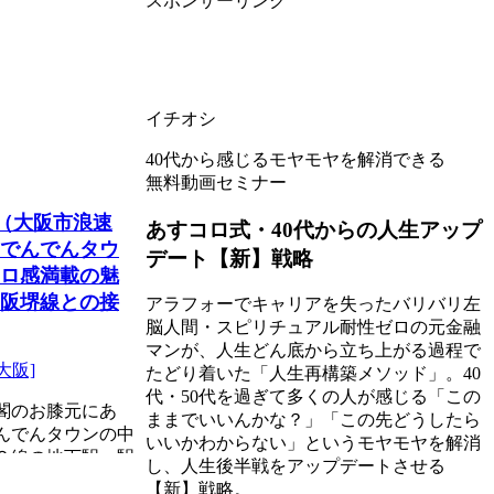
スポンサーリンク
イチオシ
40代から感じるモヤモヤを解消できる
無料動画セミナー
]（大阪市浪速
あすコロ式・40代からの人生アップ
でんでんタウ
デート【新】戦略
ロ感満載の魅
阪堺線との接
アラフォーでキャリアを失ったバリバリ左
脳人間・スピリチュアル耐性ゼロの元金融
マンが、人生どん底から立ち上がる過程で
大阪]
たどり着いた「人生再構築メソッド」。40
代・50代を過ぎて多くの人が感じる「この
閣のお膝元にあ
ままでいいんかな？」「この先どうしたら
んでんタウンの中
いいかわからない」というモヤモヤを解消
２線の地下駅。駅
し、人生後半戦をアップデートさせる
【新】戦略。