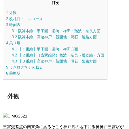
目次
1
外観
2
改札口・コンコース
3
時刻表
3.1
阪神本線：甲子園・尼崎・梅田・難波・奈良方面
3.2
阪神本線：高速神戸・新開地・明石・姫路方面
4
乗り場
4.1
【１番線】甲子園・尼崎・梅田方面
4.2
【２番線】（当駅始発）難波・奈良（近鉄線）方面
4.3
【３番線】高速神戸・新開地・明石・姫路方面
5
えきログちゃんねる
6
乗換駅
外観
三宮交差点の南東角にあるそごう神戸店の地下に阪神神戸三宮駅が