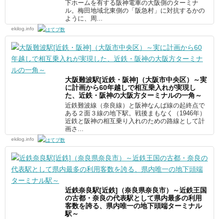
下ホームを有する阪神電車の大阪側のターミナ
ル。梅田地域北東側の「阪急村」に対抗するかの
ように、周...
ekilog.info
大阪難波駅[近鉄・阪神]（大阪市中央区）～実
に計画から60年越しで相互乗入れが実現し
た、近鉄・阪神の大阪方ターミナルの一角～
近鉄難波線（奈良線）と阪神なんば線の起終点で
ある２面３線の地下駅。戦後まもなく（1946年）
近鉄と阪神の相互乗り入れのための路線として計
画さ...
ekilog.info
近鉄奈良駅[近鉄]（奈良県奈良市）～近鉄王国
の古都・奈良の代表駅として県内最多の利用
客数を誇る、県内唯一の地下頭端ターミナル
駅～