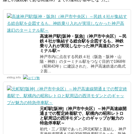
高速神戸駅[阪神・阪急]（神戸市中央区）～民
鉄４社が集結する総合駅を企図するも、神鉄
乗り入れが実現しなかった神戸高速幻のター
ミナル駅～
神戸市内に点在する民鉄４社（阪急・阪神・山
陽・神鉄）のターミナル駅をつなぐ目的で1968年
（昭和43年）に建設された、神戸高速鉄道の島式
２面...
ekilog.info
元町駅[阪神]（神戸市中央区）～神戸高速線開
通までの暫定終着駅で、駅構内の昭和レトロ
と駅周辺の西洋モダンとのギャップが魅力の
特急停車駅～
初代・三ノ宮駅であったJR元町駅と直結し、神戸