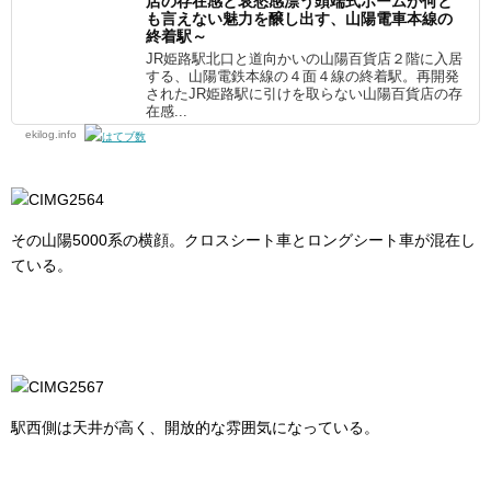
店の存在感と哀愁感漂う頭端式ホームが何と
も言えない魅力を醸し出す、山陽電車本線の
終着駅～
JR姫路駅北口と道向かいの山陽百貨店２階に入居
する、山陽電鉄本線の４面４線の終着駅。再開発
されたJR姫路駅に引けを取らない山陽百貨店の存
在感...
ekilog.info
その山陽5000系の横顔。クロスシート車とロングシート車が混在し
ている。
駅西側は天井が高く、開放的な雰囲気になっている。