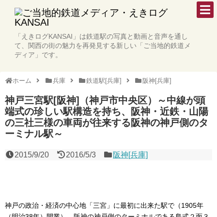
「えきログKANSAI」は鉄道駅の写真と動画と音声を通し
て、関西の街の魅力を再発見する新しい「ご当地的鉄道メ
ディア」です。
ホーム
兵庫
鉄道駅[兵庫]
阪神[兵庫]
神戸三宮駅[阪神]（神戸市中央区）～中線が頭
端式の珍しい駅構造を持ち、阪神・近鉄・山陽
の三社三様の車両が往来する阪神の神戸側のタ
ーミナル駅～
2015/9/20
2016/5/3
阪神[兵庫]
神戸の政治・経済の中心地「三宮」に最初に出来た駅で（1905年
（明治38年）開業）、阪神の神戸側のターミナルである島式２面３