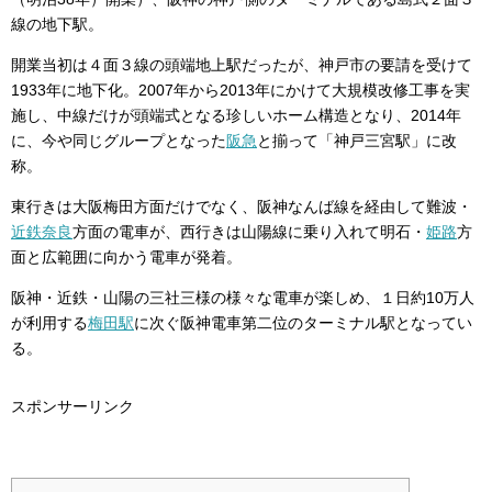
線の地下駅。
開業当初は４面３線の頭端地上駅だったが、神戸市の要請を受けて
1933年に地下化。2007年から2013年にかけて大規模改修工事を実
施し、中線だけが頭端式となる珍しいホーム構造となり、2014年
に、今や同じグループとなった
阪急
と揃って「神戸三宮駅」に改
称。
東行きは大阪梅田方面だけでなく、阪神なんば線を経由して難波・
近鉄奈良
方面の電車が、西行きは山陽線に乗り入れて明石・
姫路
方
面と広範囲に向かう電車が発着。
阪神・近鉄・山陽の三社三様の様々な電車が楽しめ、１日約10万人
が利用する
梅田駅
に次ぐ阪神電車第二位のターミナル駅となってい
る。
スポンサーリンク