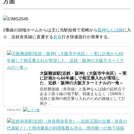
方面
2番線の頭端ホームからは主に当駅始発で尼崎から
阪神なんば線
に入
り、近鉄奈良線に直通する
奈良
行き快速急行が発車する。
大阪難波駅[近鉄・阪神]（大阪市中央区）～実
に計画から60年越しで相互乗入れが実現し
た、近鉄・阪神の大阪方ターミナルの一角～
近鉄難波線（奈良線）と阪神なんば線の起終点で
ある２面３線の地下駅。戦後まもなく（1946年）
近鉄と阪神の相互乗り入れのための路線として計
画さ...
ekilog.info