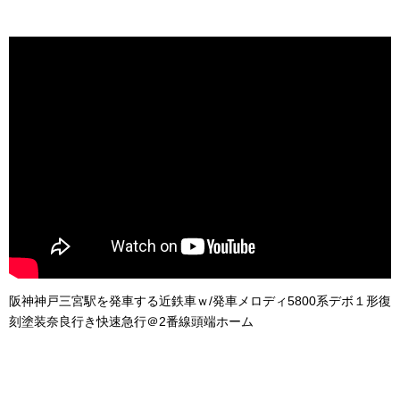
阪神神戸三宮駅を発車する近鉄車ｗ/発車メロディ5800系デボ１形復
刻塗装奈良行き快速急行＠2番線頭端ホーム