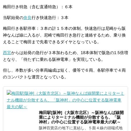
梅田行き特急（含む直通特急）：６本
当駅始発の
奈良
行き快速急行：３本
梅田行き各駅停車：３本の計１５本の体制。快速急行は尼崎から阪
神なんば線に入るが、尼崎で梅田行き急行と連絡するため、乗り換
えることで梅田まで先着できるダイヤとなっている。
西宮
からは始発の急行が３本加わるため、18本体制で阪急の1.5倍増
となり、「待たずに乗れる阪神電車」を実現している。
但し、本数が多い分車両編成は短く、優等で６両、各駅停車で４両
のコンパクトな運営となっている。
梅田駅[阪神]（大阪市北区）～阪神なんば線開
業によりターミナル機能が分散するも、「阪
神村」の中心に位置する阪神電車最大の駅～
阪神百貨店の地下に直結し、５面４線の頭端式地