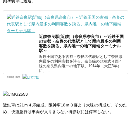
刻塗装車に遭遇。
近鉄奈良駅[近鉄]（奈良県奈良市）～近鉄王国
の古都・奈良の代表駅として県内最多の利用
客数を誇る、県内唯一の地下頭端ターミナル
駅～
近鉄王国である古都・奈良の代表駅として奈良県
内最多の利用客数を誇る、奈良線の頭端式４面４
線の奈良県内唯一の地下駅。1914年（大正3年）
に、...
ekilog.info
近鉄車は21ｍ４扉編成。阪神車18ｍ３扉より大味の構成だ。そのた
め、快速急行は車両が入りきらない御影駅には停車しない。