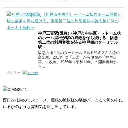
神戸三宮駅[阪急]（神戸市中央区）～ドーム状
のホーム屋根が駅の威厳を保ち続ける、阪急
第二位の利用客数を誇る神戸側のターミナル
駅～
阪急の神戸側のターミナルである島式２面３線の
高架駅。2014年に「三宮」から現在の「神戸三
宮」に改称。1936年（昭和11年）の開業当時か
ら...
ekilog.info
西口改札内のコンコース。屋根の波模様の装飾が、まるで海の中に
いるかのような雰囲気を醸し出している。