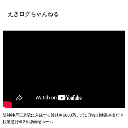
えきログちゃんねる
阪神神戸三宮駅に入線する近鉄車5800系デボ１形復刻塗装奈良行き
快速急行＠2番線頭端ホーム