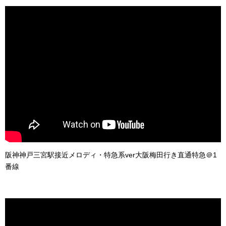
阪神神戸三宮駅接近メロディ・特急系ver大阪梅田行き直通特急＠1
番線