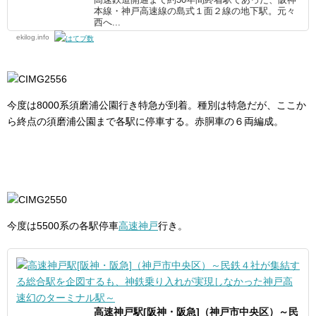
高速鉄道開通まで約30年間終着駅であった、阪神
本線・神戸高速線の島式１面２線の地下駅。元々
西へ...
ekilog.info
今度は8000系須磨浦公園行き特急が到着。種別は特急だが、ここか
ら終点の須磨浦公園まで各駅に停車する。赤胴車の６両編成。
今度は5500系の各駅停車
高速神戸
行き。
高速神戸駅[阪神・阪急]（神戸市中央区）～民