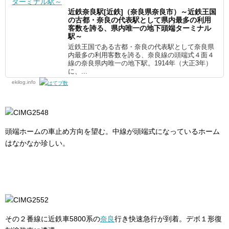
近鉄奈良駅[近鉄]（奈良県奈良市）～近鉄王国
の古都・奈良の代表駅として県内最多の利用
客数を誇る、県内唯一の地下頭端ターミナル
駅～
近鉄王国である古都・奈良の代表駅として奈良県
内最多の利用客数を誇る、奈良線の頭端式４面４
線の奈良県内唯一の地下駅。1914年（大正3年）
に、...
ekilog.info
頭端ホームの車止め方向を望む。中線が頭端式になっているホーム
はなかなか珍しい。
その２番線に近鉄車5800系の
奈良
行き快速急行が到着。デボ１形復