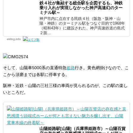
鉄４社が集結する総合駅を企図するも、神鉄
乗り入れが実現しなかった神戸高速幻のター
ミナル駅～
神戸市内に点在する民鉄４社（阪急・阪神・山
陽・神鉄）のターミナル駅をつなぐ目的で1968年
（昭和43年）に建設された、神戸高速鉄道の島式
２面...
ekilog.info
そして、山陽車5000系の直通特急
姫路
行き。黄色網掛けなので、こ
こから須磨までは各駅に停車する。
阪神・近鉄・山陽の三社三様の車両が見られるのが、この駅の楽し
いところだ。
山陽姫路駅[山陽]（兵庫県姫路市）～山陽百貨