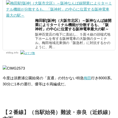
梅田駅[阪神]（大阪市北区）～阪神なんば線開
業によりターミナル機能が分散するも、「阪
神村」の中心に位置する阪神電車最大の駅～
阪神百貨店の地下に直結し、５面４線の頭端式地
下ホームを有する阪神電車の大阪側のターミナ
ル。梅田地域北東側の「阪急村」に対抗するかの
ように、周...
ekilog.info
今度は須磨浦公園始発の「直通」の付かない特急
梅田
行き8000系。
30分に1本の運行。優等は６両編成だ。
【２番線】（当駅始発）難波・奈良（近鉄線）