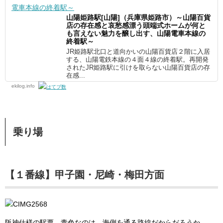
山陽姫路駅[山陽]（兵庫県姫路市）～山陽百貨
店の存在感と哀愁感漂う頭端式ホームが何と
も言えない魅力を醸し出す、山陽電車本線の
終着駅～
JR姫路駅北口と道向かいの山陽百貨店２階に入居
する、山陽電鉄本線の４面４線の終着駅。再開発
されたJR姫路駅に引けを取らない山陽百貨店の存
在感...
ekilog.info
乗り場
【１番線】甲子園・尼崎・梅田方面
阪神仕様の駅票。青色なのは、海側を通る路線だからだろうか。