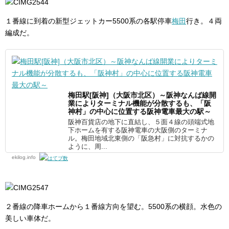
１番線に到着の新型ジェットカー5500系の各駅停車
梅田
行き。４両
編成だ。
梅田駅[阪神]（大阪市北区）～阪神なんば線開
業によりターミナル機能が分散するも、「阪
神村」の中心に位置する阪神電車最大の駅～
阪神百貨店の地下に直結し、５面４線の頭端式地
下ホームを有する阪神電車の大阪側のターミナ
ル。梅田地域北東側の「阪急村」に対抗するかの
ように、周...
ekilog.info
２番線の降車ホームから１番線方向を望む。5500系の横顔。水色の
美しい車体だ。