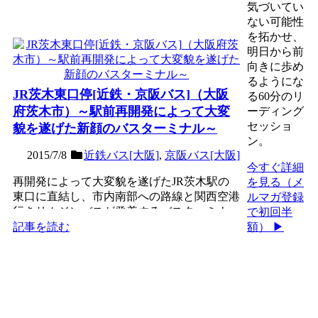
気づいてい
ない可能性
を拓かせ、
明日から前
向きに歩め
るようにな
JR茨木東口停[近鉄・京阪バス]（大阪
る60分のリ
府茨木市）～駅前再開発によって大変
ーディング
セッショ
貌を遂げた新顔のバスターミナル～
ン。
2015/7/8
近鉄バス[大阪]
,
京阪バス[大阪]
今すぐ詳細
再開発によって大変貌を遂げたJR茨木駅の
を見る（メ
東口に直結し、市内南部への路線と関西空港
ルマガ登録
行きリムジンバスが発着するバスターミナ
で初回半
ル。これまでの市内南部...
額） ▶
記事を読む