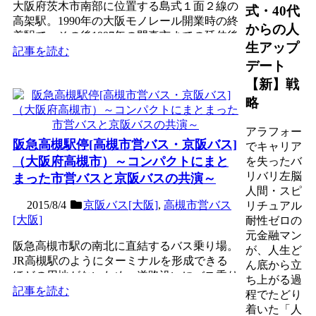
大阪府茨木市南部に位置する島式１面２線の
式・40代
高架駅。1990年の大阪モノレール開業時の終
からの人
着駅で、その後1997年の門真市までの延伸後
生アップ
途中駅となる...
記事を読む
デート
【新】戦
略
アラフォー
阪急高槻駅停[高槻市営バス・京阪バス]
でキャリア
（大阪府高槻市）～コンパクトにまと
を失ったバ
リバリ左脳
まった市営バスと京阪バスの共演～
人間・スピ
2015/8/4
京阪バス[大阪]
,
高槻市営バス
リチュアル
[大阪]
耐性ゼロの
元金融マン
阪急高槻市駅の南北に直結するバス乗り場。
が、人生ど
JR高槻駅のようにターミナルを形成できる
ん底から立
ほどの用地がないため、道路沿いにバス乗り
ち上がる過
場が並ぶ。北口は市営...
記事を読む
程でたどり
着いた「人