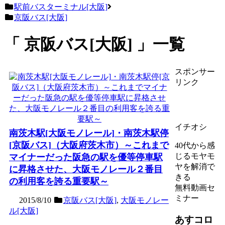
駅前バスターミナル[大阪]
京阪バス[大阪]
京阪バス[大阪]
一覧
スポンサー
リンク
イチオシ
南茨木駅[大阪モノレール]・南茨木駅停
[京阪バス]（大阪府茨木市）～これまで
40代から感
じるモヤモ
マイナーだった阪急の駅を優等停車駅
ヤを解消で
に昇格させた、大阪モノレール２番目
きる
の利用客を誇る重要駅～
無料動画セ
ミナー
2015/8/10
京阪バス[大阪]
,
大阪モノレー
ル[大阪]
あすコロ