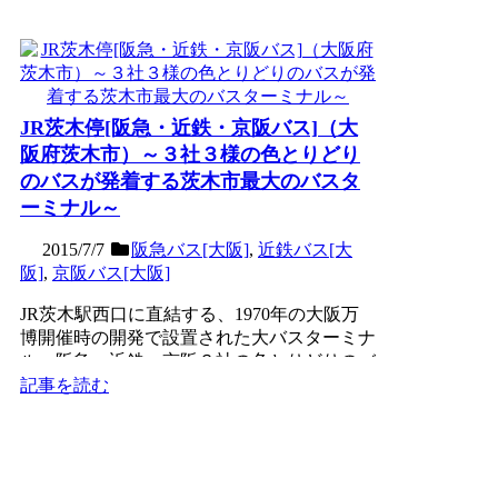
JR茨木停[阪急・近鉄・京阪バス]（大
阪府茨木市）～３社３様の色とりどり
のバスが発着する茨木市最大のバスタ
ーミナル～
2015/7/7
阪急バス[大阪]
,
近鉄バス[大
阪]
,
京阪バス[大阪]
JR茨木駅西口に直結する、1970年の大阪万
博開催時の開発で設置された大バスターミナ
ル。阪急・近鉄・京阪３社の色とりどりのバ
スが発着する様は...
記事を読む