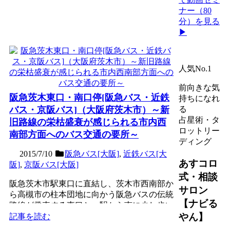
ナー（80
分）を見る
▶
人気No.1
前向きな気
阪急茨木東口・南口停[阪急バス・近鉄
持ちになれ
バス・京阪バス]（大阪府茨木市）～新
る
占星術・タ
旧路線の栄枯盛衰が感じられる市内西
ロットリー
南部方面へのバス交通の要所～
ディング
2015/7/10
阪急バス[大阪]
,
近鉄バス[大
あすコロ
阪]
,
京阪バス[大阪]
式・相談
阪急茨木市駅東口に直結し、茨木市西南部か
サロン
ら高槻市の柱本団地に向かう阪急バスの伝統
【ナビる
路線が発車する東口と、駅から南に少し歩い
た高架下にあり、茨木...
やん】
記事を読む