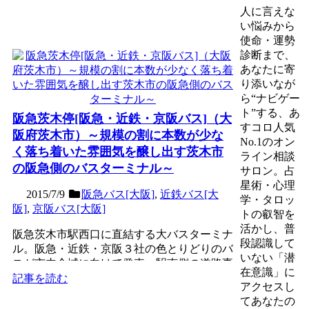
人に言えな
い悩みから
使命・運勢
診断まで、
あなたに寄
り添いなが
ら“ナビゲー
ト”する、あ
阪急茨木停[阪急・近鉄・京阪バス]（大
すコロ人気
阪府茨木市）～規模の割に本数が少な
No.1のオン
く落ち着いた雰囲気を醸し出す茨木市
ライン相談
の阪急側のバスターミナル～
サロン。占
星術・心理
2015/7/9
阪急バス[大阪]
,
近鉄バス[大
学・タロッ
阪]
,
京阪バス[大阪]
トの叡智を
活かし、普
阪急茨木市駅西口に直結する大バスターミナ
段認識して
ル。阪急・近鉄・京阪３社の色とりどりのバ
いない「潜
スが市内全域に向けて発車。駅南側の道路事
在意識」に
情が改善されたことに...
記事を読む
アクセスし
てあなたの