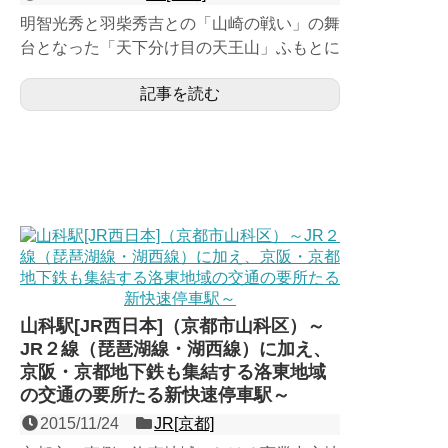
明智光秀と羽柴秀吉との「山崎の戦い」の舞
台となった「天下分け目の天王山」ふもとに
位置する、JR京都線（東海道本線）の島式
記事を読む
２面４線の地上駅。ホ...
山科駅[JR西日本]（京都市山科区）～
JR２線（琵琶湖線・湖西線）に加え、
京阪・京都地下鉄も集結する洛東地域
の交通の要所たる新快速停車駅～
2015/11/24
JR[京都]