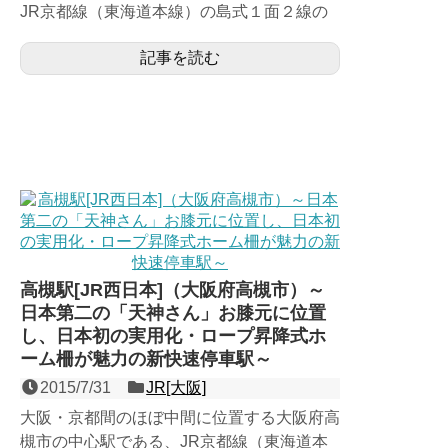
JR京都線（東海道本線）の島式１面２線の
地上駅。2008年に開業し、当初１日乗車人
記事を読む
数4000人と控え...
高槻駅[JR西日本]（大阪府高槻市）～
日本第二の「天神さん」お膝元に位置
し、日本初の実用化・ロープ昇降式ホ
ーム柵が魅力の新快速停車駅～
2015/7/31
JR[大阪]
大阪・京都間のほぼ中間に位置する大阪府高
槻市の中心駅である、JR京都線（東海道本