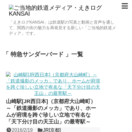
「えきログKANSAI」は鉄道駅の写真と動画と音声を通し
て、関西の街の魅力を再発見する新しい「ご当地的鉄道メ
ディア」です。
特急サンダーバード
一覧
山崎駅[JR西日本]（京都府大山崎町）
～「鉄道撮影のメッカ」であり、ホー
ムが府境を跨ぐ珍しい立地で有名な
「天下分け目の天王山」の最寄駅～
2016/2/19
JR[京都]