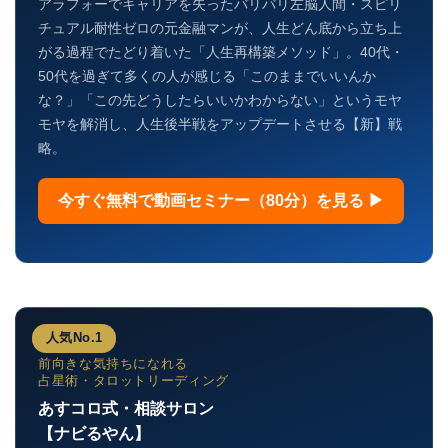
アラフォーでキャリアを失ったバリバリ左脳人間・スピリ
チュアル耐性ゼロの元金融マンが、人生どん底から立ち上
がる過程でたどり着いた「人生再構築メソッド」。40代・
50代を過ぎて多くの人が感じる「このままでいいんか
な？」「この先どうしたらいいかわからない」というモヤ
モヤを解消し、人生後半戦をアップデートさせる【新】戦
略。
今すぐ無料で動画セミナー（80分）を見る ▶
人気No.1
前向きな気持ちになれる
占星術・タロットリーディング
あすコロ式・相談サロン
【ナビるやん】