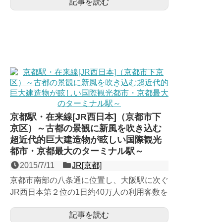
記事を読む
駅。1874年（明治...
京都駅・在来線[JR西日本]（京都市下
京区）～古都の景観に新風を吹き込む
超近代的巨大建造物が眩しい国際観光
都市・京都最大のターミナル駅～
2015/7/11
JR[京都]
京都市南部の八条通に位置し、大阪駅に次ぐ
JR西日本第２位の1日約40万人の利用客数を
誇る、日本を代表する観光地・京都最大のタ
記事を読む
ーミナル。在来線...