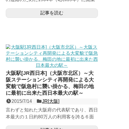
した、JR京都線（東海道線）の駅で、第４
記事を読む
回近畿の駅百選認...
大阪駅[JR西日本]（大阪市北区）～大
阪ステーションシティ再開発による大
変貌で阪急村に襲い掛かる、梅田の地
に最初に出来た西日本最大の駅～
2015/7/14
JR[大阪]
言わずと知れた大阪府の代表駅であり、西日
本最大の１日約80万人の利用客を誇る６面
１１線の高架駅で、第一回近畿の駅百選認定