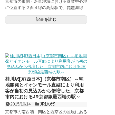
京都市の東側・洛東地域における商業中心地
に位置する２面４線の高架駅で、琵琶湖線
（東海道本線）と湖西線の接続点でもある新
記事を読む
快速停車駅。大正時代に...
桂川駅[JR西日本]（京都市南区）～宅
地開発とイオンモール直結により利用
客が当初の見込みから倍増した、京都
市内におけるJR京都線最西端の駅～
2015/10/14
JR[京都]
京都市の南西端、南区と西京区の区境にある