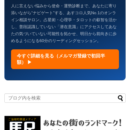
人に言えない悩みから使命・運勢診断まで、あなたに寄り
添いながら“ナビゲート”する、あすコロ人気No.1のオンラ
イン相談サロン。占星術・心理学・タロットの叡智を活か
し、普段認識していない「潜在意識」にアクセスしてあな
たの気づいていない可能性を拓かせ、明日から前向きに歩
めるようになる60分のリーディングセッション。
今すぐ詳細を見る（メルマガ登録で初回半
額） ▶