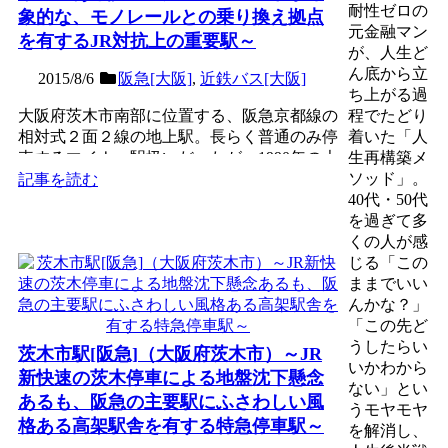
耐性ゼロの
象的な、モノレールとの乗り換え拠点
元金融マン
を有するJR対抗上の重要駅～
が、人生ど
ん底から立
2015/8/6
阪急[大阪]
,
近鉄バス[大阪]
ち上がる過
大阪府茨木市南部に位置する、阪急京都線の
程でたどり
相対式２面２線の地上駅。長らく普通のみ停
着いた「人
車するマイナー駅扱いだったが、1990年の大
生再構築メ
阪モノレール開業...
ソッド」。
記事を読む
40代・50代
を過ぎて多
くの人が感
じる「この
ままでいい
んかな？」
「この先ど
うしたらい
茨木市駅[阪急]（大阪府茨木市）～JR
いかわから
新快速の茨木停車による地盤沈下懸念
ない」とい
あるも、阪急の主要駅にふさわしい風
うモヤモヤ
格ある高架駅舎を有する特急停車駅～
を解消し、