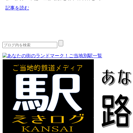
ル。阪急・近鉄・京阪３社の色とりどりのバ
スが発着する様は...
記事を読む