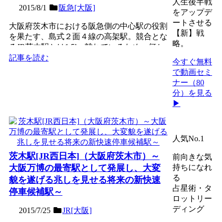
人生後半戦
2015/8/1
阪急[大阪]
をアップデ
ートさせる
大阪府茨木市における阪急側の中心駅の役割
【新】戦
を果たす、島式２面４線の高架駅。競合とな
略。
るJR茨木駅とは1.5km離れているため、何か
と比較される高...
記事を読む
今すぐ無料
で動画セミ
ナー（80
分）を見る
▶
人気No.1
茨木駅[JR西日本]（大阪府茨木市）～
前向きな気
大阪万博の最寄駅として発展し、大変
持ちになれ
る
貌を遂げる兆しを見せる将来の新快速
占星術・タ
停車候補駅～
ロットリー
ディング
2015/7/25
JR[大阪]