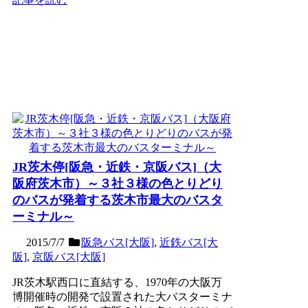
JR茨木停[阪急・近鉄・京阪バス]（大
阪府茨木市）～３社３様の色とりどり
のバスが発着する茨木市最大のバスタ
ーミナル～
2015/7/7
阪急バス[大阪]
,
近鉄バス[大
阪]
,
京阪バス[大阪]
JR茨木駅西口に直結する、1970年の大阪万
博開催時の開発で設置された大バスターミナ