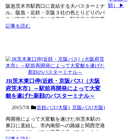
額） ▶
阪急茨木市駅西口に直結する大バスターミナ
ル。阪急・近鉄・京阪３社の色とりどりのバ
スが市内全域に向けて発車。駅南側の道路事
情が改善されたことに...
記事を読む
JR茨木東口停[近鉄・京阪バス]（大阪
府茨木市）～駅前再開発によって大変
貌を遂げた新顔のバスターミナル～
2015/7/8
近鉄バス[大阪]
,
京阪バス[大阪]
再開発によって大変貌を遂げたJR茨木駅の
東口に直結し、市内南部への路線と関西空港
行きリムジンバスが発着するバスターミナ
ル。これまでの市内南部...
記事を読む