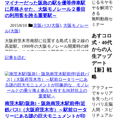
じるモヤモ
マイナーだった阪急の駅を優等停車駅
ヤを解消で
に昇格させた、大阪モノレール２番目
きる
の利用客を誇る重要駅～
無料動画セ
ミナー
2015/8/10
京阪バス[大阪]
,
大阪モノレー
ル[大阪]
あすコロ
大阪府茨木市南部に位置する島式１面２線の
式・40代
高架駅。1990年の大阪モノレール開業時の終
からの人
着駅で、その後1997年の門真市までの延伸後
生アップ
途中駅となる...
記事を読む
デート
【新】戦
略
アラフォー
でキャリア
を失ったバ
南茨木駅[阪急]・阪急南茨木駅前停[近
リバリ左脳
鉄バス]（大阪府茨木市）～駅前ロータ
人間・スピ
リチュアル
リーにある謎の巨大モニュメントが印