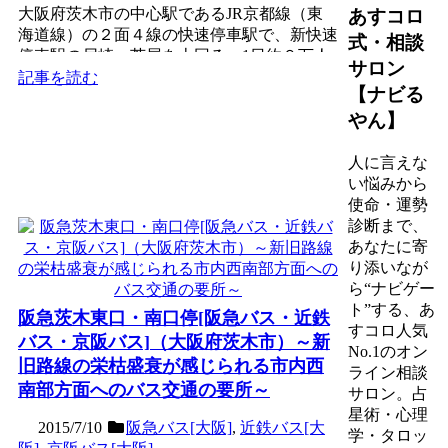
大阪府茨木市の中心駅であるJR京都線（東
あすコロ
海道線）の２面４線の快速停車駅で、新快速
式・相談
停車駅の尼崎・芦屋を上回る、1日約９万人
サロン
の乗降客数を誇る。1...
記事を読む
【ナビる
やん】
人に言えな
い悩みから
使命・運勢
診断まで、
あなたに寄
り添いなが
ら“ナビゲー
ト”する、あ
阪急茨木東口・南口停[阪急バス・近鉄
すコロ人気
バス・京阪バス]（大阪府茨木市）～新
No.1のオン
旧路線の栄枯盛衰が感じられる市内西
ライン相談
南部方面へのバス交通の要所～
サロン。占
星術・心理
2015/7/10
阪急バス[大阪]
,
近鉄バス[大
学・タロッ