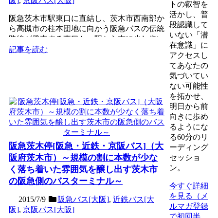
阪]
,
京阪バス[大阪]
トの叡智を
活かし、普
阪急茨木市駅東口に直結し、茨木市西南部か
段認識して
ら高槻市の柱本団地に向かう阪急バスの伝統
いない「潜
路線が発車する東口と、駅から南に少し歩い
在意識」に
た高架下にあり、茨木...
記事を読む
アクセスし
てあなたの
気づいてい
ない可能性
を拓かせ、
明日から前
向きに歩め
るようにな
る60分のリ
阪急茨木停[阪急・近鉄・京阪バス]（大
ーディング
阪府茨木市）～規模の割に本数が少な
セッショ
ン。
く落ち着いた雰囲気を醸し出す茨木市
の阪急側のバスターミナル～
今すぐ詳細
を見る（メ
2015/7/9
阪急バス[大阪]
,
近鉄バス[大
ルマガ登録
阪]
,
京阪バス[大阪]
で初回半