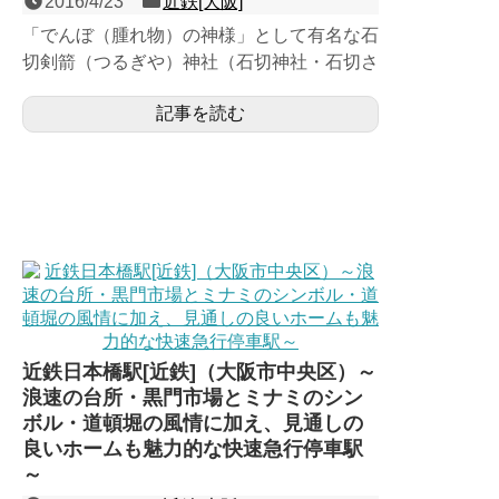
2016/4/23
近鉄[大阪]
「でんぼ（腫れ物）の神様」として有名な石
切剣箭（つるぎや）神社（石切神社・石切さ
ん）表参道の最寄駅である、奈良線の島式２
記事を読む
面４線の地上駅。駅西...
近鉄日本橋駅[近鉄]（大阪市中央区）～
浪速の台所・黒門市場とミナミのシン
ボル・道頓堀の風情に加え、見通しの
良いホームも魅力的な快速急行停車駅
～