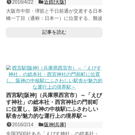
2016/4/22
近鉄[大阪]
大阪市中部・堺筋と千日前通が交差する日本
橋一丁目（通称：日本一）に位置する、難波
線（奈良線）の相対式２面２線の地下駅で、
記事を読む
大阪地下鉄堺筋線と千...
西宮駅[阪神]（兵庫県西宮市）～「えび
す神社」の総本社・西宮神社の門前町
に位置し、阪神の中核駅にふさわしい
駅舎が魅力的な運行上の境界駅～
2016/2/14
阪神[兵庫]
全国3500社ある「えびす神社」の総本社・