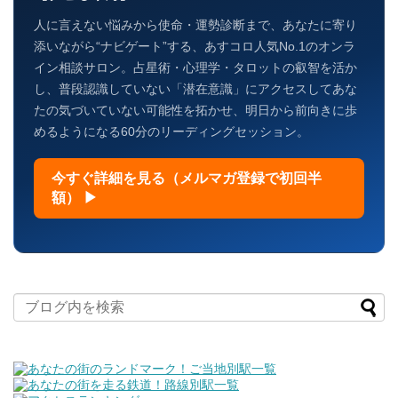
人に言えない悩みから使命・運勢診断まで、あなたに寄り
添いながら“ナビゲート”する、あすコロ人気No.1のオンラ
イン相談サロン。占星術・心理学・タロットの叡智を活か
し、普段認識していない「潜在意識」にアクセスしてあな
たの気づいていない可能性を拓かせ、明日から前向きに歩
めるようになる60分のリーディングセッション。
今すぐ詳細を見る（メルマガ登録で初回半
額） ▶