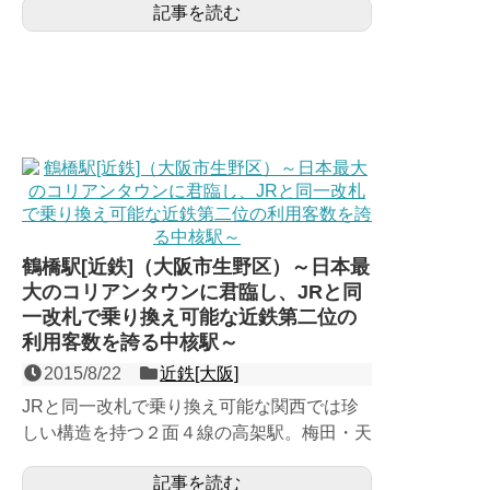
記事を読む
駅・南海なんば駅に次ぐ...
鶴橋駅[近鉄]（大阪市生野区）～日本最
大のコリアンタウンに君臨し、JRと同
一改札で乗り換え可能な近鉄第二位の
利用客数を誇る中核駅～
2015/8/22
近鉄[大阪]
JRと同一改札で乗り換え可能な関西では珍
しい構造を持つ２面４線の高架駅。梅田・天
王寺へと繋がる大阪環状線との大量の乗り換
記事を読む
え客が寄与し、1日約...