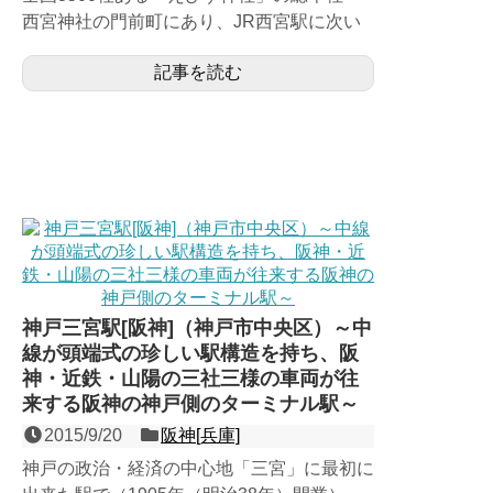
西宮神社の門前町にあり、JR西宮駅に次い
で、西宮の地に２番目に開業した阪神本線の
記事を読む
２面４線の高架駅。...
神戸三宮駅[阪神]（神戸市中央区）～中
線が頭端式の珍しい駅構造を持ち、阪
神・近鉄・山陽の三社三様の車両が往
来する阪神の神戸側のターミナル駅～
2015/9/20
阪神[兵庫]
神戸の政治・経済の中心地「三宮」に最初に