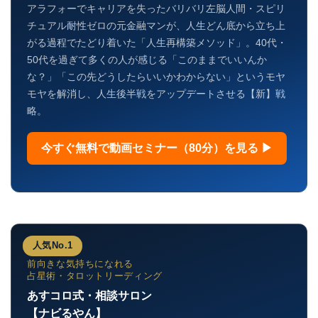
アラフォーでキャリアを失ったバリバリ左脳人間・スピリ
チュアル耐性ゼロの元金融マンが、人生どん底から立ち上
がる過程でたどり着いた「人生再構築メソッド」。40代・
50代を過ぎて多くの人が感じる「このままでいいんか
な？」「この先どうしたらいいかわからない」というモヤ
モヤを解消し、人生後半戦をアップデートさせる【新】戦
略。
今すぐ無料で動画セミナー（80分）を見る ▶
人気No.1
前向きな気持ちになれる
占星術・タロットリーディング
あすコロ式・相談サロン
【ナビるやん】