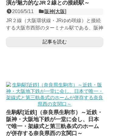
演が魅力的なJR２線との接続駅～
2016/5/11
阪神[大阪]
JR２線（大阪環状線・JRゆめ咲線）と接続
する大阪市西部のターミナル駅である、阪神
なんば線の相対式２面２線の高架駅。旧・伝
記事を読む
法線の延伸により開...
生駒駅[近鉄]（奈良県生駒市）～近鉄・
阪神・大阪地下鉄が一堂に会し、日本
で唯一・架線式と第三軌条式のホーム
が併存する奈良県西の玄関口～