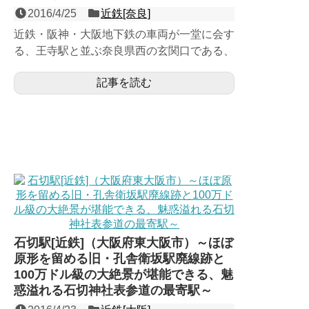
2016/4/25
近鉄[奈良]
近鉄・阪神・大阪地下鉄の車両が一堂に会す
る、王寺駅と並ぶ奈良県西の玄関口である、
奈良線・けいはんな線・生駒線の３面６線の
記事を読む
地上駅。県内５番目の...
石切駅[近鉄]（大阪府東大阪市）～ほぼ
原形を留める旧・孔舎衛坂駅廃線跡と
100万ドル級の大絶景が堪能できる、魅
惑溢れる石切神社表参道の最寄駅～