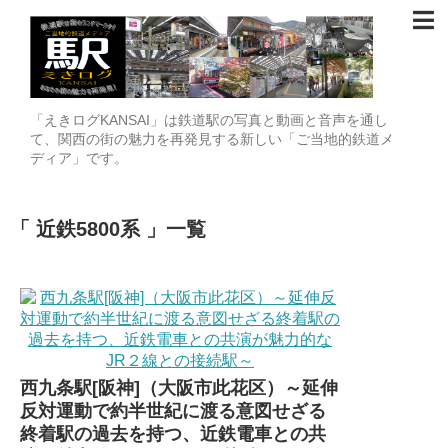
「えきログKANSAI」は鉄道駅の写真と動画と音声を通し
て、関西の街の魅力を再発見する新しい「ご当地的鉄道メ
ディア」です。
近鉄5800系
一覧
西九条駅[阪神]（大阪市此花区）～延伸
反対運動で約半世紀に渡る意図せざる
終着駅の過去を持つ、近鉄電車との共