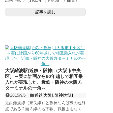
出来た駅で（1905年（明治38年）開業）、
阪神の神戸側のターミナルである島式２面３
記事を読む
線の地下駅。開業...
大阪難波駅[近鉄・阪神]（大阪市中央
区）～実に計画から60年越しで相互乗
入れが実現した、近鉄・阪神の大阪方
ターミナルの一角～
2015/9/6
近鉄[大阪]
,
阪神[大阪]
近鉄難波線（奈良線）と阪神なんば線の起終
点である２面３線の地下駅。戦後まもなく