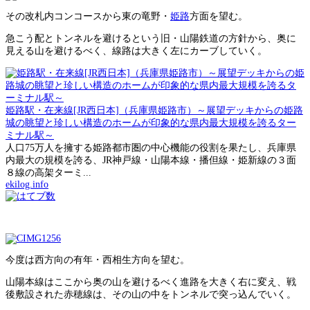
その改札内コンコースから東の竜野・
姫路
方面を望む。
急こう配とトンネルを避けるという旧・山陽鉄道の方針から、奥に
見える山を避けるべく、線路は大きく左にカーブしていく。
姫路駅・在来線[JR西日本]（兵庫県姫路市）～展望デッキからの姫路
城の眺望と珍しい構造のホームが印象的な県内最大規模を誇るター
ミナル駅～
人口75万人を擁する姫路都市圏の中心機能の役割を果たし、兵庫県
内最大の規模を誇る、JR神戸線・山陽本線・播但線・姫新線の３面
８線の高架ターミ...
ekilog.info
今度は西方向の有年・西相生方向を望む。
山陽本線はここから奥の山を避けるべく進路を大きく右に変え、戦
後敷設された赤穂線は、その山の中をトンネルで突っ込んでいく。