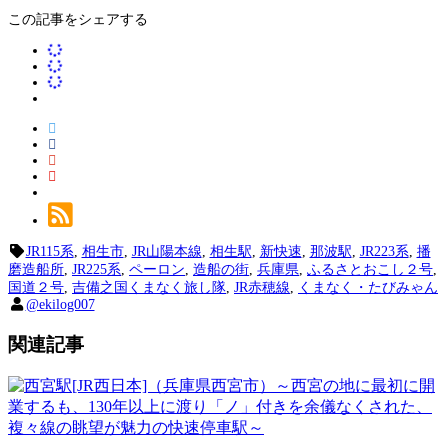
この記事をシェアする
JR115系
,
相生市
,
JR山陽本線
,
相生駅
,
新快速
,
那波駅
,
JR223系
,
播
磨造船所
,
JR225系
,
ペーロン
,
造船の街
,
兵庫県
,
ふるさとおこし２号
,
国道２号
,
吉備之国くまなく旅し隊
,
JR赤穂線
,
くまなく・たびみゃん
@ekilog007
関連記事