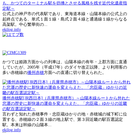
も、かつてのターミナル駅を彷彿とさせる風格を残す近代化遺産指
定駅～
公式上の神戸市の代表駅であり、東海道本線・山陽本線の公式上の
起終点である、単式１面１線・島式２面４線と通過線１線からなる
高架駅。中心繁華街の...
ekilog.info
かつては姫路方面からの列車は、山陽本線の有年・上郡方面に直通
していたが、2005年（平成17年）のダイヤ改正以降、より利用客の
多い赤穂線の
播州赤穂
方面への直通に切り替えられた。
播州赤穂駅[JR西日本]（兵庫県赤穂市）～山陽本線ルートから外れた
悲運の歴史に新快速の運命を変えらえた、「忠臣蔵」ゆかりの近畿
の駅百選認定駅～
言わずと知れた赤穂事件・忠臣蔵ゆかりの地・赤穂城の城下町に位
置する、赤穂線の２面３線の地上駅で、第３回近畿の駅百選認定
駅。本来は幹線の山陽本...
ekilog.info