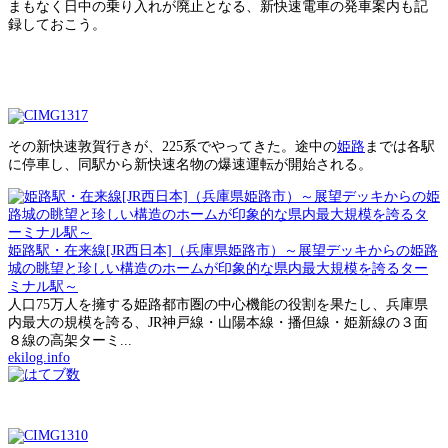
まもなく日中の乗り入れが廃止となる、新快速電車の発車案内も記
録しておこう。
その新快速敦賀行きが、225系でやってきた。途中の
姫路
までは各駅
に停車し、同駅から新快速名物の爆速運転が開始される。
姫路駅・在来線[JR西日本]（兵庫県姫路市）～展望デッキからの姫路
城の眺望と珍しい構造のホームが印象的な県内最大規模を誇るター
ミナル駅～
人口75万人を擁する姫路都市圏の中心機能の役割を果たし、兵庫県
内最大の規模を誇る、JR神戸線・山陽本線・播但線・姫新線の３面
８線の高架ターミ...
ekilog.info