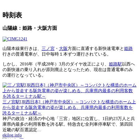
時刻表
山陽線：姫路・大阪方面
山陽本線東行きは、
三ノ宮
・
大阪
方面に直通する新快速電車と
姫路
行きの普通電車が、日中毎時１本ずつ運行されている。
しかし、2016年（平成28年）3月のダイヤ改正により、
姫路駅
以西へ
の新快速の乗り入れが原則廃止となったため、現在は普通電車のみ
の運行となっている。
三ノ宮駅[JR西日本]（神戸市中央区）～コンパクトな構造のホーム上
から並走する阪急電車の姿が楽しめる、兵庫県内最多の利用客数を
誇るターミナル駅～
神戸の政治・経済の中心地「三宮」地区に位置し、1日約23万人と兵
庫県内最多の利用客数を誇る駅。特急含む全列車停車駅で、第四回
近畿の駅百選認定...
ekilog.info