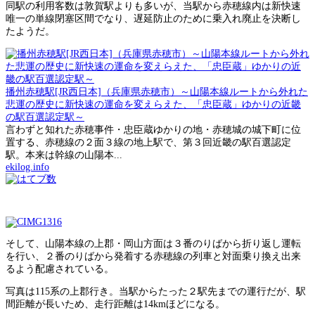
同駅の利用客数は敦賀駅よりも多いが、当駅から赤穂線内は新快速
唯一の単線閉塞区間でなり、遅延防止のために乗入れ廃止を決断し
たようだ。
播州赤穂駅[JR西日本]（兵庫県赤穂市）～山陽本線ルートから外れた
悲運の歴史に新快速の運命を変えらえた、「忠臣蔵」ゆかりの近畿
の駅百選認定駅～
言わずと知れた赤穂事件・忠臣蔵ゆかりの地・赤穂城の城下町に位
置する、赤穂線の２面３線の地上駅で、第３回近畿の駅百選認定
駅。本来は幹線の山陽本...
ekilog.info
そして、山陽本線の上郡・岡山方面は３番のりばから折り返し運転
を行い、２番のりばから発着する赤穂線の列車と対面乗り換え出来
るよう配慮されている。
写真は115系の上郡行き。当駅からたった２駅先までの運行だが、駅
間距離が長いため、走行距離は14kmほどになる。