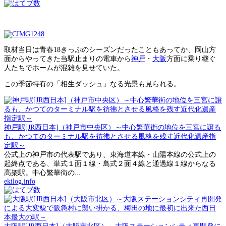
取材当日は青春18きっぷのシーズンだったこともあってか、岡山方
面からやってきた当駅止まりの電車から
神戸
・
大阪
方面に乗り継ぐ
人たちでホームが混雑を見せていた。
この季節特有の「相生ダッシュ」なる光景も見られる。
神戸駅[JR西日本]（神戸市中央区）～中心繁華街の地位を三宮に譲る
も、かつてのターミナル駅を彷彿とさせる風格を残す近代化遺産指
定駅～
公式上の神戸市の代表駅であり、東海道本線・山陽本線の公式上の
起終点である、単式１面１線・島式２面４線と通過線１線からなる
高架駅。中心繁華街の...
ekilog.info