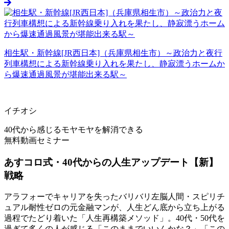
相生駅・新幹線[JR西日本]（兵庫県相生市）～政治力と夜行
列車構想による新幹線乗り入れを果たし、静寂漂うホームか
ら爆速通過風景が堪能出来る駅～
イチオシ
40代から感じるモヤモヤを解消できる
無料動画セミナー
あすコロ式・40代からの人生アップデート【新】
戦略
アラフォーでキャリアを失ったバリバリ左脳人間・スピリチ
ュアル耐性ゼロの元金融マンが、人生どん底から立ち上がる
過程でたどり着いた「人生再構築メソッド」。40代・50代を
過ぎて多くの人が感じる「このままでいいんかな？」「この