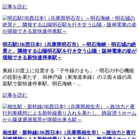
記事を読む
明石駅[JR西日本]（兵庫県明石市）～明石海峡・明石城の絶
景と、隣接する山陽明石駅を行き交う山陽・阪神電車の姿が
堪能できる新快速停車駅～
東経135度上に位置する「子午線のまち」・明石の中心機能
の役割を果たす、JR神戸線（東海道本線）の２面４線の高
架駅で新快速停車駅。明石海峡・...
記事を読む
相生駅・新幹線[JR西日本]（兵庫県相生市）～政治力と夜行