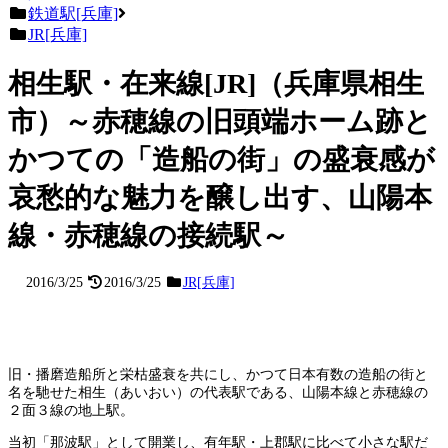
鉄道駅[兵庫]
JR[兵庫]
相生駅・在来線[JR]（兵庫県相生
市）～赤穂線の旧頭端ホーム跡と
かつての「造船の街」の盛衰感が
哀愁的な魅力を醸し出す、山陽本
線・赤穂線の接続駅～
2016/3/25
2016/3/25
JR[兵庫]
旧・播磨造船所と栄枯盛衰を共にし、かつて日本有数の造船の街と
名を馳せた相生（あいおい）の代表駅である、山陽本線と赤穂線の
２面３線の地上駅。
当初「那波駅」として開業し、有年駅・上郡駅に比べて小さな駅だ