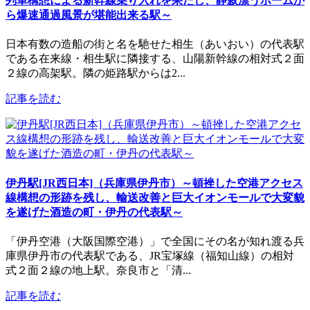
列車構想による新幹線乗り入れを果たし、静寂漂うホームか
ら爆速通過風景が堪能出来る駅～
日本有数の造船の街と名を馳せた相生（あいおい）の代表駅
である在来線・相生駅に隣接する、山陽新幹線の相対式２面
２線の高架駅。隣の姫路駅からは2...
記事を読む
伊丹駅[JR西日本]（兵庫県伊丹市）～頓挫した空港アクセス
線構想の形跡を残し、輸送改善と巨大イオンモールで大変貌
を遂げた酒造の町・伊丹の代表駅～
「伊丹空港（大阪国際空港）」で全国にその名が知れ渡る兵
庫県伊丹市の代表駅である、JR宝塚線（福知山線）の相対
式２面２線の地上駅。奈良市と「清...
記事を読む