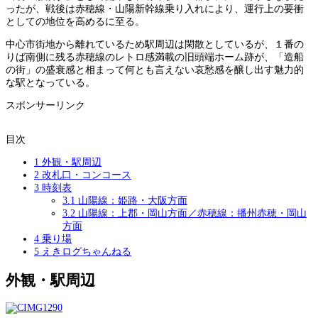
ったが、戦後は赤穂線・山陽新幹線乗り入れにより、運行上の要衝
としての地位を高めるに至る。
中心市街地から離れているため駅周辺は閑散としているが、１番の
りば南側に残る赤穂線のレトロ感満載の旧頭端ホーム跡が、「造船
の街」の盛衰感と相まって何とも言えない哀愁感を醸し出す魅力的
な駅となっている。
スポンサーリンク
目次
1
外観・駅周辺
2
改札口・コンコース
3
時刻表
3.1
山陽線：姫路・大阪方面
3.2
山陽線：上郡・岡山方面／赤穂線：播州赤穂・岡山
方面
4
乗り場
5
えきログちゃんねる
外観・駅周辺