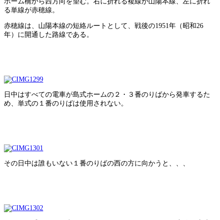
ホーム橋から西方向を望む。右に折れる複線が山陽本線、左に折れ
る単線が赤穂線。
赤穂線は、山陽本線の短絡ルートとして、戦後の1951年（昭和26
年）に開通した路線である。
日中はすべての電車が島式ホームの２・３番のりばから発車するた
め、単式の１番のりばは使用されない。
その日中は誰もいない１番のりばの西の方に向かうと、、、