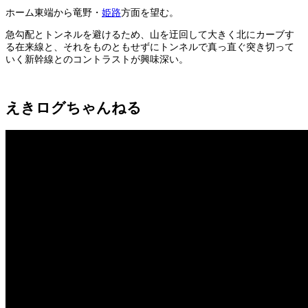
ホーム東端から竜野・
姫路
方面を望む。
急勾配とトンネルを避けるため、山を迂回して大きく北にカーブす
る在来線と、それをものともせずにトンネルで真っ直ぐ突き切って
いく新幹線とのコントラストが興味深い。
えきログちゃんねる