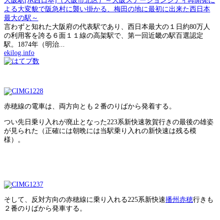
大阪駅[JR西日本]（大阪市北区）～大阪ステーションシティ再開発に
よる大変貌で阪急村に襲い掛かる、梅田の地に最初に出来た西日本
最大の駅～
言わずと知れた大阪府の代表駅であり、西日本最大の１日約80万人
の利用客を誇る６面１１線の高架駅で、第一回近畿の駅百選認定
駅。1874年（明治...
ekilog.info
赤穂線の電車は、両方向とも２番のりばから発着する。
つい先日乗り入れが廃止となった223系新快速敦賀行きの最後の雄姿
が見られた（正確には朝晩には当駅乗り入れの新快速は残る模
様）。
そして、反対方向の赤穂線に乗り入れる225系新快速
播州赤穂
行きも
２番のりばから発車する。