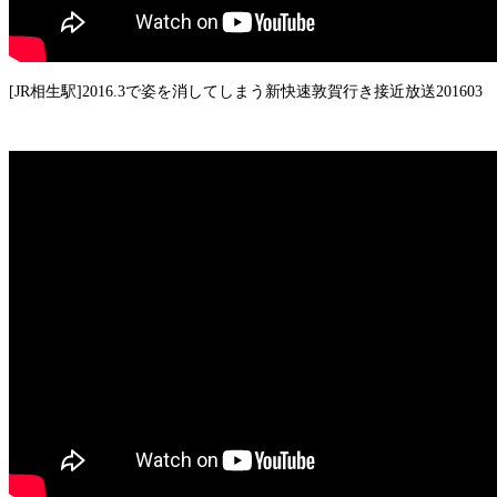
[JR相生駅]2016.3で姿を消してしまう新快速敦賀行き接近放送201603