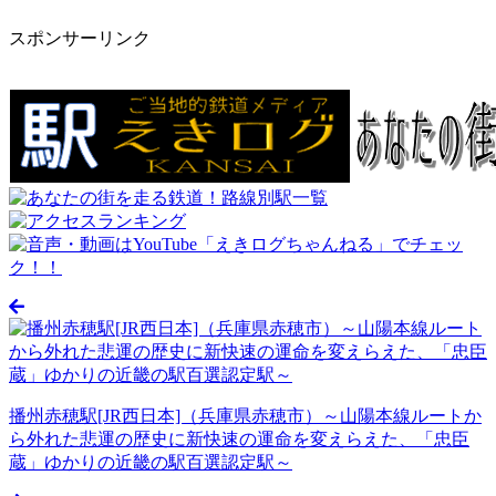
スポンサーリンク
播州赤穂駅[JR西日本]（兵庫県赤穂市）～山陽本線ルートか
ら外れた悲運の歴史に新快速の運命を変えらえた、「忠臣
蔵」ゆかりの近畿の駅百選認定駅～