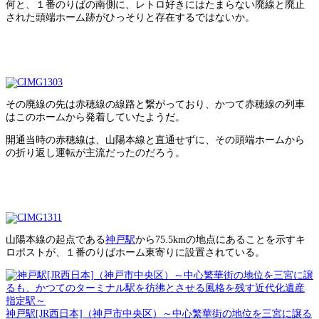
何と、１番のりばの南側に、レトロ好きにはたまらない廃線と廃止
された頭端ホーム跡がひっそりと存在するではないか。
その廃線の先は赤穂線の線路と繋がっており、かつて赤穂線の列車
はこのホームから発着していたようだ。
開通当時の赤穂線は、山陽本線と直通せずに、その頭端ホームから
の折り返し運転が主流だったのだろう。
山陽本線の起点である
神戸駅
から75.5kmの地点にあることを示すキ
ロポストが、１番のりばホーム東寄りに設置されている。
神戸駅[JR西日本]（神戸市中央区）～中心繁華街の地位を三宮に譲る