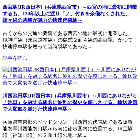
西宮駅[JR西日本]（兵庫県西宮市）～西宮の地に最初に開業
するも、130年以上に渡り「ノ」付きを余儀なくされた、
複々線の眺望が魅力の快速停車駅～
古くからの交通の要衝である西宮の地に最初に開業した、
JR神戸線（東海道本線）の島式２面４線の高架駅。かつて
快速停車駅を巡って当時隣駅であった...
記事を読む
川西池田駅[JR西日本]（兵庫県川西市）～川西にありながら
「池田」を冠する駅名に波乱の歴史を感じさせる、輸送改善
で大変貌を遂げた快速停車駅～
兵庫県南東部のベッドタウン・川西市の代表駅である阪急・
能勢電川西能勢口駅から南に徒歩圏内に位置する、JR宝塚
線（福知山線）の２面４線の地上駅...