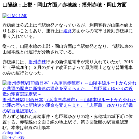
山陽線：上郡・岡山方面／赤穂線：播州赤穂・岡山方面
赤穂線は公式上は当駅始発となっているが、利用客数が山陽本線よ
りも多いこともあり、運行上は
姫路
方面からの電車は原則赤穂線に
乗り入れている。
従って、山陽本線の上郡・岡山方面は当駅始発となり、当駅以東の
山陽本線とは運行が分断されている。
赤穂線には、
播州赤穂
行きの新快速電車が乗り入れていたが、2016
年（平成28年）３月のダイヤ改正によって原則廃止となり普通電車
のみの運行となった。
播州赤穂駅[JR西日本]（兵庫県赤穂市）～山陽本線ルートから外れた
悲運の歴史に新快速の運命を変えらえた、「忠臣蔵」ゆかりの近畿
の駅百選認定駅～
言わずと知れた赤穂事件・忠臣蔵ゆかりの地・赤穂城の城下町に位
置する、赤穂線の２面３線の地上駅で、第３回近畿の駅百選認定
駅。本来は幹線の山陽本...
ekilog.info