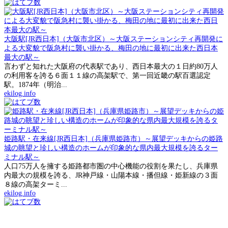
大阪駅[JR西日本]（大阪市北区）～大阪ステーションシティ再開発に
よる大変貌で阪急村に襲い掛かる、梅田の地に最初に出来た西日本
最大の駅～
言わずと知れた大阪府の代表駅であり、西日本最大の１日約80万人
の利用客を誇る６面１１線の高架駅で、第一回近畿の駅百選認定
駅。1874年（明治...
ekilog.info
姫路駅・在来線[JR西日本]（兵庫県姫路市）～展望デッキからの姫路
城の眺望と珍しい構造のホームが印象的な県内最大規模を誇るター
ミナル駅～
人口75万人を擁する姫路都市圏の中心機能の役割を果たし、兵庫県
内最大の規模を誇る、JR神戸線・山陽本線・播但線・姫新線の３面
８線の高架ターミ...
ekilog.info