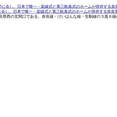
堂に会し、日本で唯一・架線式と第三軌条式のホームが併存する奈良
県西の玄関口である、奈良線・けいはんな線・生駒線の３面６線の地