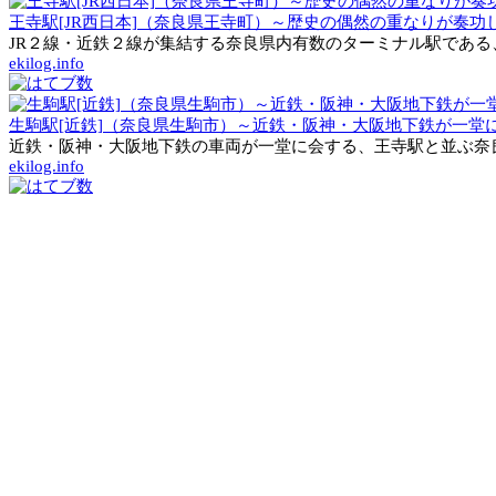
王寺駅[JR西日本]（奈良県王寺町）～歴史の偶然の重なりが奏
JR２線・近鉄２線が集結する奈良県内有数のターミナル駅である
ekilog.info
生駒駅[近鉄]（奈良県生駒市）～近鉄・阪神・大阪地下鉄が一
近鉄・阪神・大阪地下鉄の車両が一堂に会する、王寺駅と並ぶ奈良
ekilog.info