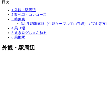
目次
1
外観・駅周辺
2
改札口・コンコース
3
時刻表
3.1
生駒鋼索線（生駒ケーブル宝山寺線）：宝山寺方
4
乗り場
5
えきログちゃんねる
6
乗換駅
外観・駅周辺