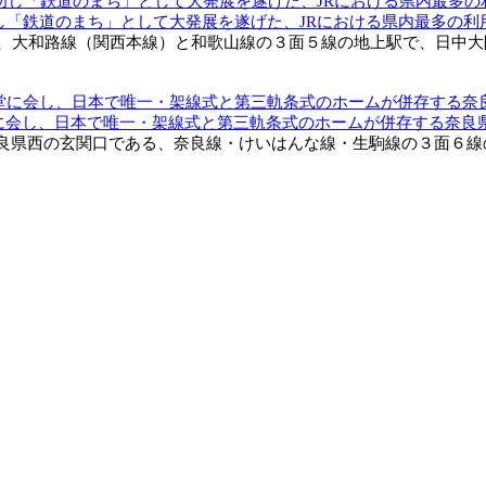
功し「鉄道のまち」として大発展を遂げた、JRにおける県内最多の
、大和路線（関西本線）と和歌山線の３面５線の地上駅で、日中大阪
堂に会し、日本で唯一・架線式と第三軌条式のホームが併存する奈良
県西の玄関口である、奈良線・けいはんな線・生駒線の３面６線の地