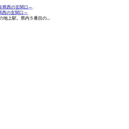
県西の玄関口～
上駅。県内５番目の...