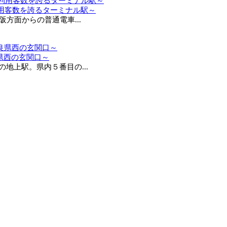
利用客数を誇るターミナル駅～
方面からの普通電車...
県西の玄関口～
上駅。県内５番目の...