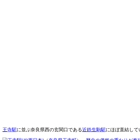
王寺駅
に並ぶ奈良県西の玄関口である
近鉄生駒駅
にほぼ直結して