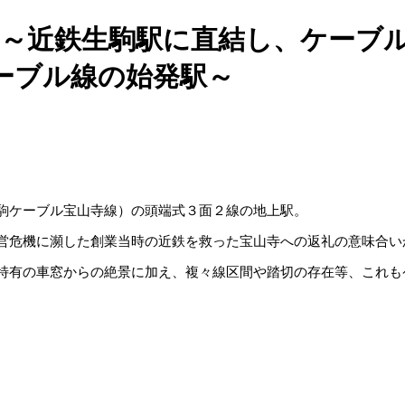
市）～近鉄生駒駅に直結し、ケーブ
ーブル線の始発駅～
駒ケーブル宝山寺線）の頭端式３面２線の地上駅。
営危機に瀕した創業当時の近鉄を救った宝山寺への返礼の意味合い
特有の車窓からの絶景に加え、複々線区間や踏切の存在等、これも