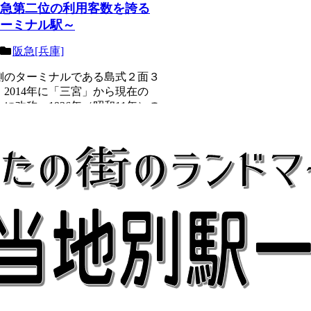
急第二位の利用客数を誇る
ーミナル駅～
阪急[兵庫]
側のターミナルである島式２面３
2014年に「三宮」から現在の
に改称。1936年（昭和11年）の
..