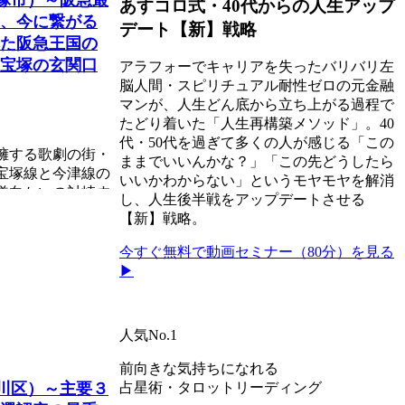
あすコロ式・40代からの人生アップ
、今に繋がる
デート【新】戦略
た阪急王国の
宝塚の玄関口
アラフォーでキャリアを失ったバリバリ左
脳人間・スピリチュアル耐性ゼロの元金融
マンが、人生どん底から立ち上がる過程で
たどり着いた「人生再構築メソッド」。40
代・50代を過ぎて多くの人が感じる「この
擁する歌劇の街・
ままでいいんかな？」「この先どうしたら
宝塚線と今津線の
いいかわからない」というモヤモヤを解消
道向かいの対峙す
し、人生後半戦をアップデートさせる
【新】戦略。
今すぐ無料で動画セミナー（80分）を見る
▶
人気No.1
前向きな気持ちになれる
淀川区）～主要３
占星術・タロットリーディング