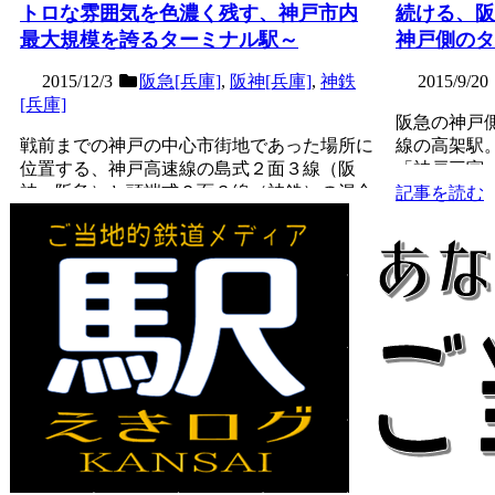
トロな雰囲気を色濃く残す、神戸市内
続ける、阪
最大規模を誇るターミナル駅～
神戸側のタ
2015/12/3
阪急[兵庫]
,
阪神[兵庫]
,
神鉄
2015/9/20
[兵庫]
阪急の神戸
戦前までの神戸の中心市街地であった場所に
線の高架駅。
位置する、神戸高速線の島式２面３線（阪
「神戸三宮」
神・阪急）と頭端式２面３線（神鉄）の混合
開業当時から.
記事を読む
駅で、第３回近畿の駅百...
記事を読む