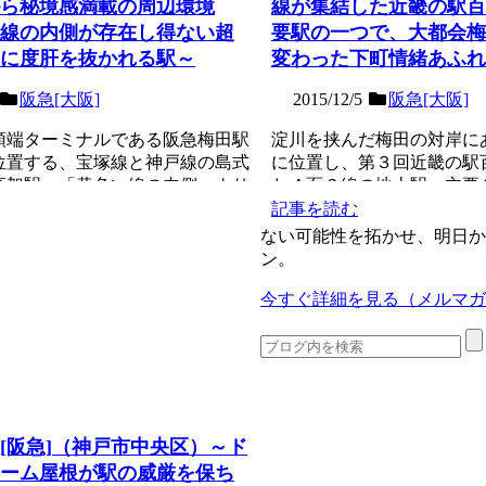
ら秘境感満載の周辺環境
線が集結した近畿の駅百
線の内側が存在し得ない超
要駅の一つで、大都会梅
に度肝を抜かれる駅～
変わった下町情緒あふれ
阪急[大阪]
2015/12/5
阪急[大阪]
頭端ターミナルである阪急梅田駅
淀川を挟んだ梅田の対岸に
位置する、宝塚線と神戸線の島式
に位置し、第３回近畿の駅
高架駅。「黄色い線の内側」より
た４面６線の地上駅。主要
くらい狭...
列車が停車するあまり...
記事を読む
ない可能性を拓かせ、明日か
ン。
今すぐ詳細を見る（メルマガ
[阪急]（神戸市中央区）～ド
ーム屋根が駅の威厳を保ち