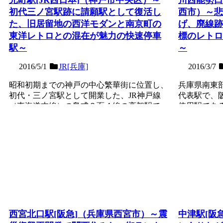
初代三ノ宮駅跡に請願駅として復活し
西市）～悲
た、旧居留地の西洋モダンと南京町の
げ、廃線跡
東洋レトロとの混在が魅力の快速停車
標のレトロ
駅～
～
2016/5/1
JR[兵庫]
2016/3/7
昭和初期までの神戸の中心繁華街に位置し、
兵庫県南東
初代・三ノ宮駅として開業した、JR神戸線
代表駅で、
（東海道本線）の島式２面４線の高架駅で、
使用駅であ
阪神電車との接続駅。...
（現・JR川西
記事を読む
記事を読む
西宮北口駅[阪急]（兵庫県西宮市）～震
中津駅[阪