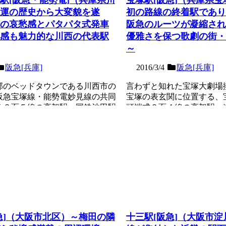
運の歴史から大変貌を遂
初の路線の終着駅であり
の哀愁感とパタパタ式発車
阪急のルーツが凝縮され
感も魅力的な川西の代表駅
優雅さを保つ歌劇の街・
～
阪急[兵庫]
2016/3/4
阪急[兵庫]
部のベッドタウンである川西市の
言わずと知れた宝塚大劇場
阪急宝塚線・能勢電妙見線の共同
宝塚の表玄関に位置する、
る３面５線の高架駅。国鉄池田駅
頭端式２面４線の高架駅。
池田駅...
るJR宝塚駅を開業さ...
記事を読む
急]（大阪市北区）～梅田の隣
十三駅[阪急]（大阪市