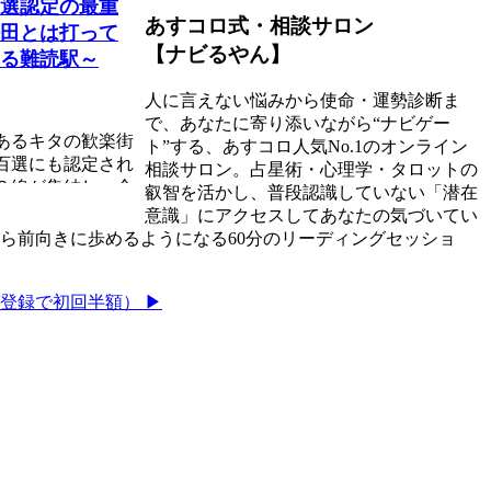
選認定の最重
あすコロ式・相談サロン
田とは打って
【ナビるやん】
る難読駅～
人に言えない悩みから使命・運勢診断ま
で、あなたに寄り添いながら“ナビゲー
あるキタの歓楽街
ト”する、あすコロ人気No.1のオンライン
百選にも認定され
相談サロン。占星術・心理学・タロットの
３線が集結し、全
叡智を活かし、普段認識していない「潜在
意識」にアクセスしてあなたの気づいてい
ら前向きに歩めるようになる60分のリーディングセッショ
登録で初回半額） ▶