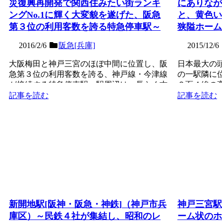
災復興再開発で関西住みたい街ランキ
にありなが
ングNo.1に輝く大変貌を遂げた、阪急
と、黄色い
第３位の利用客数を誇る特急停車駅～
狭隘ホーム
2016/2/6
阪急[兵庫]
2015/12/6
大阪梅田と神戸三宮のほぼ中間に位置し、阪
日本最大の
急第３位の利用客数を誇る、神戸線・今津線
の一駅隣に
が接続する特急停車駅。駅周辺は、長らく古
２面４線の
い建物が密集する地帯...
も外側が広い
記事を読む
記事を読む
新開地駅[阪神・阪急・神鉄]（神戸市兵
神戸三宮駅
庫区）～民鉄４社が集結し、昭和のレ
ーム状のホ