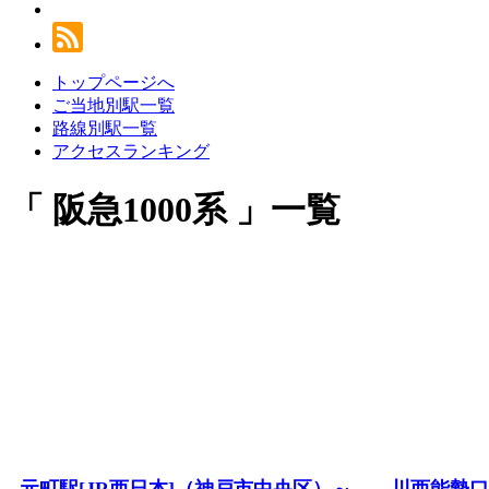
トップページへ
ご当地別駅一覧
路線別駅一覧
アクセスランキング
阪急1000系
一覧
元町駅[JR西日本]（神戸市中央区）～
川西能勢口