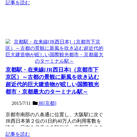
駅。1874年（明治...
記事を読む
京都駅・在来線[JR西日本]（京都市下
京区）～古都の景観に新風を吹き込む
超近代的巨大建造物が眩しい国際観光
都市・京都最大のターミナル駅～
2015/7/11
JR[京都]
京都市南部の八条通に位置し、大阪駅に次ぐ
JR西日本第２位の1日約40万人の利用客数を
誇る、日本を代表する観光地・京都最大のタ
ーミナル。在来線...
記事を読む