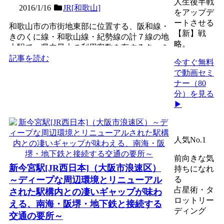
人生後半戦
2016/1/16
JR[和歌山]
をアップデ
ートさせる
和歌山市の市街地東部に位置する、阪和線・
【新】戦
きのくに線・和歌山線・紀勢線の計７線の地
略。
上駅で、県内最大の利用客数を有するターミ
ナル駅。競合の南海和...
記事を読む
今すぐ無料
で動画セミ
ナー（80
分）を見る
▶
人気No.1
前向きな気
新今宮駅[JR西日本]（大阪市浪速区）
持ちになれ
～ディープな周辺環境とリニューアル
る
占星術・タ
された駅構内との凄いギャップが味わ
ロットリー
える、南海・阪堺・地下鉄と接続する
ディング
交通の要所～