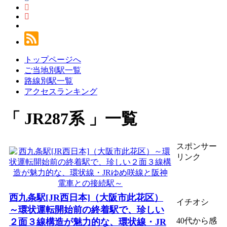
トップページへ
ご当地別駅一覧
路線別駅一覧
アクセスランキング
JR287系
一覧
スポンサー
リンク
西九条駅[JR西日本]（大阪市此花区）
イチオシ
～環状運転開始前の終着駅で、珍しい
40代から感
２面３線構造が魅力的な、環状線・JR