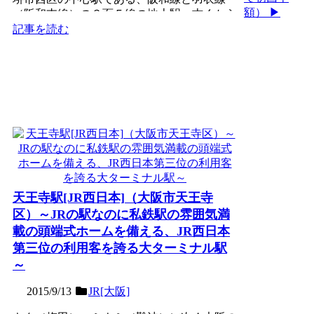
額） ▶
（阪和支線）の３面５線の地上駅。古くから
「大鳥大社」の門前町で...
記事を読む
天王寺駅[JR西日本]（大阪市天王寺
区）～JRの駅なのに私鉄駅の雰囲気満
載の頭端式ホームを備える、JR西日本
第三位の利用客を誇る大ターミナル駅
～
2015/9/13
JR[大阪]