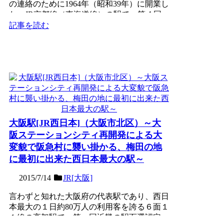
の連絡のために1964年（昭和39年）に開業し
た、JR京都線（東海道線）の駅で、第４回
近畿の駅百選認...
記事を読む
大阪駅[JR西日本]（大阪市北区）～大
阪ステーションシティ再開発による大
変貌で阪急村に襲い掛かる、梅田の地
に最初に出来た西日本最大の駅～
2015/7/14
JR[大阪]
言わずと知れた大阪府の代表駅であり、西日
本最大の１日約80万人の利用客を誇る６面１
１線の高架駅で、第一回近畿の駅百選認定