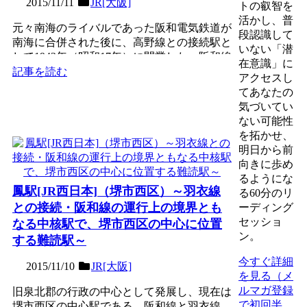
2015/11/11
JR[大阪]
トの叡智を
活かし、普
元々南海のライバルであった阪和電気鉄道が
段認識して
南海に合併された後に、高野線との接続駅と
いない「潜
して1942年（昭和17年）に開業した、阪和線
在意識」に
の相対式２面２...
記事を読む
アクセスし
てあなたの
気づいてい
ない可能性
を拓かせ、
明日から前
向きに歩め
るようにな
鳳駅[JR西日本]（堺市西区）～羽衣線
る60分のリ
との接続・阪和線の運行上の境界とも
ーディング
セッショ
なる中核駅で、堺市西区の中心に位置
ン。
する難読駅～
今すぐ詳細
2015/11/10
JR[大阪]
を見る（メ
ルマガ登録
旧泉北郡の行政の中心として発展し、現在は
で初回半
堺市西区の中心駅である、阪和線と羽衣線