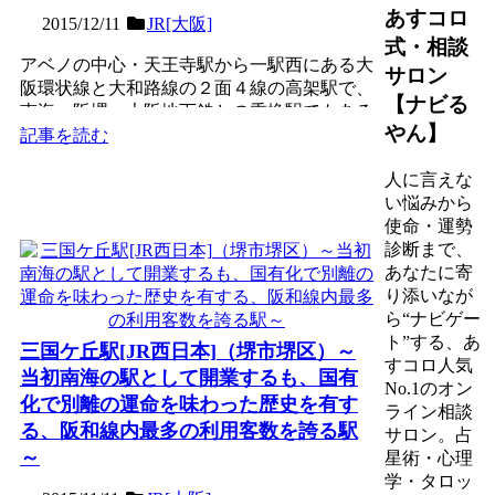
あすコロ
2015/12/11
JR[大阪]
式・相談
アベノの中心・天王寺駅から一駅西にある大
サロン
阪環状線と大和路線の２面４線の高架駅で、
【ナビる
南海・阪堺・大阪地下鉄との乗換駅でもある
やん】
交通の要所。ほぼ同位...
記事を読む
人に言えな
い悩みから
使命・運勢
診断まで、
あなたに寄
り添いなが
ら“ナビゲー
ト”する、あ
三国ケ丘駅[JR西日本]（堺市堺区）～
すコロ人気
当初南海の駅として開業するも、国有
No.1のオン
化で別離の運命を味わった歴史を有す
ライン相談
る、阪和線内最多の利用客数を誇る駅
サロン。占
～
星術・心理
学・タロッ