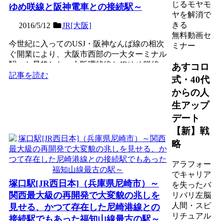
じるモヤモ
ゆめ咲線と阪神電車との接続駅～
ヤを解消で
きる
2016/5/12
JR[大阪]
無料動画セ
今世紀に入ってのUSJ・阪神なんば線の相次
ミナー
ぐ開業により、大阪市西部の一大ターミナル
駅へと昇格した、大阪環状線とJRゆめ咲線
あすコロ
（桜島線）の島式２...
記事を読む
式・40代
からの人
生アップ
デート
【新】戦
略
アラフォー
でキャリア
塚口駅[JR西日本]（兵庫県尼崎市）～
を失ったバ
関西最大級の再開発で大変貌の兆しを
リバリ左脳
人間・スピ
見せる、かつて存在した尼崎港線との
リチュアル
接続駅でもあった福知山線最古の駅～