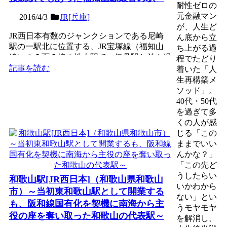
耐性ゼロの
元金融マン
2016/4/3
JR[兵庫]
が、人生ど
JR西日本有数のジャンクションである尼崎
ん底から立
駅の一駅北に位置する、JR宝塚線（福知山
ち上がる過
線）の２面３線の地上駅で、伊丹駅と並ぶ現
程でたどり
存する福知山線最古の...
記事を読む
着いた「人
生再構築メ
ソッド」。
40代・50代
を過ぎて多
くの人が感
じる「この
ままでいい
んかな？」
「この先ど
うしたらい
和歌山駅[JR西日本]（和歌山県和歌山
いかわから
市）～当初東和歌山駅として開業する
ない」とい
も、阪和線国有化を契機に南海から主
うモヤモヤ
役の座を奪い取った和歌山の代表駅～
を解消し、