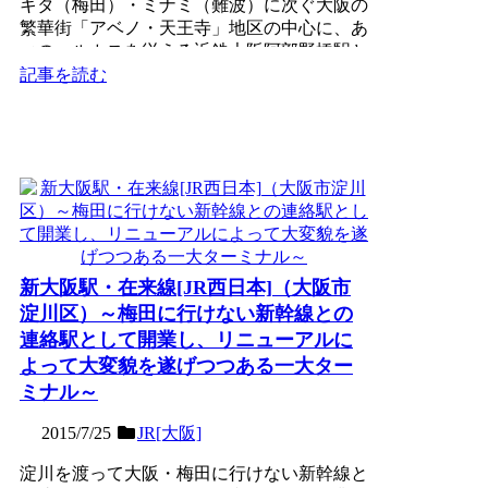
キタ（梅田）・ミナミ（難波）に次ぐ大阪の
繁華街「アベノ・天王寺」地区の中心に、あ
べのハルカスを従える近鉄大阪阿部野橋駅と
がっぷり四つに構える...
記事を読む
新大阪駅・在来線[JR西日本]（大阪市
淀川区）～梅田に行けない新幹線との
連絡駅として開業し、リニューアルに
よって大変貌を遂げつつある一大ター
ミナル～
2015/7/25
JR[大阪]
淀川を渡って大阪・梅田に行けない新幹線と