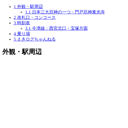
1
外観・駅周辺
1.1
日本三大厄神の一つ・門戸厄神東光寺
2
改札口・コンコース
3
時刻表
3.1
今津線：西宮北口・宝塚方面
4
乗り場
5
えきログちゃんねる
外観・駅周辺