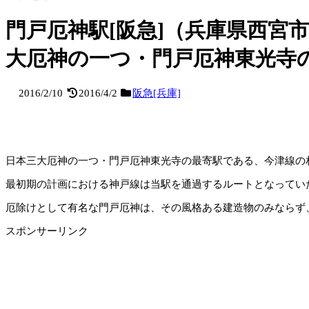
門戸厄神駅[阪急]（兵庫県西宮
大厄神の一つ・門戸厄神東光寺
2016/2/10
2016/4/2
阪急[兵庫]
日本三大厄神の一つ・門戸厄神東光寺の最寄駅である、今津線の
最初期の計画における神戸線は当駅を通過するルートとなってい
厄除けとして有名な門戸厄神は、その風格ある建造物のみならず
スポンサーリンク