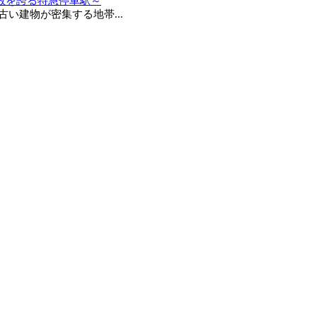
数を誇る特急停車駅～
建物が密集する地帯...