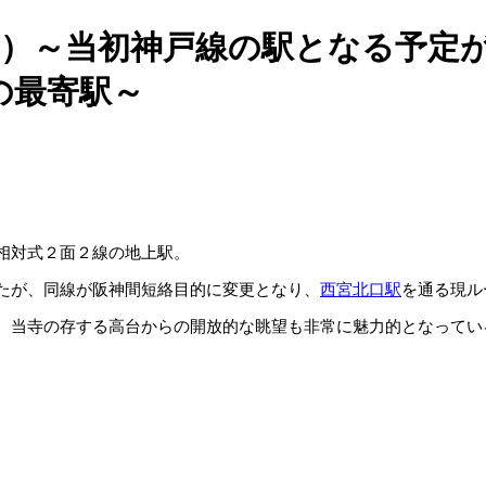
市）～当初神戸線の駅となる予定
の最寄駅～
相対式２面２線の地上駅。
たが、同線が阪神間短絡目的に変更となり、
西宮北口駅
を通る現ル
、当寺の存する高台からの開放的な眺望も非常に魅力的となってい