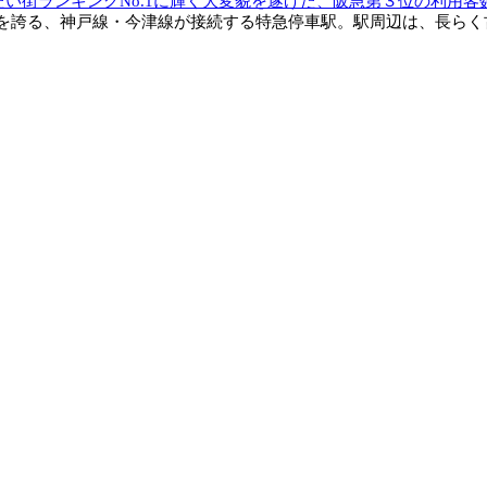
たい街ランキングNo.1に輝く大変貌を遂げた、阪急第３位の利用客
誇る、神戸線・今津線が接続する特急停車駅。駅周辺は、長らく古い