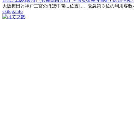
西宮北口駅[阪急]（兵庫県西宮市）～震災復興再開発で関西住み
大阪梅田と神戸三宮のほぼ中間に位置し、阪急第３位の利用客数を
ekilog.info